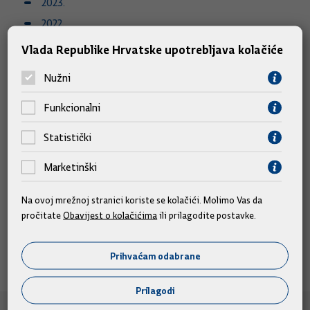
2023.
2022.
2021.
Vlada Republike Hrvatske upotrebljava kolačiće
2020.
Nužni
2019.
Funkcionalni
Statistički
Kategorije
Marketinški
Na ovoj mrežnoj stranici koriste se kolačići. Molimo Vas da
Financijski izvještaji 2025.
pročitate
Obavijest o kolačićima
ili prilagodite postavke.
Prihvaćam odabrane
Prilagodi