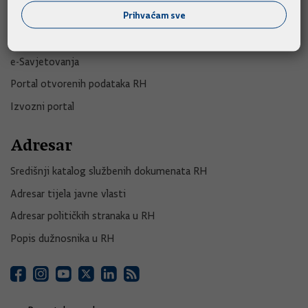
e-Građani
Prihvaćam sve
e-Građani
e-Savjetovanja
Portal otvorenih podataka RH
Izvozni portal
Adresar
Središnji katalog službenih dokumenata RH
Adresar tijela javne vlasti
Adresar političkih stranaka u RH
Popis dužnosnika u RH