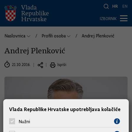
HR
EN
IZBORNIK
Naslovnica
Profili osoba
Andrej Plenković
Andrej Plenković
21.10.2016.
Ispiši
Vlada Republike Hrvatske upotrebljava kolačiće
Nužni