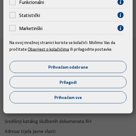
Funkcionalni
Statistički
Marketinški
Na ovoj mrežnoj stranici koriste se kolačići. Molimo Vas da
pročitate
Obavijest o kolačićima
ili prilagodite postavke.
e-Građani
e-Građani
Prihvaćam odabrane
e-Savjetovanja
Prilagodi
Portal otvorenih podataka RH
Izvozni portal
Prihvaćam sve
Adresar
Središnji katalog službenih dokumenata RH
Adresar tijela javne vlasti