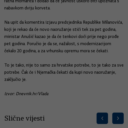
ratna mornarica i dodao da će javnost uskoro biti upoznata s
nabavkom dviju korveta.
Na upit da komentira izjavu predsjednika Republike Milanovića,
koji je rekao da će novo naoružanje stići tek za pet godina,
ministar Anušić kazao je da će tenkovi doći prije nego prođe
pet godina. Poručio je da se, nažalost, s modernizacijom
čekalo 20 godina, a za vrhunsku opremu mora se čekati.
To je tako, nije to samo za hrvatske potrebe, to je tako za sve
potrebe. Čak će i Njemačka čekati da kupi novo naoružanje,
zaključio je.
Izvor: Dnevnik.hr/Vlada
Slične vijesti