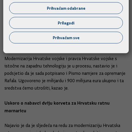
kako stojimo u odnosu na države iz okruženja. Koliko susjedna
Prihvaćam odabrane
država ima, koliko mi imamo u ovom trenutku, ne možemo i
ne treba na takav način komentirati, kazao je.
Prilagodi
Istaknuo je da Hrvatska ima strategiju, u fazi je modernizacije
Prihvaćam sve
i opremanja vojske te kontinuirano ulaže u obranu.
Modernizacija Hrvatske vojske i pravca Hrvatske vojske s
istočne na zapadnu tehnologiju je u procesu, nastavio je i
podsjetio da je sada potpisano i Pismo namjere za opremanje
Rafala. Ugovoreno je milijardu i 900 milijuna eura ukupno i ta
sredstva ćemo utrošiti, kazao je.
Uskoro o nabavci dviju korveta za Hrvatsku ratnu
mornaricu
Najavio je da je sljedeća na redu za modernizaciju Hrvatska