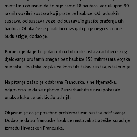
ministar i objasnio da to nije samo 18 haubica, već ukupno 90
raznih vozila i sustava koji prate te haubice. Od radarskih
sustava, od sustava veze, od sustava logistike praćenja tih
haubica. Obuka će se paralelno razvijati prije nego što one
budu stigle, dodao je.
Poručio je da je to jedan od najbitnijih sustava artiljerijskog
djelovanja oružanih snaga i bez haubice 155 milimetara vojska
nije ista. Hrvatska vojska će koristiti takav sustav, istaknuo je.
Na pitanje zašto je odabrana Francuska, a ne Njemačka,
odgovorio je da se njihove Panzerhaubitze nisu pokazale
onakve kako se očekivalo od njih.
Objasnio je da je posebno problematičan sustav održavanja.
Dodao je da su francuske haubice nastavak strateške suradnje
između Hrvatske i Francuske.