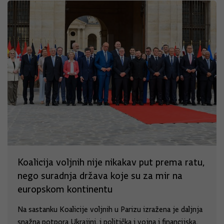
Koalicija voljnih nije nikakav put prema ratu,
nego suradnja država koje su za mir na
europskom kontinentu
Na sastanku Koalicije voljnih u Parizu izražena je daljnja
snažna potpora Ukrajini, i politička i vojna i financijska,