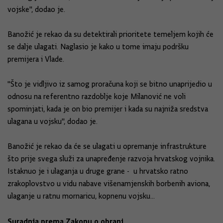
vojske", dodao je.
Banožić je rekao da su detektirali prioritete temeljem kojih će
se dalje ulagati. Naglasio je kako u tome imaju podršku
premijera i Vlade.
"Što je vidljivo iz samog proračuna koji se bitno unaprijedio u
odnosu na referentno razdoblje koje Milanović ne voli
spominjati, kada je on bio premijer i kada su najniža sredstva
ulagana u vojsku", dodao je.
Banožić je rekao da će se ulagati u opremanje infrastrukture
što prije svega služi za unapređenje razvoja hrvatskog vojnika.
Istaknuo je i ulaganja u druge grane - u hrvatsko ratno
zrakoplovstvo u vidu nabave višenamjenskih borbenih aviona,
ulaganje u ratnu mornaricu, kopnenu vojsku...
Suradnja prema Zakonu o obrani