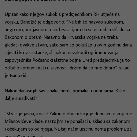
Upitan kako njegov sukob s predsjednikom RH utječe na
vojsku, Banožić je odgovorio: "Ne bih to nazvao sukobom,
nego mojom jasnom manifestacijom da se ne radi u skladu sa
Zakonom o obrani. Naravno da Hrvatska vojska ne treba
gledati ovakve stvari, zato sam to pokušao u ovih godinu dana
riješiti kroz sastanke, ali nakon nezakonitog imenovanja
zapovjednika Počasno-zaštitne bojne Ured predsjednika je to
odlučio komunicirati u javnosti, držim da to nije dobro", rekao
je Banožić.
Nakon današnjih sastanaka, nema pomaka u odnosima. Kako
dalje surađivati?
"Stvar je jasna, imate Zakon o obrani koji je donesen u vrijeme
Milanovićeve vlade, nastojim se ponašati u skladu sa zakonom
i očekujem to od njega. Na taj način uistinu nema problema za
vojsku", poručio je.