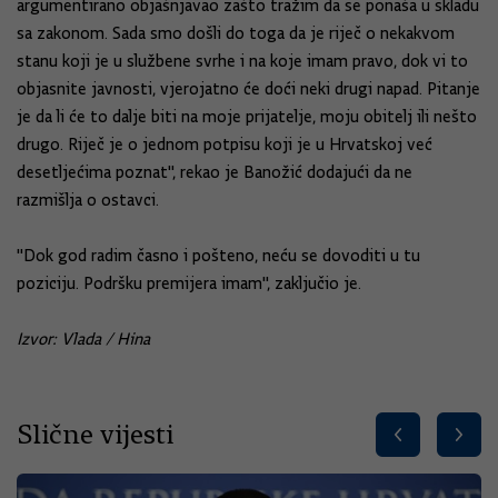
argumentirano objašnjavao zašto tražim da se ponaša u skladu
sa zakonom. Sada smo došli do toga da je riječ o nekakvom
stanu koji je u službene svrhe i na koje imam pravo, dok vi to
objasnite javnosti, vjerojatno će doći neki drugi napad. Pitanje
je da li će to dalje biti na moje prijatelje, moju obitelj ili nešto
drugo. Riječ je o jednom potpisu koji je u Hrvatskoj već
desetljećima poznat", rekao je Banožić dodajući da ne
razmišlja o ostavci.
"Dok god radim časno i pošteno, neću se dovoditi u tu
poziciju. Podršku premijera imam", zaključio je.
Izvor: Vlada / Hina
Slične vijesti