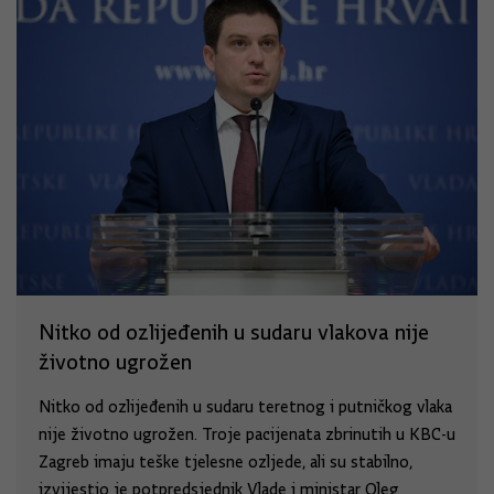
Nitko od ozlijeđenih u sudaru vlakova nije
životno ugrožen
Nitko od ozlijeđenih u sudaru teretnog i putničkog vlaka
nije životno ugrožen. Troje pacijenata zbrinutih u KBC-u
Zagreb imaju teške tjelesne ozljede, ali su stabilno,
izvijestio je potpredsjednik Vlade i ministar Oleg