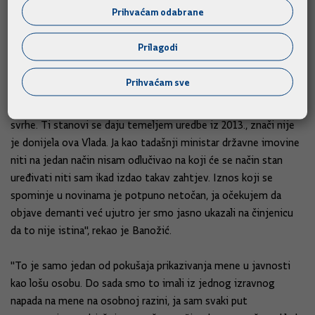
Povjerenstvo za odlučivanje o sukobu interesa danas je
Prihvaćam odabrane
otvorilo predmet protiv ministra obrane Maria Banožića na
temelju napisa da je sam sebi dodijelio stan u centru Zagreba.
Prilagodi
"Ovo što je napisano je neistina, ja sam to demantirao jutros
Prihvaćam sve
putem MORH-a, ali isto tako se očitovala i tvrtka Državne
nekretnine, koja je zadužena za izdavanje stanova u službene
svrhe. Ti stanovi se daju temeljem uredbe iz 2013., znači nije
je donijela ova Vlada. Ja kao tadašnji ministar državne imovine
niti na jedan način nisam odlučivao na koji će se način stan
uređivati niti sam ikad izdao takav zahtjev. Iznos koji se
spominje u novinama je potpuno netočan, ja očekujem da
objave demanti već ujutro jer smo jasno ukazali na činjenicu
da to nije istina", rekao je Banožić.
"To je samo jedan od pokušaja prikazivanja mene u javnosti
kao lošu osobu. Do sada smo to imali iz jednog izravnog
napada na mene na osobnoj razini, ja sam svaki put