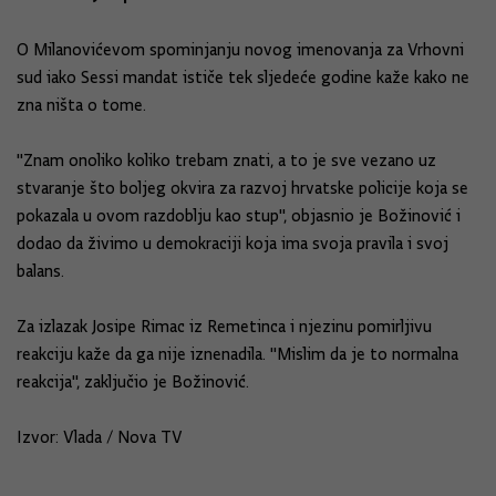
O Milanovićevom spominjanju novog imenovanja za Vrhovni
sud iako Sessi mandat ističe tek sljedeće godine kaže kako ne
zna ništa o tome.
"Znam onoliko koliko trebam znati, a to je sve vezano uz
stvaranje što boljeg okvira za razvoj hrvatske policije koja se
pokazala u ovom razdoblju kao stup", objasnio je Božinović i
dodao da živimo u demokraciji koja ima svoja pravila i svoj
balans.
Za izlazak Josipe Rimac iz Remetinca i njezinu pomirljivu
reakciju kaže da ga nije iznenadila. "Mislim da je to normalna
reakcija", zaključio je Božinović.
Izvor: Vlada / Nova TV