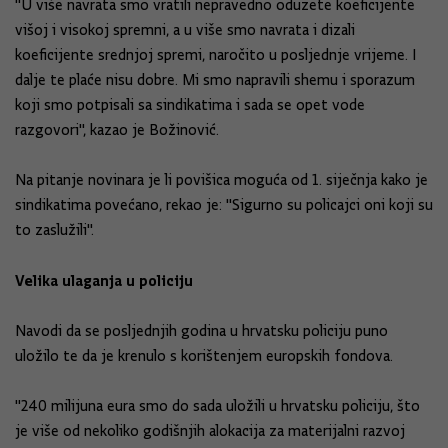
"U više navrata smo vratili nepravedno oduzete koeficijente
višoj i visokoj spremni, a u više smo navrata i dizali
koeficijente srednjoj spremi, naročito u posljednje vrijeme. I
dalje te plaće nisu dobre. Mi smo napravili shemu i sporazum
koji smo potpisali sa sindikatima i sada se opet vode
razgovori", kazao je Božinović.
Na pitanje novinara je li povišica moguća od 1. siječnja kako je
sindikatima povećano, rekao je: "Sigurno su policajci oni koji su
to zaslužili".
Velika ulaganja u policiju
Navodi da se posljednjih godina u hrvatsku policiju puno
uložilo te da je krenulo s korištenjem europskih fondova.
"240 milijuna eura smo do sada uložili u hrvatsku policiju, što
je više od nekoliko godišnjih alokacija za materijalni razvoj