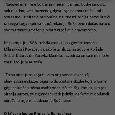
"Nadgledanje - nije to baš primjereni termin. Ovdje se očito
radi o jednoj vrsti kaznenog djela koje ne mora nužno biti
povezano uz pitanje nacionalne sigurnosti. Vidjet ćemo što će
iz svega toga izaći na kraju", rekao je Božinović i dodao kako u
ovom trenutku rješenje o istrazi još nije pravomoćno.
Na pitanje je li SOA trebala znati za razgovore između
Milanovića i Kovačevića, ako je znala za razgovore Kolinde
Grabar-Kitarović i Zdravka Mamića, navodi da on sam ne može
znati što je SOA znala.
"To su pitanja na koja će vam odgovoriti ravnatelj
obavještajne službe. Sigurno da postoje službe koje o tome
gdje se kreće stićena osoba vode računa. Sigurno da, ako je u
pitanju ugroza za sigurnost Predsjednika, nadležni bi poduzeli
određene mjere", istaknuo je Božinović.
O izlasku Josipe Rimac iz Remetinca