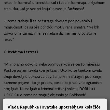
rekao. Informiraš u trenutku kad i tebe informiraju, u ključnom
trenutku, kad je sve pri kraju", naveo je Božinović.
O tome trebaju li se te istrage dovesti pod povećalo i
mogućnosti da su bile politički motivirane, smatra: "Ne bih
govorio na taj način jer se nadam da nije mislio to što je
rekao".
O izvidima i istrazi
"Mi moramo odvojiti neke pojmove koji se često miješaju.
Postoji pojam izvida koji je tajan. Ukoliko se tijekom izvida
skupi dovoljno dokaza za dovršenje krim istrage i podizanje
kaznene prijave - to je proces, posao koji radi vrlo ograničen
broj ljudi. Ni svi ljudi u kriminalističkoj policiji, DORH-u i
USKOK-u o tome ne znaju.", objasnio je Božinović.
Navodi da ni ravnatelj policije Nikola Milina ne zna sve.
Vlada Republike Hrvatske upotrebljava kolačiće