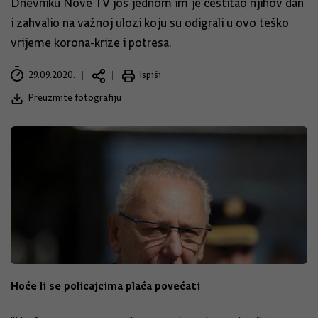
Dnevniku Nove TV još jednom im je čestitao njihov dan
i zahvalio na važnoj ulozi koju su odigrali u ovo teško
vrijeme korona-krize i potresa.
29.09.2020.
Ispiši
Preuzmite fotografiju
Hoće li se policajcima plaća povećati