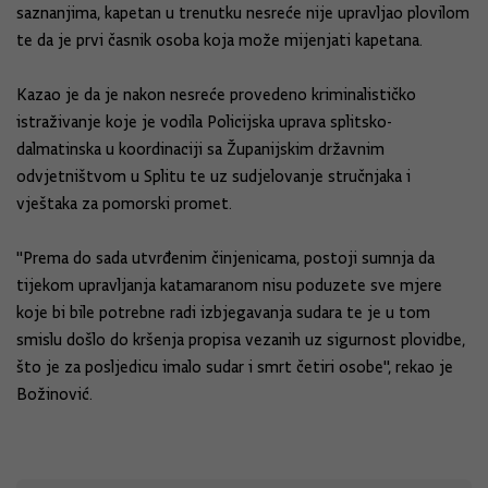
saznanjima, kapetan u trenutku nesreće nije upravljao plovilom
te da je prvi časnik osoba koja može mijenjati kapetana.
Kazao je da je nakon nesreće provedeno kriminalističko
istraživanje koje je vodila Policijska uprava splitsko-
dalmatinska u koordinaciji sa Županijskim državnim
odvjetništvom u Splitu te uz sudjelovanje stručnjaka i
vještaka za pomorski promet.
"Prema do sada utvrđenim činjenicama, postoji sumnja da
tijekom upravljanja katamaranom nisu poduzete sve mjere
koje bi bile potrebne radi izbjegavanja sudara te je u tom
smislu došlo do kršenja propisa vezanih uz sigurnost plovidbe,
što je za posljedicu imalo sudar i smrt četiri osobe", rekao je
Božinović.