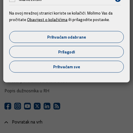
e-Građani
Na ovoj mrežnoj stranici koriste se kolačići. Molimo Vas da
e-Savjetovanja
pročitate
Obavijest o kolačićima
ili prilagodite postavke.
Portal otvorenih podataka RH
Izvozni portal
Prihvaćam odabrane
Adresar
Prilagodi
Središnji katalog službenih dokumenata RH
Prihvaćam sve
Adresar tijela javne vlasti
Adresar političkih stranaka u RH
Popis dužnosnika u RH
Povratak na vrh