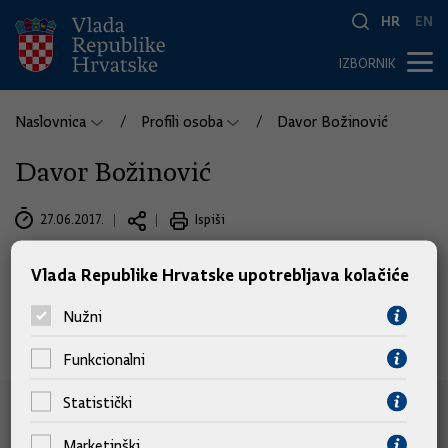
HR
EN
IZBORNIK
Naslovnica
Profili osoba
Davor Božinović
Davor Božinović
27.06.2017.
Ispiši
Vlada Republike Hrvatske upotrebljava kolačiće
Nužni
Funkcionalni
Statistički
e-Građani
Marketinški