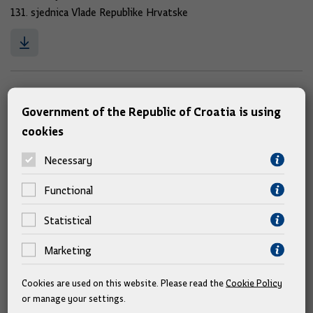
131. sjednica Vlade Republike Hrvatske
131. - 4
Government of the Republic of Croatia is using
16.04.2014.
cookies
pdf (32kb)
Odluke i sjednice Vlade
Necessary
131. sjednica Vlade Republike Hrvatske
Functional
Statistical
Marketing
131. - 3
16.04.2014.
Cookies are used on this website. Please read the
Cookie Policy
pdf (28kb)
or manage your settings.
Odluke i sjednice Vlade