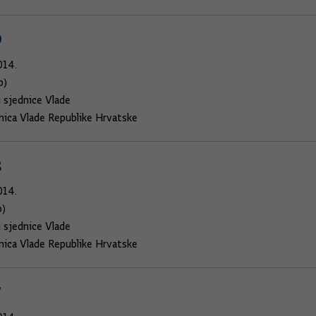
9
014.
b)
i sjednice Vlade
dnica Vlade Republike Hrvatske
8
014.
b)
i sjednice Vlade
dnica Vlade Republike Hrvatske
7