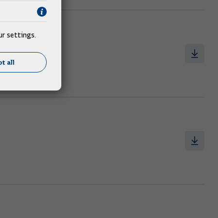
r settings.
t all