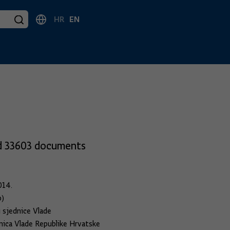
HR
EN
d 33603 documents
0
014.
b)
i sjednice Vlade
dnica Vlade Republike Hrvatske