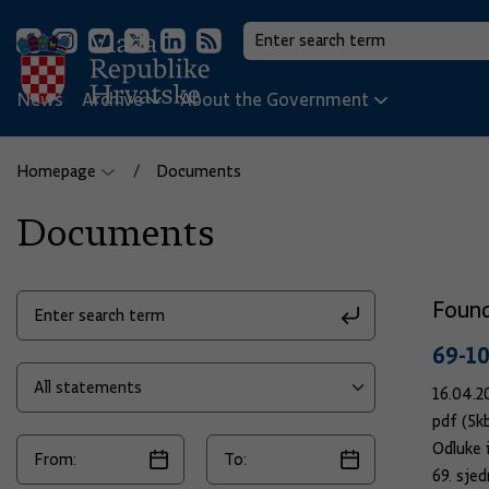
News
Archive
About the Government
Homepage
Documents
Documents
Foun
69-1
16.04.2
pdf (5k
Odluke 
69. sje