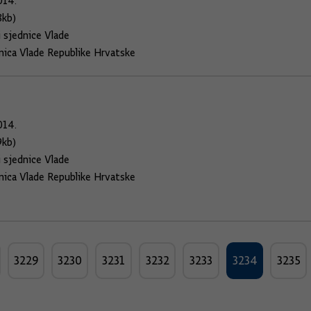
014.
8kb)
i sjednice Vlade
dnica Vlade Republike Hrvatske
1
014.
9kb)
i sjednice Vlade
dnica Vlade Republike Hrvatske
3229
3230
3231
3232
3233
3234
3235