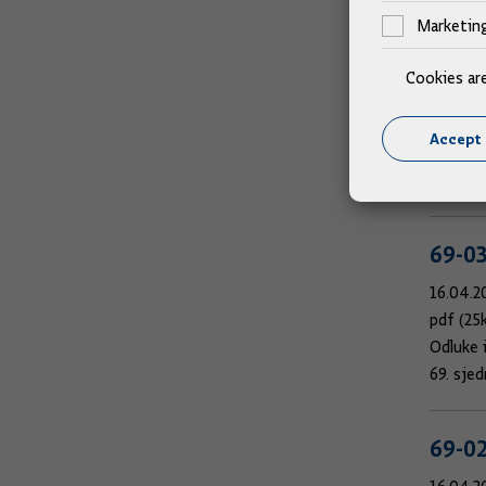
Marketin
69-0
Cookies ar
16.04.2
pdf (24
Accept 
Odluke 
69. sje
69-0
16.04.2
pdf (25
Odluke 
69. sje
69-0