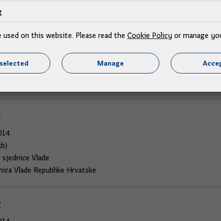
g
4
e used on this website. Please read the
Cookie Policy
or manage you
014.
0kb)
selected
Manage
Accep
i sjednice Vlade
dnica Vlade Republike Hrvatske
3
014.
kb)
i sjednice Vlade
dnica Vlade Republike Hrvatske
2