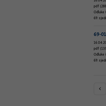
16.04.2
pdf (28
Odluke 
69. sje
69-0
16.04.2
pdf (13
Odluke 
69. sje