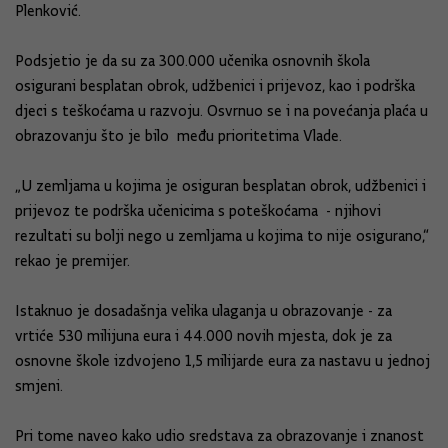
Plenković.
Podsjetio je da su za 300.000 učenika osnovnih škola
osigurani besplatan obrok, udžbenici i prijevoz, kao i podrška
djeci s teškoćama u razvoju. Osvrnuo se i na povećanja plaća u
obrazovanju što je bilo među prioritetima Vlade.
„U zemljama u kojima je osiguran besplatan obrok, udžbenici i
prijevoz te podrška učenicima s poteškoćama - njihovi
rezultati su bolji nego u zemljama u kojima to nije osigurano,“
rekao je premijer.
Istaknuo je dosadašnja velika ulaganja u obrazovanje - za
vrtiće 530 milijuna eura i 44.000 novih mjesta, dok je za
osnovne škole izdvojeno 1,5 milijarde eura za nastavu u jednoj
smjeni.
Pri tome naveo kako udio sredstava za obrazovanje i znanost