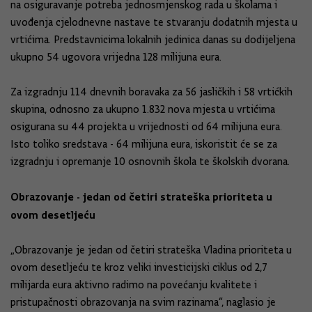
na osiguravanje potreba jednosmjenskog rada u školama i
uvođenja cjelodnevne nastave te stvaranju dodatnih mjesta u
vrtićima. Predstavnicima lokalnih jedinica danas su dodijeljena
ukupno 54 ugovora vrijedna 128 milijuna eura.
Za izgradnju 114 dnevnih boravaka za 56 jasličkih i 58 vrtićkih
skupina, odnosno za ukupno 1.832 nova mjesta u vrtićima
osigurana su 44 projekta u vrijednosti od 64 milijuna eura.
Isto toliko sredstava - 64 milijuna eura, iskoristit će se za
izgradnju i opremanje 10 osnovnih škola te školskih dvorana.
Obrazovanje - jedan od četiri strateška prioriteta u
ovom desetljeću
„Obrazovanje je jedan od četiri strateška Vladina prioriteta u
ovom desetljeću te kroz veliki investicijski ciklus od 2,7
milijarda eura aktivno radimo na povećanju kvalitete i
pristupačnosti obrazovanja na svim razinama“, naglasio je