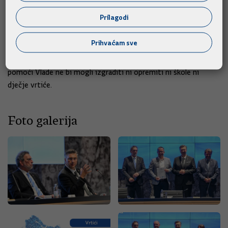
cjelodnevne škole i pristupačnosti, odnosno osiguravanje
Prilagodi
besplatnih udžbenika, prehrane i prijevoza.
Prihvaćam sve
Zadarski župan Josip Bilaver, uime okupljenih župana i
gradonačelnika, rekao je kako oni sami bez ovakvih ugovora i
pomoći Vlade ne bi mogli izgraditi ni opremiti ni škole ni
dječje vrtiće.
Foto galerija