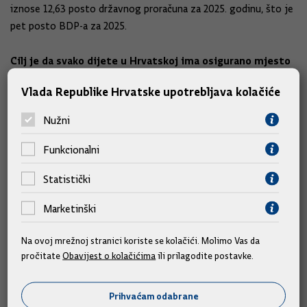
iznose 12,63 posto državnog proračuna za 2025. godinu, što je
pet posto BDP-a za 2025.
Cilj je da svako dijete u Hrvatskoj ima osigurano mjesto
u vrtiću
Vlada Republike Hrvatske upotrebljava kolačiće
Ministar znanosti, obrazovanja i mladih Radovan Fuchs rekao
Nužni
je kako im je svima stalo do obrazovanja i stvaranja boljih i
kvalitetnijih uvjeta za naše male i mlade sugrađane.
Funkcionalni
Statistički
"S ciljem da u zadnjih nekoliko godina aktivno radimo na
unaprjeđenju obrazovnog sustava, imamo infrastrukturna
Marketinški
ulaganja u vrtiće, osnovne škole i sportske dvorane koja nisu
do sada zabilježena uopće u Hrvatskoj", istaknuo je.
Na ovoj mrežnoj stranici koriste se kolačići. Molimo Vas da
pročitate
Obavijest o kolačićima
ili prilagodite postavke.
Dodao je kako je cilj da svako dijete u Hrvatskoj ima
osigurano mjesto u vrtiću, a za razvoj osnovnoškolskog
Prihvaćam odabrane
obrazovanja istaknuo je važnost jednosmjenske nastave,