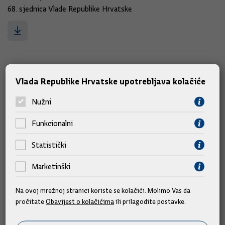
68. sjednica Vlade Republike Hrvatske
5. točka
Vlada Republike Hrvatske upotrebljava kolačiće
16.04.2014.
pdf (75kb)
Nužni
Odluke i sjednice Vlade
68. sjednica Vlade Republike Hrvatske
Funkcionalni
Statistički
Marketinški
4. točka
Na ovoj mrežnoj stranici koriste se kolačići. Molimo Vas da
16.04.2014.
pročitate
Obavijest o kolačićima
ili prilagodite postavke.
pdf (56kb)
Odluke i sjednice Vlade