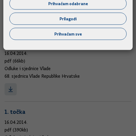
Prihvaćam odabrane
68. sjednica Vlade Republike Hrvatske
Prilagodi
Prihvaćam sve
2. točka
16.04.2014.
pdf (66kb)
Odluke i sjednice Vlade
68. sjednica Vlade Republike Hrvatske
1. točka
16.04.2014.
pdf (390kb)