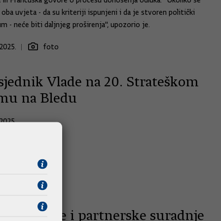
ili Francuska govore o procesu donošenja odluka. "Ukoliko se
oba uvjeta - da su kriteriji ispunjeni i da je stvoren politički
- neće biti daljnjeg proširenja", upozorio je.
2025.
foto
sjednik Vlade na 20. Strateškom
mu na Bledu
2025.
avak bliske i partnerske suradnje