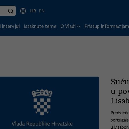
HR
EN
 intervjui
Istaknute teme
O Vladi
Pristup informacija
Suću
u po
Lisa
Predsjedn
portugals
u Lisabon