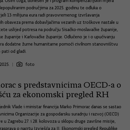
cija. Osim toga, donesen je i program kompenzacijskih mjera
epopuliranim područjima za 2025. godinu te odluka o
jeli 13 milijuna eura radi pravovremenog izvršavanja
h obaveza prema dobavljačima vezanih uz troškove nastale u
štete uslijed potresa na području Sisačko-moslavačke županije,
e županije i Karlovačke županije. Odlučeno je i o upućivanju
ura dodatne žurne humanitarne pomoći civilnom stanovništvu
 pati od gladi.
2025.
foto
orac s predstavnicima OECD-a o
ešću za ekonomski pregled RH
ednik Vlade i ministar financija Marko Primorac danas se sastao
vnicima Organizacije za gospodarsku suradnju i razvoj (OECD)
ve u Zagrebu 27. i 28. kolovoza u sklopu druge završne misije,
lj rasprava o nacrtu Izvješća za II. Ekonomski pregled Republike