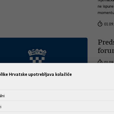
Njemačka 
ne ispune 
momentum 
01.09.
Pred
foru
01.09.
like Hrvatske upotrebljava kolačiće
lni
i
Nast