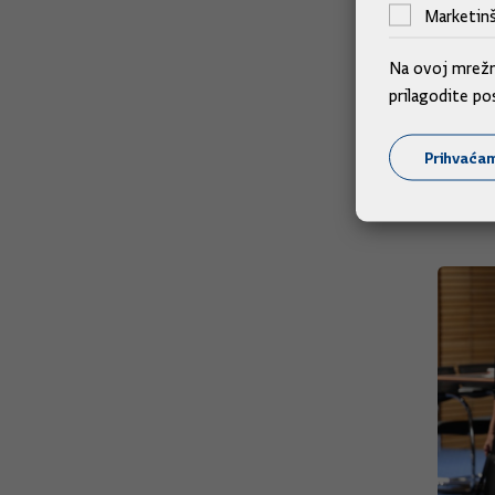
Marketinš
Na ovoj mrežno
prilagodite po
Prihvaća