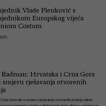
sjednik Vlade Plenković s
sjednikom Europskog vijeća
niom Costom
2025.
ć Radman: Hrvatska i Crna Gora
u smjeru rješavanja otvorenih
ja
i Crna Gora idu u smjeru rješavanja otvorenih pitanja nakon
zgovora premijera i šefova diplomacija dviju država, ocijenio je