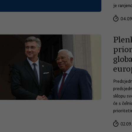
je ranjeno
04.09
Plenk
prio
glob
euro
Predsjedn
predsjedn
sklopu sv
će s čeln
prioritet
02.09.