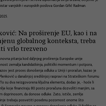
istar vanjskih i europskih poslova Gordan Grlić Radman.
2025.
ović: Na proširenje EU, kao i na
jenu globalnog konteksta, treba
ti vrlo trezveno
novna pitanja kod daljnjeg proširenja Europske unije
enost zemalja kandidatkinja, politički momentum i potpora,
zazov jest proces donošenja odluka u Uniji i proračun, kazao je
Plenković u današnjoj središnjoj raspravi na Strateškom forumu
 To su dva neizgovorena ključna elementa, dodao je, - hoće li
mlje koje financiraju 80 posto proračuna dozvoliti manjim, sa
m doprinosom, da donose odluke. Zato, ističe, zemlje
inje trebaju posvetiti posebnu pozornost onome što