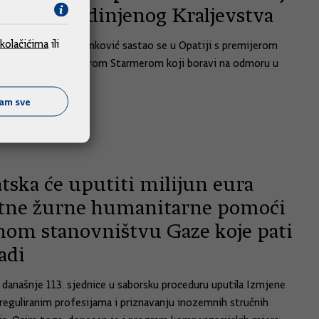
tske i Ujedinjenog Kraljevstva
kolačićima
ili
ik Vlade Andrej Plenković sastao se u Opatiji s premijerom
og Kraljevstva Keirom Starmerom koji boravi na odmoru u
.
ćam sve
2025.
tska će uputiti milijun eura
tne žurne humanitarne pomoći
lnom stanovništvu Gaze koje pati
adi
s današnje 113. sjednice u saborsku proceduru uputila Izmjene
reguliranim profesijama i priznavanju inozemnih stručnih