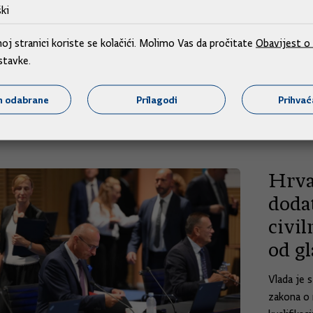
Hrva
ki
j stranici koriste se kolačići. Molimo Vas da pročitate
Obavijest o 
Predsjedn
stavke.
Ujedinjen
Hrvatskoj
m odabrane
Prilagodi
Prihva
29.08.
Hrva
doda
civi
od gl
Vlada je 
zakona o 