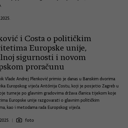
.
.2025.
ović i Costa o političkim
ritetima Europske unije,
alnoj sigurnosti i novom
pskom proračunu
ik Vlade Andrej Plenković primio je danas u Banskim dvorima
ika Europskog vijeća Antónija Costu, koji je posjetio Zagreb u
oje turneje po glavnim gradovima država članica tijekom koje
icima Europske unije razgovarati o glavnim političkim
ima, kao i metodama rada Europskog vijeća.
2025.
foto