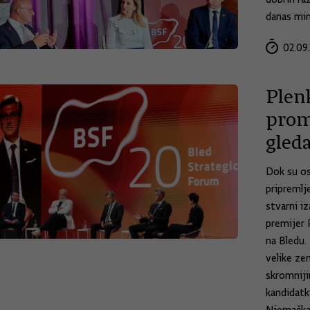
danas min
02.09.
Plenk
prom
gleda
Dok su os
pripremlj
stvarni i
premijer 
na Bledu.
velike ze
skromniji
kandidatk