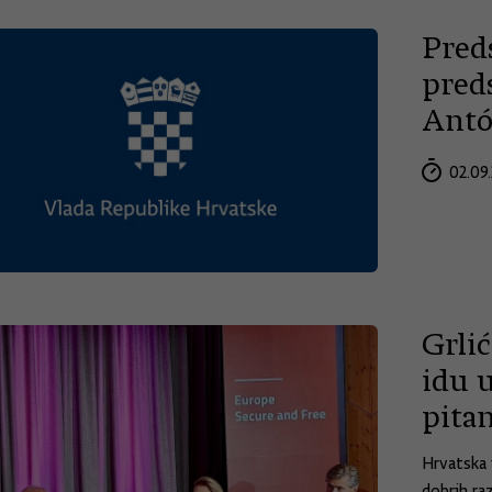
Pred
pred
Antó
02.09.
Grli
idu 
pitan
Hrvatska 
dobrih ra