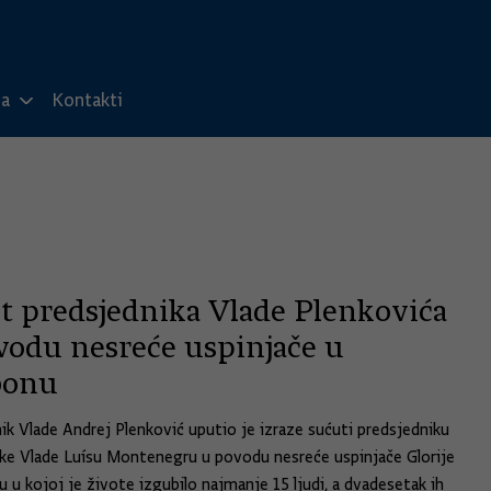
ma
Kontakti
t predsjednika Vlade Plenkovića
vodu nesreće uspinjače u
bonu
ik Vlade Andrej Plenković uputio je izraze sućuti predsjedniku
ke Vlade Luísu Montenegru u povodu nesreće uspinjače Glorije
u u kojoj je živote izgubilo najmanje 15 ljudi, a dvadesetak ih