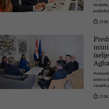
Hrvatske,
posljednj
27.08.
Pred
mini
iselj
Agha
Predsjedn
poslova G
vanjskih 
27.08.