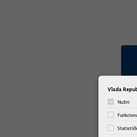
Vlada Repub
Nužni
Funkciona
Statističk