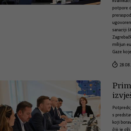
kvalifika
potpore d
preraspod
ugovoreni
sanaciji 
Zagrebačk
milijun e
Gaze koje
28.08.
Prim
izvj
Potpredsj
s predsta
koji bora
čiji je ci