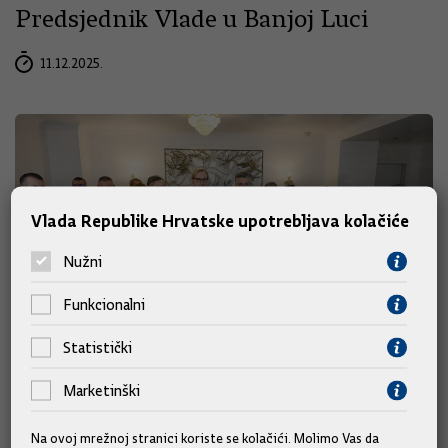
Predsjednik Vlade u Banjoj Luci
11.12.2025.
Vlada Republike Hrvatske upotrebljava kolačiće
Nužni
Funkcionalni
Statistički
Predsjednik Vlade na redovitom
Marketinški
sastanku s veleposlanicima država
članica EU-a
Na ovoj mrežnoj stranici koriste se kolačići. Molimo Vas da