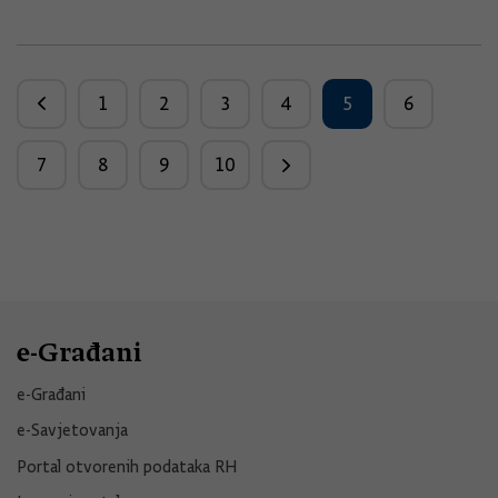
1
2
3
4
5
6
7
8
9
10
e-Građani
e-Građani
e-Savjetovanja
Portal otvorenih podataka RH