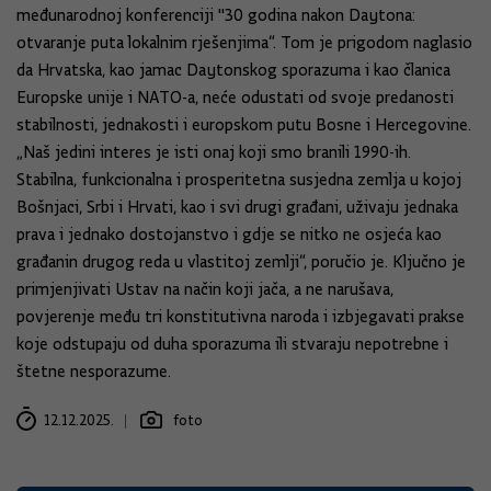
međunarodnoj konferenciji "30 godina nakon Daytona:
otvaranje puta lokalnim rješenjima“. Tom je prigodom naglasio
da Hrvatska, kao jamac Daytonskog sporazuma i kao članica
Europske unije i NATO-a, neće odustati od svoje predanosti
stabilnosti, jednakosti i europskom putu Bosne i Hercegovine.
„Naš jedini interes je isti onaj koji smo branili 1990-ih.
Stabilna, funkcionalna i prosperitetna susjedna zemlja u kojoj
Bošnjaci, Srbi i Hrvati, kao i svi drugi građani, uživaju jednaka
prava i jednako dostojanstvo i gdje se nitko ne osjeća kao
građanin drugog reda u vlastitoj zemlji“, poručio je. Ključno je
primjenjivati ​​Ustav na način koji jača, a ne narušava,
povjerenje među tri konstitutivna naroda i izbjegavati prakse
koje odstupaju od duha sporazuma ili stvaraju nepotrebne i
štetne nesporazume.
12.12.2025.
foto