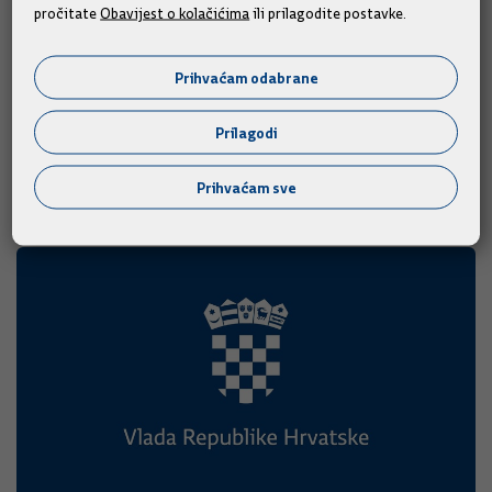
pročitate
Obavijest o kolačićima
ili prilagodite postavke.
Povodom završetka danskog predsjedanja Vijećem Europske
unije, predsjednik Vlade Andrej Plenković sastao se danas s
Prihvaćam odabrane
veleposlanicima država članica EU-a na redovitom sastanku,
kojem je domaćin bio veleposlanik Kraljevine Danske Ole
Prilagodi
Henrik Frijs-Madsen.
Prihvaćam sve
11.12.2025.