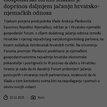
doprinos daljnjem jačanju hrvatsko-
njemačkih odnosa
Tijekom posjeta predsjednika Vlade Andreja Plenkovića
Saveznoj Republici Njemačkoj, održan je i Hrvatsko-njemački
gospodarski forum, s ciljem dodatnog jačanja odnosa između
Hrvatske i njenog najvažnijeg vanjskotrgovinskog partnera, na
kojem sudjeluje četrdesetak hrvatskih tvrtki. Na otvorenju
Foruma, premijer Plenković predstavio je njemačkim
gospodarstvenicima najvažnije hrvatske ekonomske
pokazatelje i postignuća te ih pozvao da ulažu u Hrvatsku.
Izrazio je nadu da će današnji Forum pridonijeti jačanju
postojećih i stvaranju novih partnerstava, istaknuvši da će
Vlada u tom kontekstu svima biti na raspolaganju i pomoći u
okviru svojih ovlasti.
10.12.2025.
foto