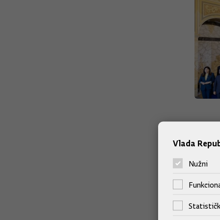
Vlada Repub
Nužni
Funkciona
Statističk