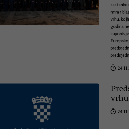
sastanku 
mira i bl
vrhu, koj
godina ne
supredsje
Europskog
predsjedn
predsjedn
24.11.
Preds
vrhu
24.11.