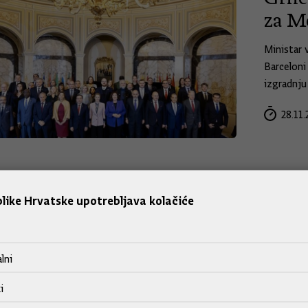
za M
Ministar 
Barceloni
izgradnju
28.11.
Nast
like Hrvatske upotrebljava kolačiće
grad
Predsjedn
povjereni
lni
Razgovara
potrebi d
i
ribarstvo