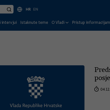
HR
EN
 intervjui
Istaknute teme
O Vladi
Pristup informacija
Pred
posje
04.12