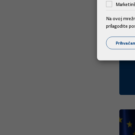
Marketinš
Na ovoj mrežno
prilagodite po
Prihvaća