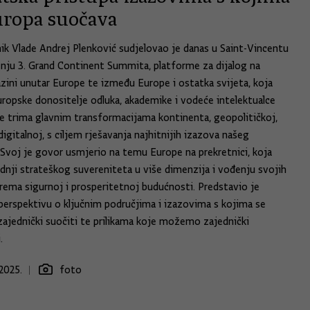
uropa suočava
ik Vlade Andrej Plenković sudjelovao je danas u Saint-Vincentu
nju 3. Grand Continent Summita, platforme za dijalog na
azini unutar Europe te između Europe i ostatka svijeta, koja
uropske donositelje odluka, akademike i vodeće intelektualce
 trima glavnim transformacijama kontinenta, geopolitičkoj,
digitalnoj, s ciljem rješavanja najhitnijih izazova našeg
Svoj je govor usmjerio na temu Europe na prekretnici, koja
adnji strateškog suvereniteta u više dimenzija i vođenju svojih
rema sigurnoj i prosperitetnoj budućnosti. Predstavio je
perspektivu o ključnim područjima i izazovima s kojima se
jednički suočiti te prilikama koje možemo zajednički
.
2025.
foto