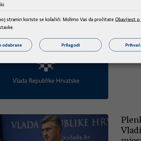
ki
28.11.
j stranici koriste se kolačići. Molimo Vas da pročitate
Obavijest o 
stavke.
Pred
Kad
m odabrane
Prilagodi
Prihva
28.11.
Plenk
Vladi
mjes