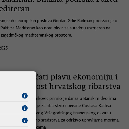
editeran
vanjskih i europskih poslova Gordan Grlić Radman podržao je u
 Pakt za Mediteran kao novi okvir za suradnju usmjeren na
 zajedničkog mediteranskog prostora.
2025.
avljamo jačati plavu ekonomiju i
iti budućnost hrvatskog ribarstva
ik Vlade Andrej Plenković primio je danas u Banskim dvorima
ka Europske komisije za ribarstvo i oceane Costasa Kadisa.
li su o pripremi novog Višegodišnjeg financijskog okvira i
a se osigura dovoljno sredstava za održivo upravljanje morima,
m i obalnim zajednicama.