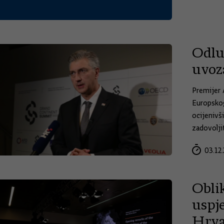
Odlu
uvoz
Premijer 
Europskog
ocijenivš
zadovolji
03.12.
Obli
uspj
Hrva