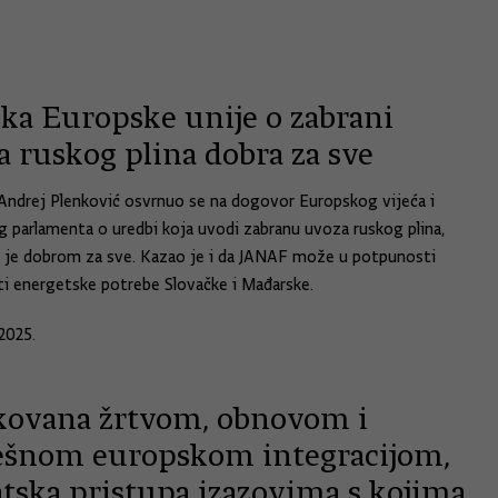
ka Europske unije o zabrani
a ruskog plina dobra za sve
Andrej Plenković osvrnuo se na dogovor Europskog vijeća i
 parlamenta o uredbi koja uvodi zabranu uvoza ruskog plina,
i je dobrom za sve. Kazao je i da JANAF može u potpunosti
ti energetske potrebe Slovačke i Mađarske.
2025.
kovana žrtvom, obnovom i
ešnom europskom integracijom,
tska pristupa izazovima s kojima