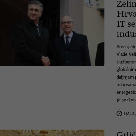
Želi
Hrva
IT se
indus
Predsjedn
Vlade Vel
službenom
globalnim
daljnjem 
odnosima 
energetici
je snažn
02.12.
Grli