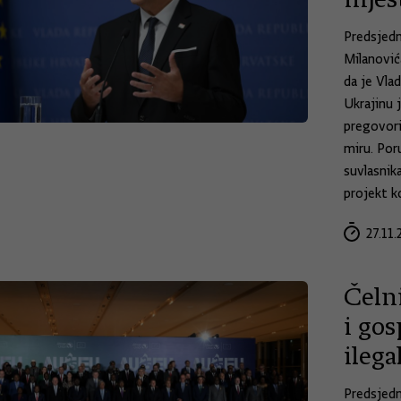
Predsjedn
Milanovića
da je Vla
Ukrajinu 
pregovori
miru. Por
suvlasnik
projekt ko
27.11.
Čelni
i gos
ilega
Predsjedn