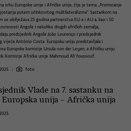
na vrhu Europske unije i Afričke unije, čija je tema „Promicanje
agostanja putem učinkovitog multilateralizma”. Sastankom na
im se obilježava 25 godina partnerstva EU-a i AU-a, kao i 50
ovisnosti Angole i nekoliko drugih afričkih zemalja,
daju predsjednik Angole João Lourenço i predsjednik
 vijeća António Costa. Europsku uniju predstavljala i
ica Europske komisije Ursula von der Leyen, a Afričku uniju
ik Komisije Afričke unije Mahmoud Ali Youssouf.
2025.
foto
jednik Vlade na 7. sastanku na
 Europska unija – Afrička unija
2025.