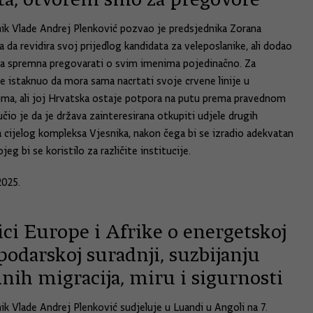
ik Vlade Andrej Plenković pozvao je predsjednika Zorana
 da revidira svoj prijedlog kandidata za veleposlanike, ali dodao
da spremna pregovarati o svim imenima pojedinačno. Za
je istaknuo da mora sama nacrtati svoje crvene linije u
ma, ali joj Hrvatska ostaje potpora na putu prema pravednom
učio je da je država zainteresirana otkupiti udjele drugih
a cijelog kompleksa Vjesnika, nakon čega bi se izradio adekvatan
jeg bi se koristilo za različite institucije.
2025.
ci Europe i Afrike o energetskoj
podarskoj suradnji, suzbijanju
lnih migracija, miru i sigurnosti
ik Vlade Andrej Plenković sudjeluje u Luandi u Angoli na 7.