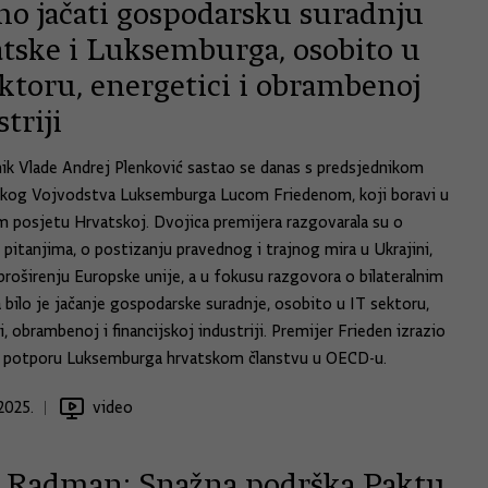
mo jačati gospodarsku suradnju
tske i Luksemburga, osobito u
ktoru, energetici i obrambenoj
triji
ik Vlade Andrej Plenković sastao se danas s predsjednikom
ikog Vojvodstva Luksemburga Lucom Friedenom, koji boravi u
 posjetu Hrvatskoj. Dvojica premijera razgovarala su o
 pitanjima, o postizanju pravednog i trajnog mira u Ukrajini,
proširenju Europske unije, a u fokusu razgovora o bilateralnim
bilo je jačanje gospodarske suradnje, osobito u IT sektoru,
, obrambenoj i financijskoj industriji. Premijer Frieden izrazio
u potporu Luksemburga hrvatskom članstvu u OECD-u.
2025.
video
ć Radman: Snažna podrška Paktu