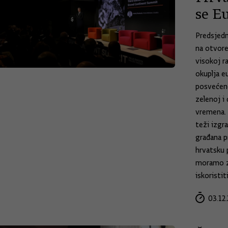
se E
Predsjedn
na otvore
visokoj r
okuplja e
posvećene
zelenoj i 
vremena. 
teži izgr
građana p
hrvatsku 
moramo za
iskoristiti
03.12.