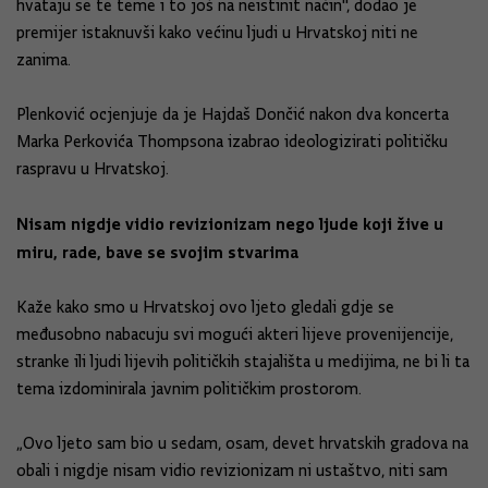
hvataju se te teme i to još na neistinit način", dodao je
premijer istaknuvši kako većinu ljudi u Hrvatskoj niti ne
zanima.
Plenković ocjenjuje da je Hajdaš Dončić nakon dva koncerta
Marka Perkovića Thompsona izabrao ideologizirati političku
raspravu u Hrvatskoj.
Nisam nigdje vidio revizionizam nego ljude koji žive u
miru, rade, bave se svojim stvarima
Kaže kako smo u Hrvatskoj ovo ljeto gledali gdje se
međusobno nabacuju svi mogući akteri lijeve provenijencije,
stranke ili ljudi lijevih političkih stajališta u medijima, ne bi li ta
tema izdominirala javnim političkim prostorom.
„Ovo ljeto sam bio u sedam, osam, devet hrvatskih gradova na
obali i nigdje nisam vidio revizionizam ni ustaštvo, niti sam