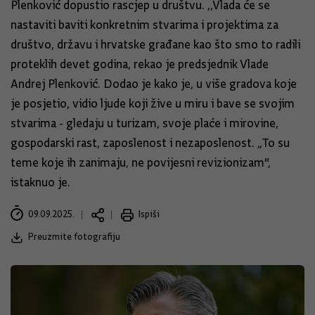
Plenković dopustio rascjep u društvu. ,,Vlada će se
nastaviti baviti konkretnim stvarima i projektima za
društvo, državu i hrvatske građane kao što smo to radili
proteklih devet godina, rekao je predsjednik Vlade
Andrej Plenković. Dodao je kako je, u više gradova koje
je posjetio, vidio ljude koji žive u miru i bave se svojim
stvarima - gledaju u turizam, svoje plaće i mirovine,
gospodarski rast, zaposlenost i nezaposlenost. „To su
teme koje ih zanimaju, ne povijesni revizionizam",
istaknuo je.
09.09.2025.
Ispiši
Preuzmite fotografiju