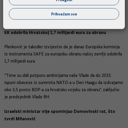
Vezano uz otvorena pitanja s Crnom Gorom, Plenković je
istaknuo da postoji nekoliko međusobnih radnih skupina koje
Prihvaćam sve
razgovaraju o svim otvorenim pitanjima.
EK odobrila Hrvatskoj 1,7 milijardi eura za obranu
Plenković je također izvijestio da je danas Europska komisija
iz instrumenta SAFE za europsku obranu našoj zemlji odobrila
1,7 milijardi eura.
"Time su dali potporu ambicijama naše Vlade da do 2035.
ispuni obaveze iz summita NATO-a u Den Haagu da izdvajamo
oko 3,5 posto BDP-a za hrvatsku vojsku za obranu", zaključio
je predsjednik Vlade RH.
Izraelski ministar nije spominjao Domovinski rat, što
tvrdi Milanović