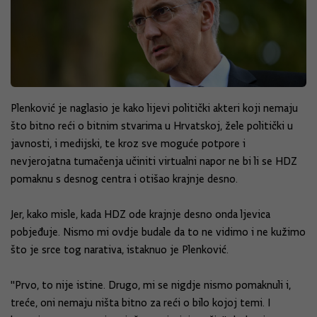
Plenković je naglasio je kako lijevi politički akteri koji nemaju
što bitno reći o bitnim stvarima u Hrvatskoj, žele politički u
javnosti, i medijski, te kroz sve moguće potpore i
nevjerojatna tumačenja učiniti virtualni napor ne bi li se HDZ
pomaknu s desnog centra i otišao krajnje desno.
Jer, kako misle, kada HDZ ode krajnje desno onda ljevica
pobjeđuje. Nismo mi ovdje budale da to ne vidimo i ne kužimo
što je srce tog narativa, istaknuo je Plenković.
"Prvo, to nije istine. Drugo, mi se nigdje nismo pomaknuli i,
treće, oni nemaju ništa bitno za reći o bilo kojoj temi. I