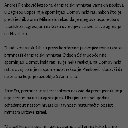
Andrej Plenković kazao je da izraelski ministar vanjskih poslova
u Zagrebu uopće nije spominjao Domovinski rat, nakon što je
predsjednik Zoran Milanović rekao da je njegova usporedba s
izraelskom agresijom na Gazu uvredljiva za sve žrtve agresije
na Hrvatsku.
"Ljudi koji su slušali tu press konferenciju dvojice ministara su
primijetili da izraelski ministar Gideon Sa'ar uopće nije
spominjao Domovinski rat. Tu je neka reakcija na Domovinski
rat, a ovaj to nije ni spomenuo", rekao je Plenković, dodavši da
ne zna na koje je razdoblje Sa'ar mislio.
Također, premijer je interesantnim nazvao da predsjednik, koji
nije trznuo na rusku agresiju na Ukrajinu tri i pol godine,
odjedanput nastoji hrvatskoj javnosti rastumačiti posjet
ministra Države Izrael.
"Za razliku od njega mi razgovaramo s akterima kako bismo