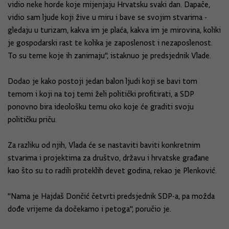
vidio neke horde koje mijenjaju Hrvatsku svaki dan. Dapače,
vidio sam ljude koji žive u miru i bave se svojim stvarima -
gledaju u turizam, kakva im je plaća, kakva im je mirovina, koliki
je gospodarski rast te kolika je zaposlenost i nezaposlenost.
To su teme koje ih zanimaju", istaknuo je predsjednik Vlade.
Dodao je kako postoji jedan balon ljudi koji se bavi tom
temom i koji na toj temi želi politički profitirati, a SDP
ponovno bira ideološku temu oko koje će graditi svoju
političku priču.
Za razliku od njih, Vlada će se nastaviti baviti konkretnim
stvarima i projektima za društvo, državu i hrvatske građane
kao što su to radili proteklih devet godina, rekao je Plenković.
"Nama je Hajdaš Dončić četvrti predsjednik SDP-a, pa možda
dođe vrijeme da dočekamo i petoga", poručio je.