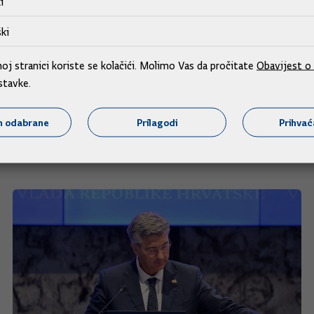
i
ki
odinu dosadašnji iznos od 265 eura za sportaše I. kategorije 
rije sa 135 eura na 175 eura.
j stranici koriste se kolačići. Molimo Vas da pročitate
Obavijest o 
stavke.
m odabrane
Prilagodi
Prihva