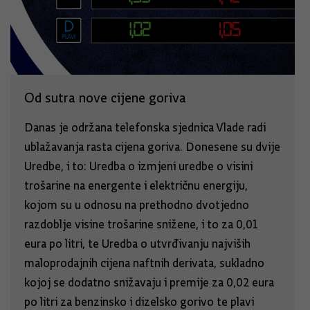
Od sutra nove cijene goriva
Danas je održana telefonska sjednica Vlade radi
ublažavanja rasta cijena goriva. Donesene su dvije
Uredbe, i to: Uredba o izmjeni uredbe o visini
trošarine na energente i električnu energiju,
kojom su u odnosu na prethodno dvotjedno
razdoblje visine trošarine snižene, i to za 0,01
eura po litri, te Uredba o utvrđivanju najviših
maloprodajnih cijena naftnih derivata, sukladno
kojoj se dodatno snižavaju i premije za 0,02 eura
po litri za benzinsko i dizelsko gorivo te plavi