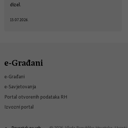
dizel.
13.07.2026.
e-Građani
e-Građani
e-Savjetovanja
Portal otvorenih podataka RH
Izvozni portal
Povratak na vrh
© 2026. Vlada Republike Hrvatske.
Uvjeti 