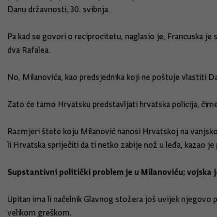
Danu državnosti, 30. svibnja.
Pa kad se govori o reciprocitetu, naglasio je, Francuska j
dva Rafalea.
No, Milanovića, kao predsjednika koji ne poštuje vlastiti D
Zato će tamo Hrvatsku predstavljati hrvatska policija, čime
Razmjeri štete koju Milanović nanosi Hrvatskoj na vanjskopo
li Hrvatska spriječiti da ti netko zabije nož u leđa, kazao je
Supstantivni politički problem je u Milanoviću; vojska 
Upitan ima li načelnik Glavnog stožera još uvijek njegovo 
velikom greškom.