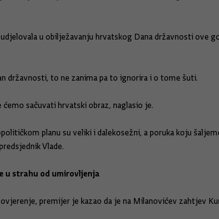
e sudjelovala u obilježavanju hrvatskog Dana državnosti ove 
an državnosti, to ne zanima pa to ignorira i o tome šuti.
 ćemo sačuvati hrvatski obraz, naglasio je.
litičkom planu su veliki i dalekosežni, a poruka koju šaljemo
 predsjednik Vlade.
je u strahu od umirovljenja
povjerenje, premijer je kazao da je na Milanovićev zahtjev Ku