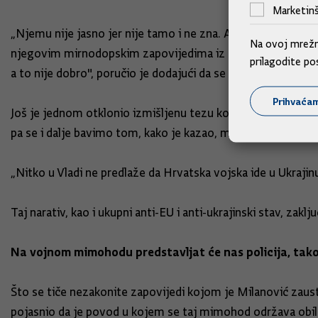
Marketinš
„Njemu nije jasno jer nije tamo i ne zna. Ali, lako je meni
Na ovoj mrežno
njegovim mirnodopskim zapovijedima iz ratno proglašene 
prilagodite po
a to nije dobro", poručio je dodajući da se radi o izolacionist
Prihvaća
Još je jednom otklonio izmišljenu tezu koju je Milanović uoč
pa se i dalje bavimo tom, kako je kazao, mrtvom temom.
„Nitko u Vladi ne predlaže da Hrvatska vojska ide u Ukrajinu
Taj narativ, kao i ukupni anti-EU i anti-ukrajinski stav, zaklju
Na vojnom mimohodu predstavljat će nas policija, tak
Što se tiče nezakonite zapovijedi kojom je Milanović zau
pojasnio da je povod u kojem se taj mimohod održava obilj