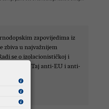
irnodopskim zapovijedima iz
e zbiva u najvažnijem
i se o izolacionističkoj i
ske interese. Taj anti-EU i anti-
i.