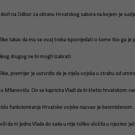
io doći na Odbor za obranu Hrvatskog sabora na kojem je sudj
ike takav da mu se ovaj treba ispovijedati o tome tko ga je 
nikog drugog ne bi mogli izabrati.
ke, premijer je ustvrdio da je cijela vojska u strahu od umiro
u Milanoviću. On se kapricira Vladi da bi štetio hrvatskom van
smislu funkcioniranja Hrvatske vojske nazvao je besmislenom.
vši da ni jedna Vlada do sada u nije toliko uložila u njezino 