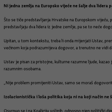
Ni jedna zemlja na Europsko vijeće ne šalje dva lidera 
Što se tiče predstavljanja Hrvatske na Europskom vijeću, pr
predstavljaju dva lidera iz jedne zemlje, pa se to neće dogo
Upitan, u tom kontekstu, treba li onda mijenjati Ustav, pr
većinom koja podrazumijeva dogovor, a trenutno ne vidi d
Ustav je pisan za pristojne, kulturne razumne ljude, kazao
razumnim osobama.
„Nije problem promijeniti Ustav, samo se moraš dogovoriti
Izolacionistička i loša politika koja ni na koji način ne 
Osvrnuo se i na Koaliciju voljnih, odnosno njen politički dio