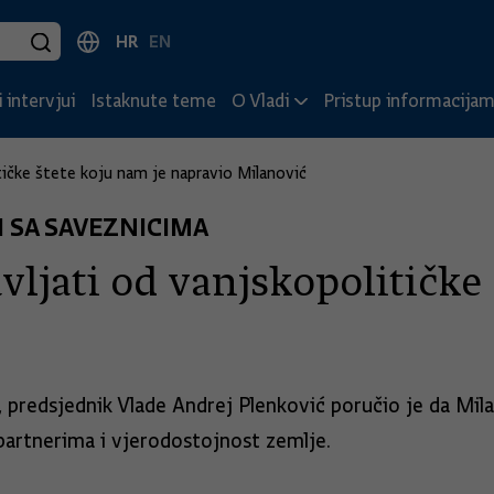
HR
EN
 intervjui
Istaknute teme
O Vladi
Pristup informacija
ičke štete koju nam je napravio Milanović
I SA SAVEZNICIMA
jati od vanjskopolitičke 
a, predsjednik Vlade Andrej Plenković poručio je da Mil
partnerima i vjerodostojnost zemlje.