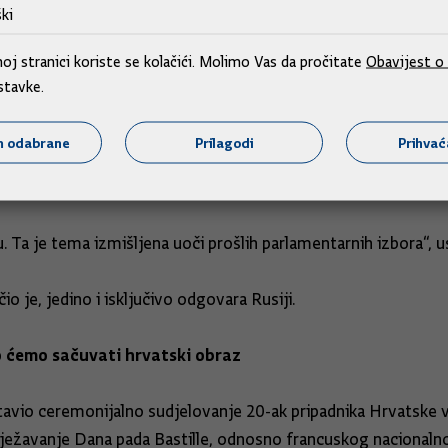
ki
 kao hrvatskom premijeru to što on ne zna i tamo ne sudjeluje
j stranici koriste se kolačići. Molimo Vas da pročitate
Obavijest o 
perspektive ne zna što se zbiva u najvažnijem sigurnosnom 
stavke.
ičkoj i lošoj politici koja ni na koji način ne štiti hrvatske in
m odabrane
Prilagodi
Prihva
i prošlih izbora bacio u eter o odlasku hrvatskih vojnika u Uk
. Ta je tema izmišljena uoči prošlih parlamentarnih izbora“, u
čio je, jedino i isključivo odgovara Rusiji.
o ćemo sačuvati hrvatski obraz
stavio ceremonijalno sudjelovanje 20-ak pripadnika Hrvatske
ežavanje Dana pada Bastille, odnosno francuskog nacionalnog