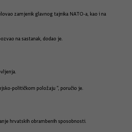
elovao zamjenik glavnog tajnika NATO-a, kao i na
pozvao na sastanak, dodao je.
vljenja.
jsko-političkom položaju “, poručio je.
jačanje hrvatskih obrambenih sposobnosti.