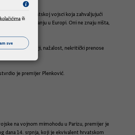
. Problem je Hrvatskoj vojsci koja zahvaljujući
kolačićima
ili
obrambenom pitanju u Europi. Oni ne znaju ništa,
terese.
ćam sve
rajinu, koju mediji, nažalost, nekritički prenose
stvrdio je premijer Plenković.
 vojske na vojnom mimohodu u Parizu, premijer je
 dana 14. srpnja, koji je ekvivalent hrvatskom