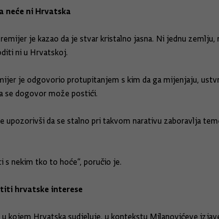
pa neće ni Hrvatska
emijer je kazao da je stvar kristalno jasna. Ni jednu zemlju,
diti ni u Hrvatskoj.
emijer je odgovorio protupitanjem s kim da ga mijenjaju, ust
a se dogovor može postići.
 je upozorivši da se stalno pri takvom narativu zaboravlja te
 s nekim tko to hoće“, poručio je.
štiti hrvatske interese
 u kojem Hrvatska sudjeluje, u kontekstu Milanovićeve izjave da