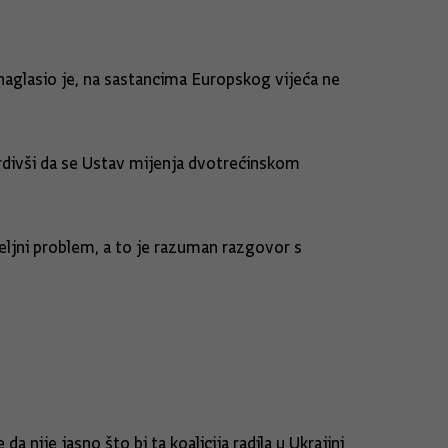
 naglasio je, na sastancima Europskog vijeća ne
vrdivši da se Ustav mijenja dvotrećinskom
meljni problem, a to je razuman razgovor s
 nije jasno što bi ta koalicija radila u Ukrajini