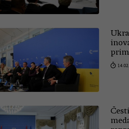
Ukraj
inov
prim
14.02
Čest
medal