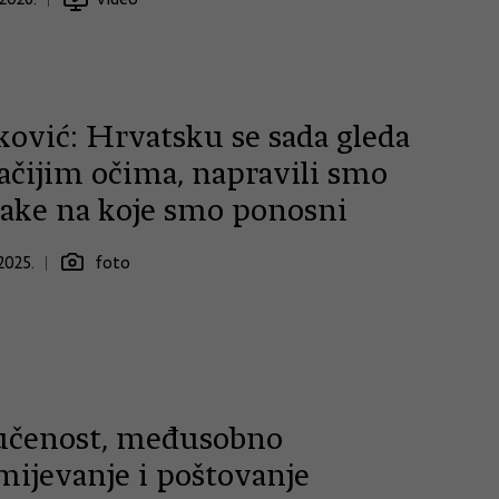
ković: Hrvatsku se sada gleda
ačijim očima, napravili smo
rake na koje smo ponosni
2025.
foto
učenost, međusobno
mijevanje i poštovanje