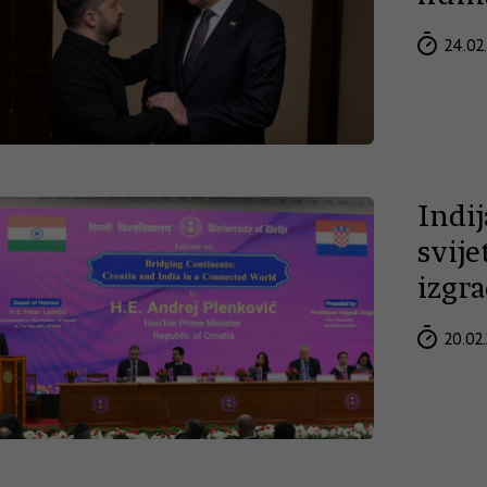
24.02
Indij
svij
izgra
20.02.