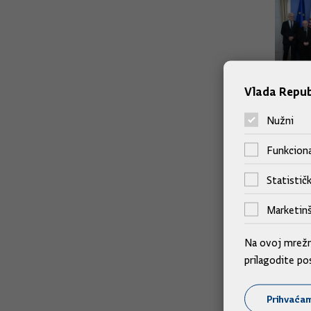
Vlada Repub
Nužni
Funkciona
Statističk
Marketinš
Na ovoj mrežno
prilagodite po
Prihvaća