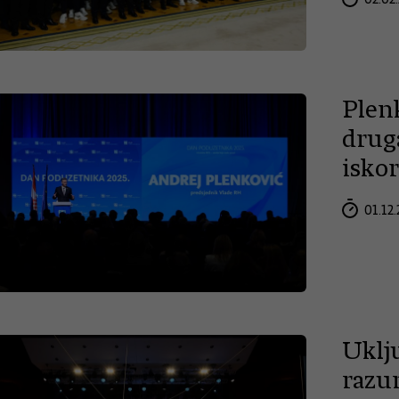
Plen
drug
isko
01.12.
Uklj
razu