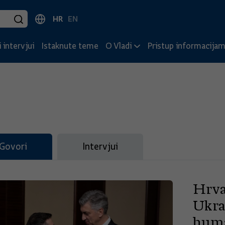
HR
EN
 intervjui
Istaknute teme
O Vladi
Pristup informacija
Govori
Intervjui
Hrva
Ukraj
huma