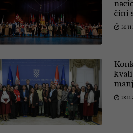
naci
čini
30.11.
Konk
kvali
manj
28.11.