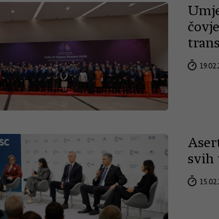
Umje
čovj
tran
19.02.
Asert
svih 
15.02.