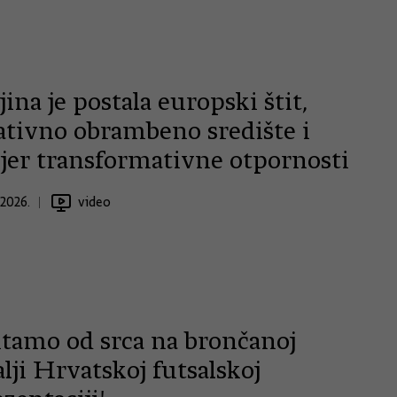
ina je postala europski štit,
ativno obrambeno središte i
jer transformativne otpornosti
.2026.
video
itamo od srca na brončanoj
ji Hrvatskoj futsalskoj