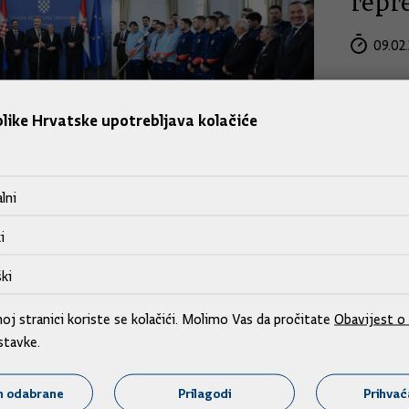
repre
09.02.
like Hrvatske upotrebljava kolačiće
Jačan
lni
pred
i
sust
ki
09.02.
j stranici koriste se kolačići. Molimo Vas da pročitate
Obavijest o 
stavke.
m odabrane
Prilagodi
Prihva