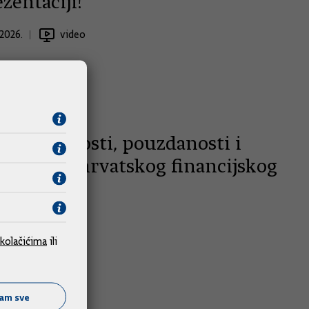
zentaciji!
2026.
video
je stabilnosti, pouzdanosti i
vidivosti hrvatskog financijskog
ava
2026.
foto
kolačićima
ili
ćam sve