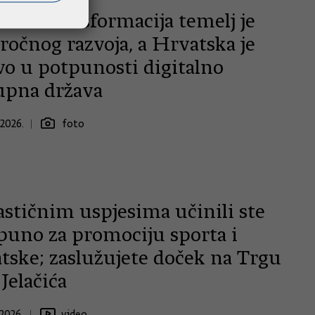
alna transformacija temelj je
ročnog razvoja, a Hrvatska je
vo u potpunosti digitalno
upna država
.2026.
foto
astičnim uspjesima učinili ste
 puno za promociju sporta i
tske; zaslužujete doček na Trgu
Jelačića
2026.
video