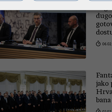
Digit
dugo
goto
dost
06.02
Fant
jako
Hrva
bana 
02.02.