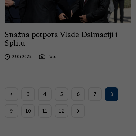
Snažna potpora Vlade Dalmaciji i
Splitu
29.09.2025.
foto
3
4
5
6
7
8
9
10
11
12