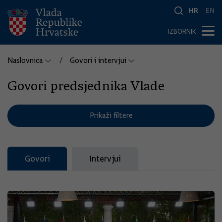
HR
EN
IZBORNIK
Naslovnica
Govori i intervjui
Govori predsjednika Vlade
Prikaži filtere
Govori
Intervjui