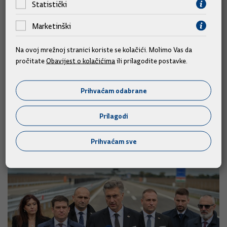
Statistički
Marketinški
Na ovoj mrežnoj stranici koriste se kolačići. Molimo Vas da
pročitate
Obavijest o kolačićima
ili prilagodite postavke.
Plenković na Zlatnoj kuni: Vlada će
nastaviti jačati gospodarstvo i
Prihvaćam odabrane
podizati standard građana
Prilagodi
07.10.2025.
foto
Prihvaćam sve