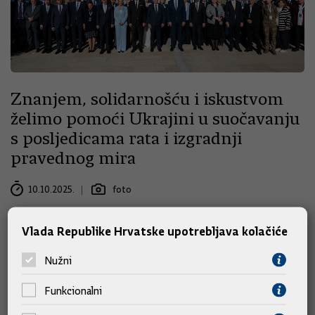
Znanjem, solidarnošću i iskustvom
želimo pomoći Ukrajini u suočavanju
s posljedicama rata i izgradnji
pravednog mira
10.10.2025.
foto
Vlada Republike Hrvatske upotrebljava kolačiće
Nužni
Funkcionalni