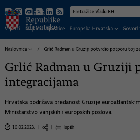
Vijesti
Najave
Sjednice
Europska Hrvatska
Govori i
Naslovnica
Grlić Radman u Gruziji potvrdio potporu toj z
Grlić Radman u Gruziji p
integracijama
Hrvatska podržava predanost Gruzije euroatlantskim i
Ministarstvo vanjskih i europskih poslova.
10.02.2023.
Ispiši