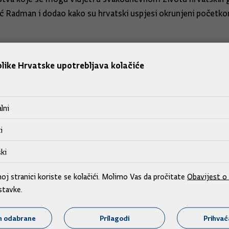
ić Radman i dodao kako su hrvatski uspjesi okrunjeni početko
a članstvu u EU-u.
like Hrvatske upotrebljava kolačiće
ridruživanja obitelji EU-a. Hrvatska će nedvojbeno podržati p
 na kraju predavanja.
lni
i
ki
j stranici koriste se kolačići. Molimo Vas da pročitate
Obavijest o 
stavke.
m odabrane
Prilagodi
Prihva