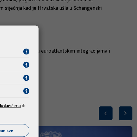
m siječnja kad je Hrvatska ušla u Schengenski
redanost Gruzije u euroatlantskim integracijama i
kolačićima
ili
ćam sve