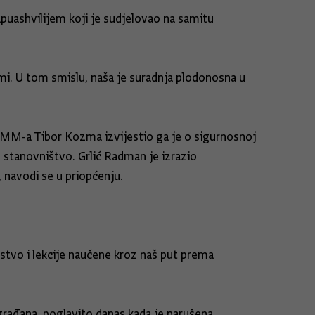
puashvilijem koji je sudjelovao na samitu
mi. U tom smislu, naša je suradnja plodonosna u
EUMM-a Tibor Kozma izvijestio ga je o sigurnosnoj
 stanovništvo. Grlić Radman je izrazio
, navodi se u priopćenju.
ustvo i lekcije naučene kroz naš put prema
građana, poglavito danas kada je narušena