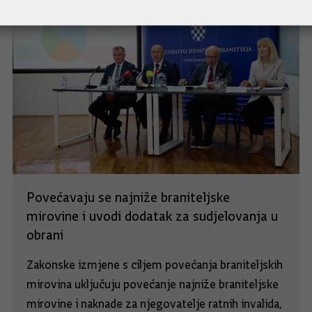
Povećavaju se najniže braniteljske
mirovine i uvodi dodatak za sudjelovanja u
obrani
Zakonske izmjene s ciljem povećanja braniteljskih
mirovina uključuju povećanje najniže braniteljske
mirovine i naknade za njegovatelje ratnih invalida,