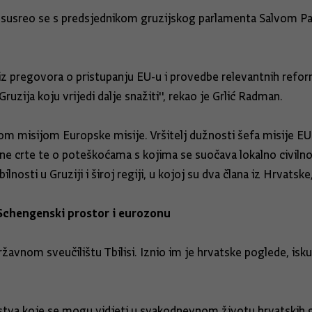
 susreo se s predsjednikom gruzijskog parlamenta Salvom Pa
iz pregovora o pristupanju EU-u i provedbe relevantnih refor
zija koju vrijedi dalje snažiti'', rekao je Grlić Radman.
kom misijom Europske misije. Vršitelj dužnosti šefa misije 
ne crte te o poteškoćama s kojima se suočava lokalno civilno
ti u Gruziji i široj regiji, u kojoj su dva člana iz Hrvatske
Schengenski prostor i eurozonu
avnom sveučilištu Tbilisi. Iznio im je hrvatske poglede, isk
anstva koje se mogu vidjeti u svakodnevnom životu hrvatskih 