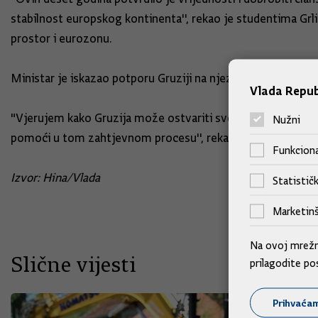
stabilnost europskog kontinenta'', rekao je studentima Grl
prostor i eurozonu.
Ministar je iskazao potporu Gruziji na njezinom putu prem
Vlada Repub
"Vjerujem kako Gruzija može ostvariti svoj strateški cilj p
Nužni
pomoći u tom zahtjevnom procesu'', rekao je Grlić Radman
Funkciona
Izvor: Hina/Vlada
Statističk
Marketinš
Na ovoj mrežno
Slične vijesti
prilagodite po
Prihvaća