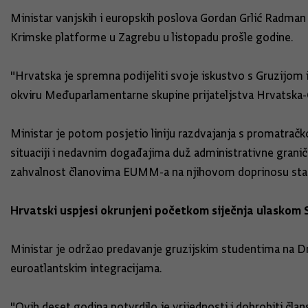
Ministar vanjskih i europskih poslova Gordan Grlić Radman
Krimske platforme u Zagrebu u listopadu prošle godine.
"Hrvatska je spremna podijeliti svoje iskustvo s Gruzijom 
okviru Međuparlamentarne skupine prijateljstva Hrvatska-Gru
Ministar je potom posjetio liniju razdvajanja s promatrač
situaciji i nedavnim događajima duž administrativne granič
zahvalnost članovima EUMM-a na njihovom doprinosu stabilnos
Hrvatski uspjesi okrunjeni početkom siječnja ulaskom 
Ministar je održao predavanje gruzijskim studentima na Drž
euroatlantskim integracijama.
"Ovih deset godina potvrdilo je vrijednosti i dobrobiti čl