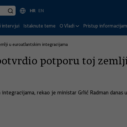
HR
EN
 intervjui
Istaknute teme
O Vladi
Pristup informacija
emlji u euroatlantskim integracijama
otvrdio potporu toj zemlj
ntegracijama, rekao je ministar Grlić Radman danas u G