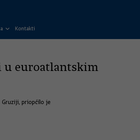
ma
Kontakti
i u euroatlantskim
ruziji, priopćilo je