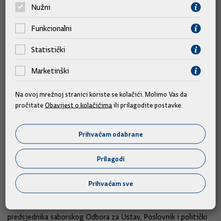
Nužni
prijedlogu predsjednika Republike da se Mirtu Matić izabere za
predsjednicu Vrhovnog suda poručivši kako će HDZ i vladajuća
Funkcionalni
koalicija taj prijedlog i podržati.
Statistički
Istaknuo je i da im je od siječnja stalo da se pravosudne
institucije - Vrhovni sud i Ustavni sud, popune i normalno
Marketinški
funkcioniraju.
Na ovoj mrežnoj stranici koriste se kolačići. Molimo Vas da
pročitate
Obavijest o kolačićima
ili prilagodite postavke.
Podsjetio je da je SDP-od početka siječnja govorio kako je
njihov uvjet da osobe koje će biti predložene za Ustavni sud
budu stručne, da su lišene bilo kakve političke povezanosti te
Prihvaćam odabrane
da su osobe s integritetom.
Prilagodi
S druge strane, HDZ je želio ubrzati cijeli postupak
popunjavanja mjesta triju ustavnih sudaca, što su i postigli.
Prihvaćam sve
Naveo je i da su se u razgovorima između HDZ-ovog
predsjednika saborskog Odbora za Ustav, Poslovnik i politički