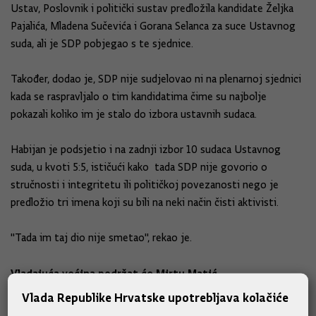
Ustav, Poslovnik i politički sustav predložila kandidate Željka
Pajalića, Mladena Sučevića i Gorana Selanca za suce Ustavnog
suda, ali je SDP pobjegao s te sjednice.
Također, dodao je, SDP nije sudjelovao ni na plenarnoj sjednici
kada se raspravljalo o tim kandidatima čime su najbolje
pokazali koliko im je stalo do izbora ustavnih sudaca.
Habijan je podsjetio i na zadnji izbor 10 sudaca Ustavnog
suda, u kvoti 5:5, ističući kako tada SDP nije govorio o
stručnosti i integritetu ili političkoj povezanosti nego je
predložio tri imena koji su bili na neki način čisti aktivisti.
"Tada im taj dio nije smetao", rekao je.
Vladajuća većina podržat će Mirtu Matić
Vlada Republike Hrvatske upotrebljava kolačiće
Naveo je da se sada na saborskoj sjednici očekuje rasprava o