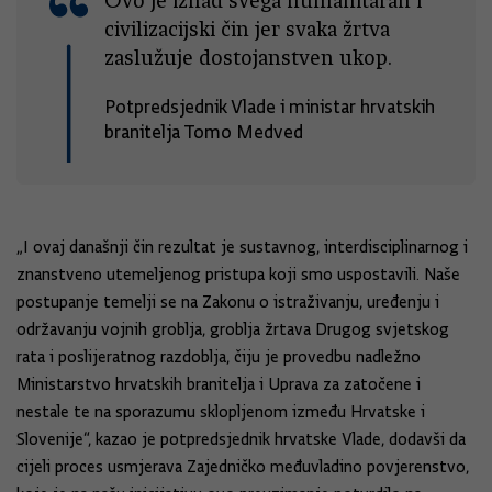
Ovo je iznad svega humanitaran i
civilizacijski čin jer svaka žrtva
zaslužuje dostojanstven ukop.
Potpredsjednik Vlade i ministar hrvatskih
branitelja Tomo Medved
„I ovaj današnji čin rezultat je sustavnog, interdisciplinarnog i
znanstveno utemeljenog pristupa koji smo uspostavili. Naše
postupanje temelji se na Zakonu o istraživanju, uređenju i
održavanju vojnih groblja, groblja žrtava Drugog svjetskog
rata i poslijeratnog razdoblja, čiju je provedbu nadležno
Ministarstvo hrvatskih branitelja i Uprava za zatočene i
nestale te na sporazumu sklopljenom između Hrvatske i
Slovenije“, kazao je potpredsjednik hrvatske Vlade, dodavši da
cijeli proces usmjerava Zajedničko međuvladino povjerenstvo,