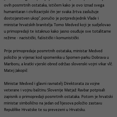
ovih posmrtnih ostataka, ističem kako je ovo iznad svega
humanitaran i civilizacijski čin jer svaka žrtva zaslužuje
dostojanstven ukop“, poručio je potpredsjednik Vlade i
ministar hrvatskih branitelja Tomo Medved koji je sudjelovao
u primopredaji te istaknuo kako jasno osuđuje sve totalitarne
režime - nacistički, fašistički i komunistički.
Prije primopredaje posmrtnih ostataka, ministar Medved
položio je vijenac kod spomenika u Spomen-parku Dobrava u
Mariboru, a kratki vjerski obred održao slovenski vojni vikar vlč.
Matej Jakopič.
Ministar Medved i glavni ravnatelj Direktorata za vojne
veterane i vojnu baštinu Slovenije Matjaž Ravbar potpisali
zapisnik o primopredaji posmrtnih ostataka. Potom je hrvatski
ministar simbolično na jedan od lijesova položio zastavu
Republike Hrvatske te su prevezeni u Hrvatsku.