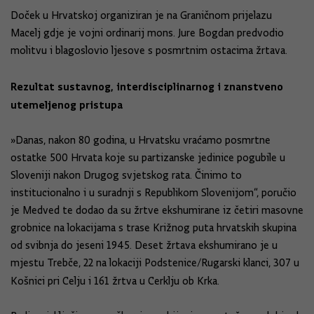
Doček u Hrvatskoj organiziran je na Graničnom prijelazu
Macelj gdje je vojni ordinarij mons. Jure Bogdan predvodio
molitvu i blagoslovio ljesove s posmrtnim ostacima žrtava.
Rezultat sustavnog, interdisciplinarnog i znanstveno
utemeljenog pristupa
»Danas, nakon 80 godina, u Hrvatsku vraćamo posmrtne
ostatke 500 Hrvata koje su partizanske jedinice pogubile u
Sloveniji nakon Drugog svjetskog rata. Činimo to
institucionalno i u suradnji s Republikom Slovenijom“, poručio
je Medved te dodao da su žrtve ekshumirane iz četiri masovne
grobnice na lokacijama s trase Križnog puta hrvatskih skupina
od svibnja do jeseni 1945. Deset žrtava ekshumirano je u
mjestu Trebče, 22 na lokaciji Podstenice/Rugarski klanci, 307 u
Košnici pri Celju i 161 žrtva u Cerklju ob Krka.