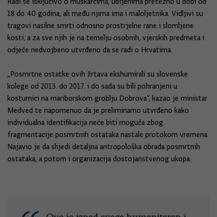
Radi se isključivo o muškarcima, ubijenima pretežno u dobi od
18 do 40 godina, ali među njima ima i maloljetnika. Vidljivi su
tragovi nasilne smrti odnosno prostrjelne rane i slomljene
kosti, a za sve njih je na temelju osobnih, vjerskih predmeta i
odjeće nedvojbeno utvrđeno da se radi o Hrvatima.
„Posmrtne ostatke ovih žrtava ekshumirali su slovenske
kolege od 2013. do 2017. i do sada su bili pohranjeni u
kosturnici na mariborskom groblju Dobrova“, kazao je ministar
Medved te napomenuo da je preliminarno utvrđeno kako
individualna identifikacija neće biti moguća zbog
fragmentacije posmrtnih ostataka nastale protokom vremena.
Najavio je da slijedi detaljna antropološka obrada posmrtnih
ostataka, a potom i organizacija dostojanstvenog ukopa.