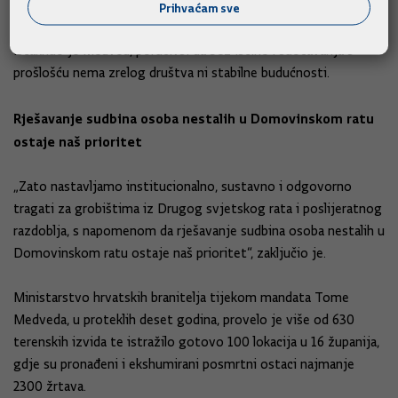
prema onima koji su pogubljeni bez suda i presude, koji su
Prihvaćam sve
desetljećima bili prešućivani i izbrisani iz javnog sjećanja“,
istaknuo je Medved, poručivši da bez istine i suočavanja s
prošlošću nema zrelog društva ni stabilne budućnosti.
Rješavanje sudbina osoba nestalih u Domovinskom ratu
ostaje naš prioritet
„Zato nastavljamo institucionalno, sustavno i odgovorno
tragati za grobištima iz Drugog svjetskog rata i poslijeratnog
razdoblja, s napomenom da rješavanje sudbina osoba nestalih u
Domovinskom ratu ostaje naš prioritet“, zaključio je.
Ministarstvo hrvatskih branitelja tijekom mandata Tome
Medveda, u proteklih deset godina, provelo je više od 630
terenskih izvida te istražilo gotovo 100 lokacija u 16 županija,
gdje su pronađeni i ekshumirani posmrtni ostaci najmanje
2300 žrtava.