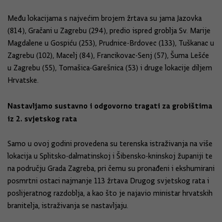
Među lokacijama s najvećim brojem žrtava su jama Jazovka
(814), Gračani u Zagrebu (294), predio ispred groblja Sv. Marije
Magdalene u Gospiću (253), Prudnice-Brdovec (133), Tuškanac u
Zagrebu (102), Macelj (84), Francikovac-Senj (57), Šuma Lešće
u Zagrebu (55), Tomašica-Garešnica (53) i druge lokacije diljem
Hrvatske.
Nastavljamo sustavno i odgovorno tragati za grobištima
iz 2. svjetskog rata
Samo u ovoj godini provedena su terenska istraživanja na više
lokacija u Splitsko-dalmatinskoj i Šibensko-kninskoj županiji te
na području Grada Zagreba, pri čemu su pronađeni i ekshumirani
posmrtni ostaci najmanje 113 žrtava Drugog svjetskog rata i
poslijeratnog razdoblja, a kao što je najavio ministar hrvatskih
branitelja, istraživanja se nastavljaju.