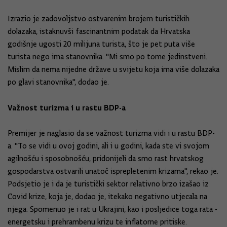
Izrazio je zadovoljstvo ostvarenim brojem turističkih
dolazaka, istaknuvši fascinantnim podatak da Hrvatska
godišnje ugosti 20 milijuna turista, što je pet puta više
turista nego ima stanovnika. "Mi smo po tome jedinstveni.
Mislim da nema nijedne države u svijetu koja ima više dolazaka
po glavi stanovnika", dodao je.
Važnost turizma i u rastu BDP-a
Premijer je naglasio da se važnost turizma vidi i u rastu BDP-
a. "To se vidi u ovoj godini, ali i u godini, kada ste vi svojom
agilnošću i sposobnošću, pridonijeli da smo rast hrvatskog
gospodarstva ostvarili unatoč isprepletenim krizama", rekao je.
Podsjetio je i da je turistički sektor relativno brzo izašao iz
Covid krize, koja je, dodao je, itekako negativno utjecala na
njega. Spomenuo je i rat u Ukrajini, kao i posljedice toga rata -
energetsku i prehrambenu krizu te inflatorne pritiske.