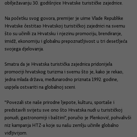
obilježavanju 30. godišnjice Hrvatske turističke zajednice.
Na početku svog govora, premijer je uime Vlade Republike
Hrvatske čestitao Hrvatskoj turističkoj zajednici na svemu
što su učinili za Hrvatsku i njezinu promociju, brendiranje,
imidž, ekonomiju i globalnu prepoznatljivost u tri desetljeća
svojega djelovanja.
Smatra da je Hrvatska turistička zajednica pridonijela
promociji hrvatskog turizma i svemu što je, kako je rekao,
jedna mlada država, međunarodno priznata 1992. godine,
uspjela ostvariti na globalnoj sceni.
"Povezali ste naše prirodne ljepote, kulturu, sportaše i
predstavili svijetu sve ono što Hrvatska nudi u turističkoj
ponudi, gastronomiji i baštini", poručio je Plenković, pohvalivši
niz kampanja HTZ-a koje su našu zemlju učinile globalno
vidljivijom.