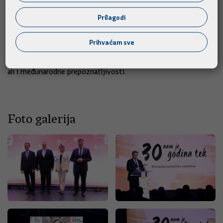
"Uvjeren sam da će ulazak u europodručje i Schengen imati
Prilagodi
pozitivne učinke na hrvatski turizam, koji će zbog toga biti
još i bolji i time pridonijeti hrvatskom gospodarstvu", poručio
Prihvaćam sve
je Plenković, istaknuvši još jednom turistički sektor važnim
akterom napretka Hrvatske i njezinog gospodarskog razvoja,
ali i međunarodne prepoznatljivosti.
Foto galerija