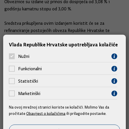
Obveznice su izdane uz prinos do dospijeća od 3,08 % i
godišnju kamatnu stopu od 3,00 %.
Sredstva prikupljena ovim izdanjem koristit će se za
refinanciranje postojećih obveza Republike Hrvatske te
financiranje proračunskih rashoda.
Vlada Republike Hrvatske upotrebljava kolačiće
Riječ je o još jednom uspješnom izlasku Republike Hrvatske na
Nužni
domaće tržište kapitala, koji potvrđuje njezin status
pouzdanog i atraktivnog izdavatelja među ulagateljima.
Funkcionalni
Izvor: MFIN/Vlada
Statistički
Marketinški
Slične vijesti
Na ovoj mrežnoj stranici koriste se kolačići. Molimo Vas da
pročitate
Obavijest o kolačićima
ili prilagodite postavke.