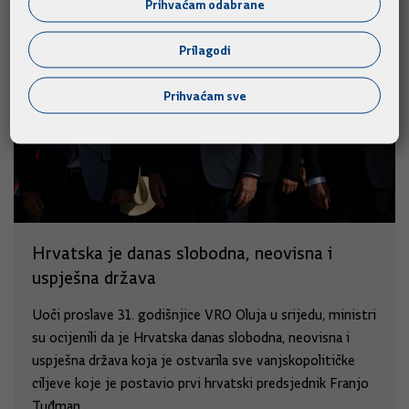
Prihvaćam odabrane
Prilagodi
Prihvaćam sve
Hrvatska je danas slobodna, neovisna i
uspješna država
Uoči proslave 31. godišnjice VRO Oluja u srijedu, ministri
su ocijenili da je Hrvatska danas slobodna, neovisna i
uspješna država koja je ostvarila sve vanjskopolitičke
ciljeve koje je postavio prvi hrvatski predsjednik Franjo
Tuđman.