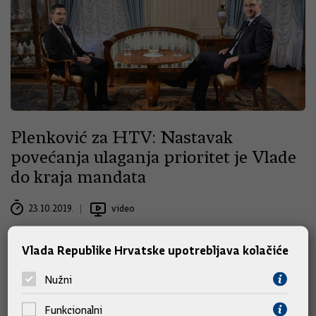
Plenković za HTV: Nastavak
povećanja ulaganja prioritet je Vlade
do kraja mandata
23.10.2019.
video
Vlada Republike Hrvatske upotrebljava kolačiće
Nužni
Funkcionalni