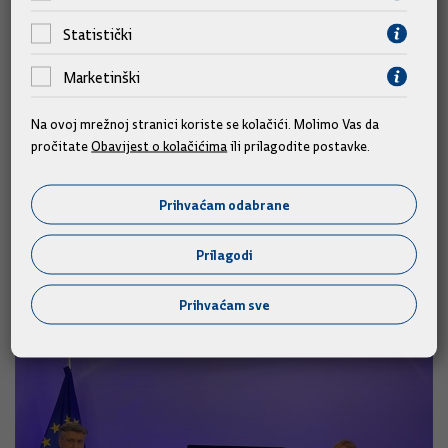
Statistički
Marketinški
Na ovoj mrežnoj stranici koriste se kolačići. Molimo Vas da
pročitate
Obavijest o kolačićima
ili prilagodite postavke.
Plenković u emisiji "Ici L'Europe":
Moj je cilj bio da EPP dobije mjesto
Prihvaćam odabrane
predsjednika Komisije
Prilagodi
20.10.2019.
Prihvaćam sve