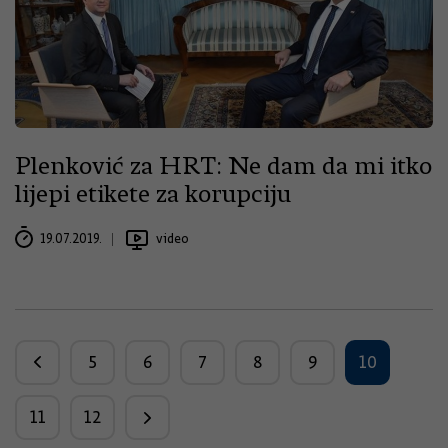
Plenković za HRT: Ne dam da mi itko
lijepi etikete za korupciju
19.07.2019.
video
5
6
7
8
9
10
11
12