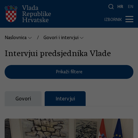
HR
EN
IZBORNIK
Naslovnica
Govori i intervjui
Intervjui predsjednika Vlade
Prikaži filtere
Govori
Intervjui