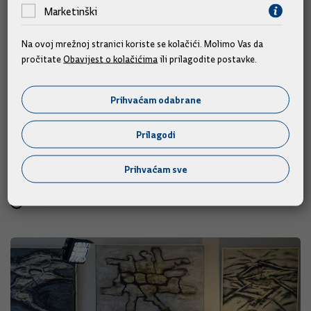
Marketinški
Na ovoj mrežnoj stranici koriste se kolačići. Molimo Vas da
pročitate
Obavijest o kolačićima
ili prilagodite postavke.
Prihvaćam odabrane
Ostvarili smo sva strateška
postignuća, povećali plaće i mirovine,
Prilagodi
uz najveću zaposlenosti i najnižu
nezaposlenost ikad
Prihvaćam sve
19.09.2024.