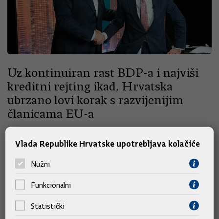
Uz kontinuiran rast BDP-a i najviši
kreditni rejting ikad, Hrvatska
ubrzano lovi korak s razvijenijim
članicama EU-a
23.09.2024.
foto
Vlada Republike Hrvatske upotrebljava kolačiće
Nužni
Funkcionalni
Statistički