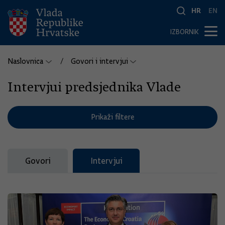
HR
EN
IZBORNIK
Naslovnica
Govori i intervjui
Intervjui predsjednika Vlade
Prikaži filtere
Govori
Intervjui