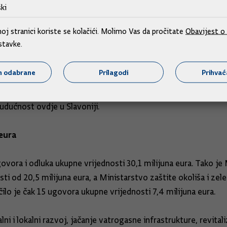
arstva i ribarstva potpisan i Dodatak 3. Razvojnog sporazuma,
ki
j stranici koriste se kolačići. Molimo Vas da pročitate
Obavijest o 
stavke.
ospodarskih i poduzetničkih centara u Osijeku, Našicama, Novo
ja u zdravstveni, kontinentalni i kulturni turizam“, ustvrdio je
m odabrane
Prilagodi
Prihva
čnog razvoja Slavonije, Baranje i Srijema koja donosi radna 
budućnost ovdje u Slavoniji.
 eura
govora i odluka ukupne vrijednosti 30,1 milijuna eura. Tako j
i od 20,5 milijuna eura, a Ministarstvo zaštite okoliša i zelen
čilo je čak 15 ugovora ukupne vrijednosti 7,4 milijuna eura.
i i lokalni razvoj, jačanje vatrogasne infrastrukture, revitali