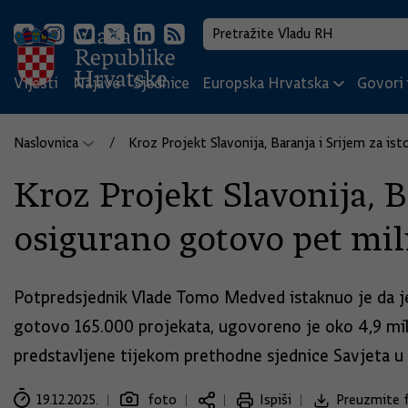
Vijesti
Najave
Sjednice
Europska Hrvatska
Govori i
Naslovnica
Kroz Projekt Slavonija, Baranja i Srijem za is
Kroz Projekt Slavonija, B
osigurano gotovo pet mil
Potpredsjednik Vlade Tomo Medved istaknuo je da je 
gotovo 165.000 projekata, ugovoreno je oko 4,9 milija
predstavljene tijekom prethodne sjednice Savjeta u S
19.12.2025.
foto
Ispiši
Preuzmite f