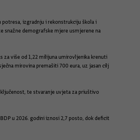
 potresa, izgradnju i rekonstrukciju škola i
st te snažne demografske mjere usmjerene na
s za više od 1,22 milijuna umirovljenika krenuti
ječna mirovina premašiti 700 eura, uz jasan cilj
uključenost, te stvaranje uvjeta za priuštivo
BDP u 2026. godini iznosi 2,7 posto, dok deficit