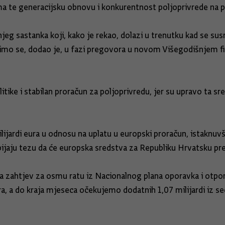
 te generacijsku obnovu i konkurentnost poljoprivrede na pod
eg sastanka koji, kako je rekao, dolazi u trenutku kad se susr
imo se, dodao je, u fazi pregovora u novom Višegodišnjem f
tike i stabilan proračun za poljoprivredu, jer su upravo ta sr
lijardi eura u odnosu na uplatu u europski proračun, istaknuvš
jaju tezu da će europska sredstva za Republiku Hrvatsku pre
ila zahtjev za osmu ratu iz Nacionalnog plana oporavka i otpor
ra, a do kraja mjeseca očekujemo dodatnih 1,07 milijardi iz s