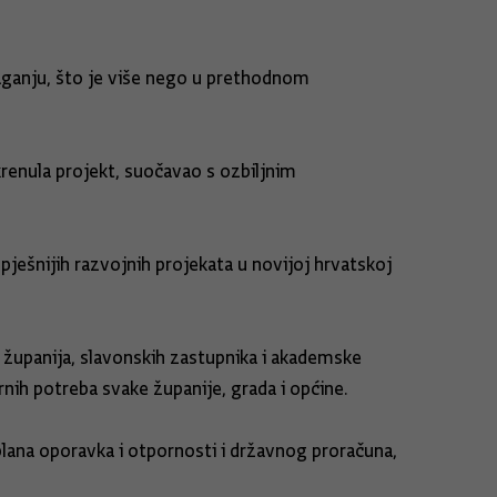
laganju, što je više nego u prethodnom
krenula projekt, suočavao s ozbiljnim
ešnijih razvojnih projekata u novijoj hrvatskoj
h županija, slavonskih zastupnika i akademske
rnih potreba svake županije, grada i općine.
plana oporavka i otpornosti i državnog proračuna,