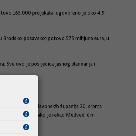
 gotovo 165.000 projekata, ugovoreno je oko 4,9
, u Brodsko-posavskoj gotovo 575 milijuna eura, u
. Sve ovo je posljedica jasnog planiranja i
 inicijativu pet slavonskih županija 20. srpnja
 eura, a što ga, kako je rekao Medved, čini