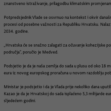
znanstveno istraživanje, prilagodbu klimatskim promjenama
Potpredsjednik Vlade se osvrnuo na kontekst i okvir današnj
procesi od posebne važnosti za Republiku Hrvatsku. Nalaz
2034. godine.
„Hrvatska će se snažno zalagati za očuvanje kohezijske poli
područja“, poručio je Medved.
Podsjetio je da je naša zemlja do sada u plusu od oko 18 mi
eura iz novog europskog proračuna u novom razdoblju pobi
Ministar je podsjetio i da je Vlada prije nekoliko dana uput
Kazao je da je Hrvatskoj do sada isplaćeno 5,3 milijarde eu
sljedećem godini.