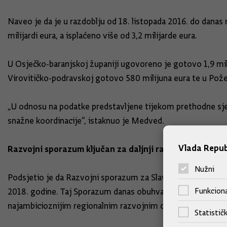
Naveo je da je u razdoblju od 18. listopada 2016. do dana
milijardi eura, a isplaćeno više od 3,2 milijarde eura.
U Osječko-baranjskoj županiji ugovoreno je gotovo 1,9 mili
Virovitičko-podravskoj gotovo 580 milijuna eura te u Pože
„U odnosu na podatke predstavljene tijekom prethodne sjedni
snažne koordinacije“, istaknuo je Medved.
Vlada Repub
Razvojni sporazum ključan za daljnji razvitak Slavonije
Nužni
Podsjetio je da Razvojni sporazum za Slavoniju, Baranju i Sr
Funkciona
2018. godine. Taj Sporazum danas obuhvaća ukupno 67 strateš
najambicioznijim regionalnim razvojnim okvirom u Republi
Statističk