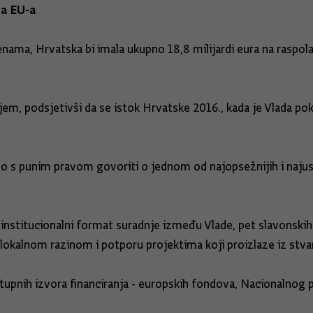
na EU-a
enama, Hrvatska bi imala ukupno 18,8 milijardi eura na raspo
ijem, podsjetivši da se istok Hrvatske 2016., kada je Vlada po
 s punim pravom govoriti o jednom od najopsežnijih i najuspj
i institucionalni format suradnje između Vlade, pet slavonski
s lokalnom razinom i potporu projektima koji proizlaze iz stva
tupnih izvora financiranja - europskih fondova, Nacionalnog 