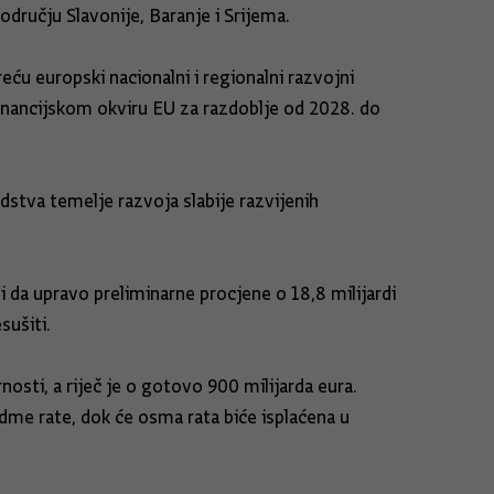
ručju Slavonije, Baranje i Srijema.
eću europski nacionalni i regionalni razvojni
inancijskom okviru EU za razdoblje od 2028. do
edstva temelje razvoja slabije razvijenih
i da upravo preliminarne procjene o 18,8 milijardi
sušiti.
nosti, a riječ je o gotovo 900 milijarda eura.
edme rate, dok će osma rata biće isplaćena u