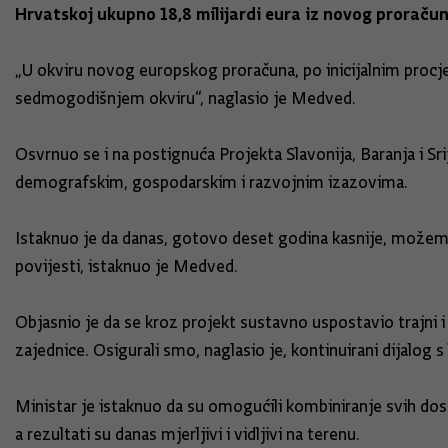
Hrvatskoj ukupno 18,8 milijardi eura iz novog proraču
„U okviru novog europskog proračuna, po inicijalnim procj
sedmogodišnjem okviru“, naglasio je Medved.
Osvrnuo se i na postignuća Projekta Slavonija, Baranja i Sr
demografskim, gospodarskim i razvojnim izazovima.
Istaknuo je da danas, gotovo deset godina kasnije, možemo
povijesti, istaknuo je Medved.
Objasnio je da se kroz projekt sustavno uspostavio trajni 
zajednice. Osigurali smo, naglasio je, kontinuirani dijalog 
Ministar je istaknuo da su omogućili kombiniranje svih dos
a rezultati su danas mjerljivi i vidljivi na terenu.