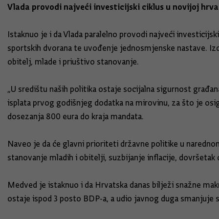
Vlada provodi najveći investicijski ciklus u novijoj hrva
Istaknuo je i da Vlada paralelno provodi najveći investicijsk
sportskih dvorana te uvođenje jednosmjenske nastave. Izd
obitelj, mlade i priuštivo stanovanje.
„U središtu naših politika ostaje socijalna sigurnost građan
isplata prvog godišnjeg dodatka na mirovinu, za što je osig
dosezanja 800 eura do kraja mandata.
Naveo je da će glavni prioriteti državne politike u narednom
stanovanje mladih i obitelji, suzbijanje inflacije, dovršetak 
Medved je istaknuo i da Hrvatska danas bilježi snažne makr
ostaje ispod 3 posto BDP-a, a udio javnog duga smanjuje 