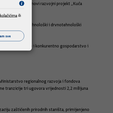
 kojim se dodaje novi razvojni projekt „Kuća
kolačićima
ili
j Gradiški, agrotehnološki i drvnotehnološki
 ministar.
ćam sve
mjesta, veće plaće i konkurentno gospodarstvo i
e Ministarstvo regionalnog razvoja i fondova
e tranzicije tri ugovora vrijednosti 2,2 milijuna
zaciju zaštićenih prirodnih staništa, primijenjeno