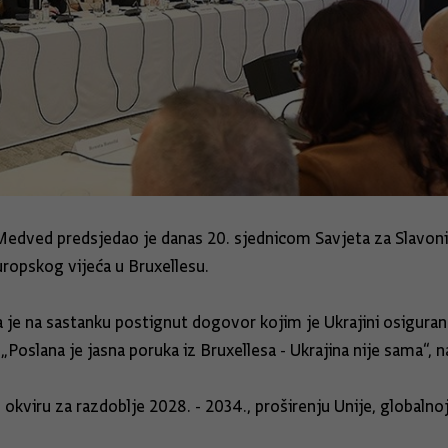
Medved predsjedao je danas 20. sjednicom Savjeta za Slavonij
uropskog vijeća u Bruxellesu.
 je na sastanku postignut dogovor kojim je Ukrajini osigurano
„Poslana je jasna poruka iz Bruxellesa - Ukrajina nije sama“, na
okviru za razdoblje 2028. - 2034., proširenju Unije, globalnoj