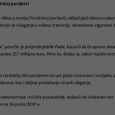
tskoj povijesti
i ciklus u novijoj hrvatskoj povijesti, uključujući obnovu nakon
vojio je i ulaganje u zelenu tranziciju, obrambenu sigurno
a“, poručio je potpredsjednik Vlade, kazavši da će upravo dana
urano 217 milijuna eura, čime će, dodao je, nakon isplate pros
 razdoblju biti usmjereni na rast plaća i mirovina i socijalnu 
obnove, kao i daljnje privlačenje stranih ulaganja.
oekonomske i tržište pokazatelje, dodavši da očekivani rast 
se na 56 posto BDP-a.