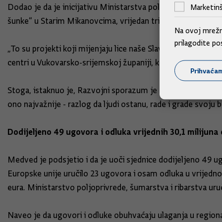
Dodao je da je inicijativu Ministarstva poljoprivrede, šum
Marketinš
šunke“ u Starim Mikanovcima, vrijedan tri milijuna eura.
Na ovoj mrežno
prilagodite po
„To su projekti koji mijenjaju lice naše Slavonije, poput g
centri u Vukovarsko-srijemskoj županiji, kao i snažna ulagan
Prihvaća
Stoga, istaknuo je, Razvojni sporazum je strategija dugoro
ono najvažnije - razlog da ljudi ostanu, rade i grade svoju 
Dodijeljeno 49 ugovora i odluka vrijednih 30,1 milijuna
Medved je podsjetio i da je uoči sjednice dodijeljeno 49 u
Europske unije uručilo 23 ugovora i osam odluka u vrijednost
eura. Ministarstvo poljoprivrede, šumarstva i ribarstva uru
Naveo je da ugovori i odluke obuhvaćaju ulaganja u regionaln