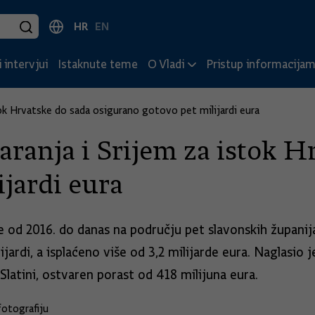
HR
EN
 intervjui
Istaknute teme
O Vladi
Pristup informacija
tok Hrvatske do sada osigurano gotovo pet milijardi eura
aranja i Srijem za istok H
ijardi eura
od 2016. do danas na području pet slavonskih županija
rdi, a isplaćeno više od 3,2 milijarde eura. Naglasio j
latini, ostvaren porast od 418 milijuna eura.
otografiju