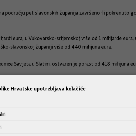
s na području pet slavonskih županija završeno ili pokrenuto
jardi eura, u Vukovarsko-srijemskoj više od 1 milijarde eura
ško-slavonskoj županiji više od 440 milijuna eura.
ce Savjeta u Slatini, ostvaren je porast od 418 milijuna eura
like Hrvatske upotrebljava kolačiće
, Baranje i Srijema
ijem jedan je od ključnih alata ovog projekta, a potpisan je na
lni
kih razvojnih projekata indikativne vrijednosti 1,6 milijardi
ci Hrvatskoj.
i