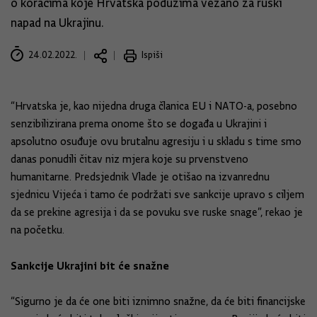
o koracima koje Hrvatska poduzima vezano za ruski
napad na Ukrajinu.
24.02.2022.
Ispiši
“Hrvatska je, kao nijedna druga članica EU i NATO-a, posebno
senzibilizirana prema onome što se događa u Ukrajini i
apsolutno osuđuje ovu brutalnu agresiju i u skladu s time smo
danas ponudili čitav niz mjera koje su prvenstveno
humanitarne. Predsjednik Vlade je otišao na izvanrednu
sjednicu Vijeća i tamo će podržati sve sankcije upravo s ciljem
da se prekine agresija i da se povuku sve ruske snage”, rekao je
na početku.
Sankcije Ukrajini bit će snažne
“Sigurno je da će one biti iznimno snažne, da će biti financijske