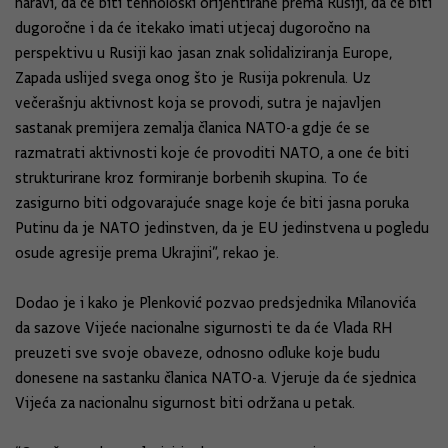
naravi, da će biti tehnološki orijentirane prema Rusiji, da će biti
dugoročne i da će itekako imati utjecaj dugoročno na
perspektivu u Rusiji kao jasan znak solidaliziranja Europe,
Zapada uslijed svega onog što je Rusija pokrenula. Uz
večerašnju aktivnost koja se provodi, sutra je najavljen
sastanak premijera zemalja članica NATO-a gdje će se
razmatrati aktivnosti koje će provoditi NATO, a one će biti
strukturirane kroz formiranje borbenih skupina. To će
zasigurno biti odgovarajuće snage koje će biti jasna poruka
Putinu da je NATO jedinstven, da je EU jedinstvena u pogledu
osude agresije prema Ukrajini”, rekao je.
Dodao je i kako je Plenković pozvao predsjednika Milanovića
da sazove Vijeće nacionalne sigurnosti te da će Vlada RH
preuzeti sve svoje obaveze, odnosno odluke koje budu
donesene na sastanku članica NATO-a. Vjeruje da će sjednica
Vijeća za nacionalnu sigurnost biti održana u petak.