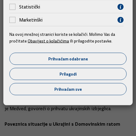
Statistički
Hrvatska će pružiti sigurno utočište izbjeglicama
Marketinški
Dodao je i kako očekuje da će velika većina zastupnika dati
potporu deklaraciji koja je usmjerena ka osudi agresije Rusije
Na ovoj mrežnoj stranici koriste se kolačići. Molimo Vas da
prema Ukrajini. “Na nama svima je da ti svoj glas za mir, za
pročitate
Obavijest o kolačićima
ili prilagodite postavke.
zaustavljanje agresije i stvaranje pretpostavke za mirno
rješavanje krize”, veli.
Prihvaćam odabrane
“Ono što je bitno, a mi imamo veliko iskustvo, nažalost iz
Prilagodi
Domovinskog rata, mi smo u jednom trenutku imali 650.000
izbjeglica iz BiH i Hrvatske. Što se tiče samog broja ljudi koji
Prihvaćam sve
će izbjeći, nećemo kalkulirati, ali sigurno je da će RH pružiti
sigurno utočište onima koji izbjegnu ili budu protjerani”, rekao
je Medved, govoreći o prihvatu ukrajinskih izbjeglica.
Poveznica situacije u Ukrajini s Domovinskim ratom