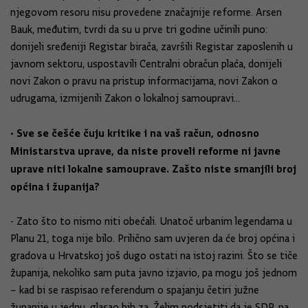
njegovom resoru nisu provedene značajnije reforme. Arsen
Bauk, međutim, tvrdi da su u prve tri godine učinili puno:
donijeli sređeniji Registar birača, završili Registar zaposlenih u
javnom sektoru, uspostavili Centralni obračun plaća, donijeli
novi Zakon o pravu na pristup informacijama, novi Zakon o
udrugama, izmijenili Zakon o lokalnoj samoupravi...
• Sve se češće čuju kritike i na vaš račun, odnosno
Ministarstva uprave, da niste proveli reforme ni javne
uprave niti lokalne samouprave. Zašto niste smanjili broj
općina i županija?
- Zato što to nismo niti obećali. Unatoč urbanim legendama u
Planu 21, toga nije bilo. Prilično sam uvjeren da će broj općina i
gradova u Hrvatskoj još dugo ostati na istoj razini. Što se tiče
županija, nekoliko sam puta javno izjavio, pa mogu još jednom
– kad bi se raspisao referendum o spajanju četiri južne
županije u jednu, glasao bih za. Želim podsjetiti da je SDP, na