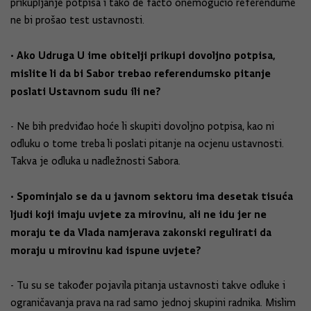
prikupljanje potpisa i tako de facto onemogućio referendume
ne bi prošao test ustavnosti.
• Ako Udruga U ime obitelji prikupi dovoljno potpisa,
mislite li da bi Sabor trebao referendumsko pitanje
poslati Ustavnom sudu ili ne?
- Ne bih predviđao hoće li skupiti dovoljno potpisa, kao ni
odluku o tome treba li poslati pitanje na ocjenu ustavnosti.
Takva je odluka u nadležnosti Sabora.
• Spominjalo se da u javnom sektoru ima desetak tisuća
ljudi koji imaju uvjete za mirovinu, ali ne idu jer ne
moraju te da Vlada namjerava zakonski regulirati da
moraju u mirovinu kad ispune uvjete?
- Tu su se također pojavila pitanja ustavnosti takve odluke i
ograničavanja prava na rad samo jednoj skupini radnika. Mislim