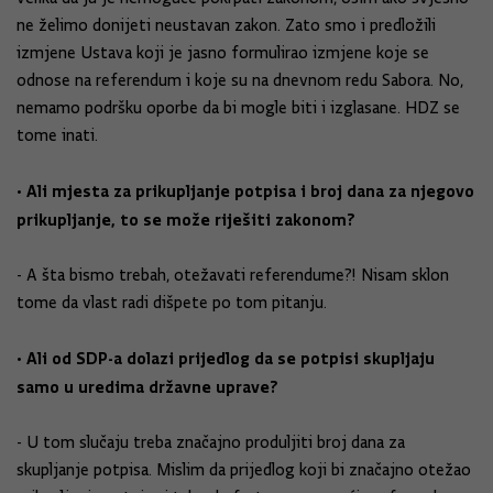
ne želimo donijeti neustavan zakon. Zato smo i predložili
izmjene Ustava koji je jasno formulirao izmjene koje se
odnose na referendum i koje su na dnevnom redu Sabora. No,
nemamo podršku oporbe da bi mogle biti i izglasane. HDZ se
tome inati.
• Ali mjesta za prikupljanje potpisa i broj dana za njegovo
prikupljanje, to se može riješiti zakonom?
- A šta bismo trebah, otežavati referendume?! Nisam sklon
tome da vlast radi dišpete po tom pitanju.
• Ali od SDP-a dolazi prijedlog da se potpisi skupljaju
samo u uredima državne uprave?
- U tom slučaju treba značajno produljiti broj dana za
skupljanje potpisa. Mislim da prijedlog koji bi značajno otežao