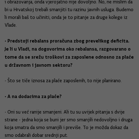
i obrazovanja, onda vjerojatno nije dovoljno. No, ne mislim da
bi u Hrvatskoj trebali smanjiti tu razinu javnih usluga. Budemo
li morali baš to učiniti, onda je to pitanje za druge kolege iz
Vlade.
• Predstoji rebalans proračuna zbog prevelikog deficita.
Je li u Vladi, na dogovorima oko rebalansa, razgovarano o
tome da se srežu troškovi za zaposlene odnosno za plaće
u državnom i javnom sektoru?
- Što se tiče iznosa za plaće zaposlenih, to nije planirano.
• A na dodacima za plaće?
- Oni su već ranije smanjeni. Ali tu su uvijek pitanja s dvije
strane - jedna koja se buni jer smo smanjili nedovoljno i druga
koja smatra da smo smanjili i previše. To je možda dokaz da
smo odabrali dobar srednji put.