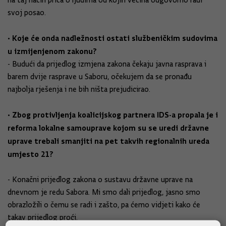
na taj način priča o ljudima od kojih većina odgovorno radi
svoj posao.
• Koje će onda nadležnosti ostati službeničkim sudovima
u izmijenjenom zakonu?
- Budući da prijedlog izmjena zakona čekaju javna rasprava i
barem dvije rasprave u Saboru, očekujem da se pronađu
najbolja rješenja i ne bih ništa prejudicirao.
• Zbog protivljenja koalicijskog partnera IDS-a propala je i
reforma lokalne samouprave kojom su se uredi državne
uprave trebali smanjiti na pet takvih regionalnih ureda
umjesto 21?
- Konačni prijedlog zakona o sustavu državne uprave na
dnevnom je redu Sabora. Mi smo dali prijedlog, jasno smo
obrazložili o čemu se radi i zašto, pa ćemo vidjeti kako će
takav prijedlog proći.