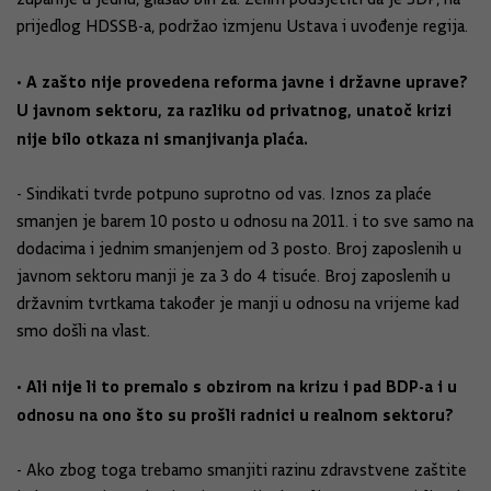
prijedlog HDSSB-a, podržao izmjenu Ustava i uvođenje regija.
• A zašto nije provedena reforma javne i državne uprave?
U javnom sektoru, za razliku od privatnog, unatoč krizi
nije bilo otkaza ni smanjivanja plaća.
- Sindikati tvrde potpuno suprotno od vas. Iznos za plaće
smanjen je barem 10 posto u odnosu na 2011. i to sve samo na
dodacima i jednim smanjenjem od 3 posto. Broj zaposlenih u
javnom sektoru manji je za 3 do 4 tisuće. Broj zaposlenih u
državnim tvrtkama također je manji u odnosu na vrijeme kad
smo došli na vlast.
• Ali nije li to premalo s obzirom na krizu i pad BDP-a i u
odnosu na ono što su prošli radnici u realnom sektoru?
- Ako zbog toga trebamo smanjiti razinu zdravstvene zaštite