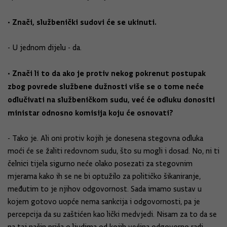
• Znači, službenički sudovi će se ukinuti.
- U jednom dijelu - da.
• Znači li to da ako je protiv nekog pokrenut postupak
zbog povrede službene dužnosti više se o tome neće
odlučivati na službeničkom sudu, već će odluku donositi
ministar odnosno komisija koju će osnovati?
- Tako je. Ali oni protiv kojih je donesena stegovna odluka
moći će se žaliti redovnom sudu, što su mogli i dosad. No, ni ti
čelnici tijela sigurno neće olako posezati za stegovnim
mjerama kako ih se ne bi optužilo za političko šikaniranje,
međutim to je njihov odgovornost. Sada imamo sustav u
kojem gotovo uopće nema sankcija i odgovornosti, pa je
percepcija da su zaštićen kao lički medvjedi. Nisam za to da se