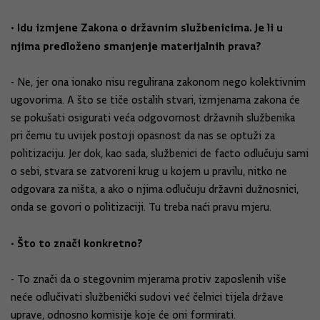
• Idu izmjene Zakona o državnim službenicima. Je li u
njima predloženo smanjenje materijalnih prava?
- Ne, jer ona ionako nisu regulirana zakonom nego kolektivnim
ugovorima. A što se tiče ostalih stvari, izmjenama zakona će
se pokušati osigurati veća odgovornost državnih službenika
pri čemu tu uvijek postoji opasnost da nas se optuži za
politizaciju. Jer dok, kao sada, službenici de facto odlučuju sami
o sebi, stvara se zatvoreni krug u kojem u pravilu, nitko ne
odgovara za ništa, a ako o njima odlučuju državni dužnosnici,
onda se govori o politizaciji. Tu treba naći pravu mjeru.
• Što to znači konkretno?
- To znači da o stegovnim mjerama protiv zaposlenih više
neće odlučivati službenički sudovi već čelnici tijela države
uprave, odnosno komisije koje će oni formirati.