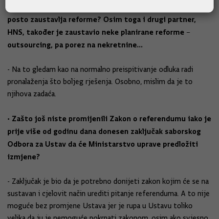
• Ali, nije li frustrirajuće da partner koji je ispod dva
posto zaustavlja reforme? Osim toga i drugi partner,
HNS, također je zaustavio neke planirane reforme –
outsourcing, pa porez na nekretnine...
- Na to gledam kao na normalno preispitivanje odluka radi
pronalaženja što boljeg rješenja. Osobno, mislim da je to
njihova zadaća.
• Zašto još niste promijenili Zakon o referendumu iako je
prije više od godinu dana donesen zaključak saborskog
Odbora za Ustav da će Ministarstvo uprave predložiti
izmjene?
- Zaključak je bio da je potrebno donijeti zakon kojim će se na
sustavan i cjelovit način urediti pitanje referenduma. A to nije
moguće bez promjene Ustava jer je rupa u Ustavu toliko
velika da ju je nemoguće pokrpati zakonom, osim ako svjesno