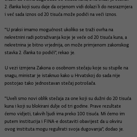
2. članka koji sucu daje da ocjenom vidi dolazi li do nesrazmjera
i već sada iznos od 20 tisuća može podići na veći iznos.
"U praksi imamo mogućnost ukoliko se traži ovrha na
nekretnini radi potraživanja koje je veće od 20 tisuća kuna, a
nekretnina je bitno vrjednija, on može primjenom zakonskog
stavka 2. članka to podići", rekao je.
U vezi izmjena Zakona o osobnom stečaju koje su stupile na
snagu, ministar je istaknuo kako u Hrvatskoj do sada nije
postojao tako jednostavan stečaj potrošača.
"Uveli smo novi oblik stečaja za one koji su dužni do 20 tisuća
kuna i koji su blokirani dulje od tri godine. Prave rezultate
ćemo vidjeti, takvih ljudi ima preko 100 tisuća. Mi ćemo im
putem institucija i FINA-e dostaviti obavijest da u okviru
ovog instituta mogu regulirati svoja dugovanja", dodao je.