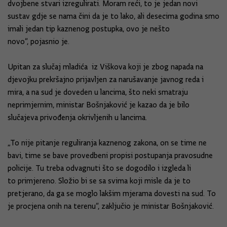
dvojbene stvari izregulirati. Moram reći, to je jedan novi
sustav gdje se nama čini da je to lako, ali desecima godina smo
imali jedan tip kaznenog postupka, ovo je nešto
novo“, pojasnio je.
Upitan za slučaj mladića iz Viškova koji je zbog napada na
djevojku prekršajno prijavljen za narušavanje javnog reda i
mira, a na sud je doveden u lancima, što neki smatraju
neprimjernim, ministar Bošnjaković je kazao da je bilo
slučajeva privođenja okrivljenih u lancima.
„To nije pitanje reguliranja kaznenog zakona, on se time ne
bavi, time se bave provedbeni propisi postupanja pravosudne
policije. Tu treba odvagnuti što se dogodilo i izgleda li
to primjereno. Složio bi se sa svima koji misle da je to
pretjerano, da ga se moglo lakšim mjerama dovesti na sud. To
je procjena onih na terenu“, zaključio je ministar Bošnjaković.