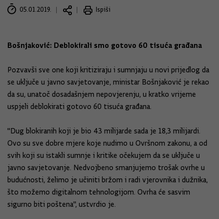
05.01.2019.
Ispiši
Bošnjaković: Deblokirali smo gotovo 60 tisuća građana
Pozvavši sve one koji kritiziraju i sumnjaju u novi prijedlog da
se uključe u javno savjetovanje, ministar Bošnjaković je rekao
da su, unatoč dosadašnjem nepovjerenju, u kratko vrijeme
uspjeli deblokirati gotovo 60 tisuća građana.
"Dug blokiranih koji je bio 43 milijarde sada je 18,3 milijardi.
Ovo su sve dobre mjere koje nudimo u Ovršnom zakonu, a od
svih koji su istakli sumnje i kritike očekujem da se uključe u
javno savjetovanje. Nedvojbeno smanjujemo trošak ovrhe u
budućnosti, želimo je učiniti bržom i radi vjerovnika i dužnika,
što možemo digitalnom tehnologijom. Ovrha će sasvim
sigurno biti poštena", ustvrdio je.