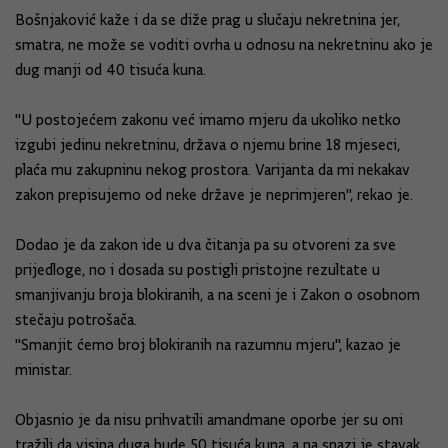
Bošnjaković kaže i da se diže prag u slučaju nekretnina jer,
smatra, ne može se voditi ovrha u odnosu na nekretninu ako je
dug manji od 40 tisuća kuna.
"U postojećem zakonu već imamo mjeru da ukoliko netko
izgubi jedinu nekretninu, država o njemu brine 18 mjeseci,
plaća mu zakupninu nekog prostora. Varijanta da mi nekakav
zakon prepisujemo od neke države je neprimjeren", rekao je.
Dodao je da zakon ide u dva čitanja pa su otvoreni za sve
prijedloge, no i dosada su postigli pristojne rezultate u
smanjivanju broja blokiranih, a na sceni je i Zakon o osobnom
stečaju potrošača.
"Smanjit ćemo broj blokiranih na razumnu mjeru", kazao je
ministar.
Objasnio je da nisu prihvatili amandmane oporbe jer su oni
tražili da visina duga bude 50 tisuća kuna, a na snazi je stavak