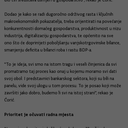
dio tih sredstava usmjeri u gospodarstvo", rekao je Ćorić.
Dodao je kako se radi dugoročno održivog rasta i ključnih
makroekonomskih pokazatelja, treba orijentirati na povećanje
konkurentnosti domaćeg gospodarstva, produktivnost u nizu
industrija, digitalizaciju gospodarstva, te općenito na sve
ono što će doprinijeti poboljšanju vanjskotrgovinske bilance,
smanjenju deficita u bilanci roba i rastu BDP-a.
"To je ideja, svi smo na istom tragu i veseli činjenica da svi
promatramo taj proces kao onaj u kojemu moramo svi dati
svoj obol. I predstavnici bankarskog sektora, koji su bili na
panelu, vide svoj ulogu u tom procesu. To je posao koji može
završiti jako dobro, budemo li svi na istoj strani", rekao je
Ćorić.
Prioritet je očuvati radna mjesta