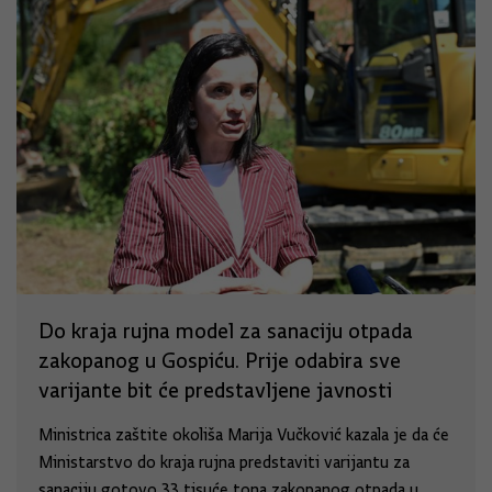
Do kraja rujna model za sanaciju otpada
zakopanog u Gospiću. Prije odabira sve
varijante bit će predstavljene javnosti
Ministrica zaštite okoliša Marija Vučković kazala je da će
Ministarstvo do kraja rujna predstaviti varijantu za
sanaciju gotovo 33 tisuće tona zakopanog otpada u