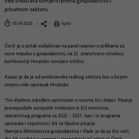
više sredstava usmjeriti prema gospodarstvu i
privatnom sektoru.
05.09.2020.
Ispiši
Ćorić je u petak sudjelovao na panel raspravi o prilikama za
nove impulse u gospodarstvu, na 23. znanstveno-stručnoj
konferenciji Hrvatsko novčano tržište.
Kazao je da je od predstavnika realnog sektora čuo u kojem
smjeru vide oporavak Hrvatske.
"Svi dijelimo određeni optimizam o onome što dolazi. Pitanje
preraspodjele europskih sredstava iz EU omotnica,
operativnog programa za 2021. - 2027., kao i iz programa
oporavka i otpornosti, bit će ključno pitanje.
Namjera Ministarstva gospodarstva i Vlade je da se što veći