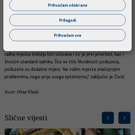
namirene za 2020. godinu.
Prihvaćam odabrane
"Što se tiče naših programa, očuvanja radnih mjesta i
Prilagodi
osiguranja likvidnosti za gospodarstvo, i jedna i druga linija će
financijski biti namirene, dijelom iz EU sredstava, što ne ulazi u
Prihvaćam sve
novu perspektivu, a dijelom iz proračuna i ne mislim da će tu
doći do značajnijih problema. Ovisno o okolnostima krize,
radna mjesta trebaju biti očuvana i to je prvi prioritet, kao i
životni standard radnika. Što se tiče likvidnosti poduzeća,
poduzete su dodatne mjere. Ne vidim mjesta značajnijim
problemima, nego prije svega optimizmu," zaključio je Ćorić.
Izvor: Hina/Vlada
Slične vijesti