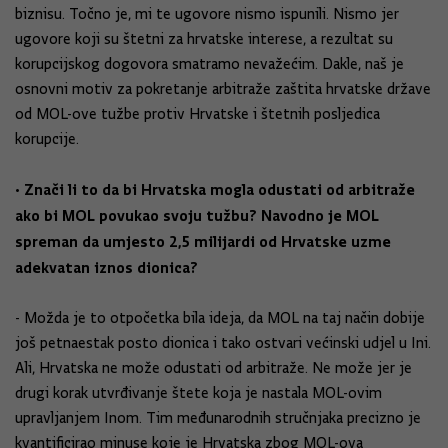
biznisu. Točno je, mi te ugovore nismo ispunili. Nismo jer
ugovore koji su štetni za hrvatske interese, a rezultat su
korupcijskog dogovora smatramo nevažećim. Dakle, naš je
osnovni motiv za pokretanje arbitraže zaštita hrvatske države
od MOL-ove tužbe protiv Hrvatske i štetnih posljedica
korupcije.
• Znači li to da bi Hrvatska mogla odustati od arbitraže
ako bi MOL povukao svoju tužbu? Navodno je MOL
spreman da umjesto 2,5 milijardi od Hrvatske uzme
adekvatan iznos dionica?
- Možda je to otpočetka bila ideja, da MOL na taj način dobije
još petnaestak posto dionica i tako ostvari većinski udjel u Ini.
Ali, Hrvatska ne može odustati od arbitraže. Ne može jer je
drugi korak utvrđivanje štete koja je nastala MOL-ovim
upravljanjem Inom. Tim međunarodnih stručnjaka precizno je
kvantificirao minuse koje je Hrvatska zbog MOL-ova