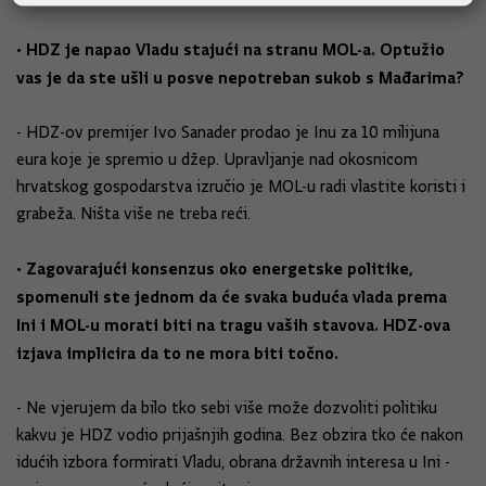
• HDZ je napao Vladu stajući na stranu MOL-a. Optužio
vas je da ste ušli u posve nepotreban sukob s Mađarima?
- HDZ-ov premijer Ivo Sanader prodao je Inu za 10 milijuna
eura koje je spremio u džep. Upravljanje nad okosnicom
hrvatskog gospodarstva izručio je MOL-u radi vlastite koristi i
grabeža. Ništa više ne treba reći.
• Zagovarajući konsenzus oko energetske politike,
spomenuli ste jednom da će svaka buduća vlada prema
Ini i MOL-u morati biti na tragu vaših stavova. HDZ-ova
izjava implicira da to ne mora biti točno.
- Ne vjerujem da bilo tko sebi više može dozvoliti politiku
kakvu je HDZ vodio prijašnjih godina. Bez obzira tko će nakon
idućih izbora formirati Vladu, obrana državnih interesa u Ini -