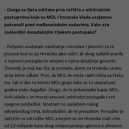
• Ovoga su ljeta održana prva ročišta u arbitražnim
postupcima koje su MOL i hrvatska Vlada uzajamno
pokrenuli pred međunarodnim sudovima. Kako ste
zadovoljni dosadašnjim tijekom postupaka?
- Potpuno uvažavam zanimanje i novinara i javnosti za te
procese koji su za Hrvatsku jako važni, ali zbog sudskih pravila
o tajnosti postupka ne smijem o njima detaljnije govoriti.
Ženevski je sud, kao što je poznato, donio za hrvatsku stranu
dvije bitne odluke. Prvo, da MOL ne može raditi ništa na štetu
Ine, čak ni ako to koristi MOL-grupi, kako se to unazad pet
godina znalo događati. Drugo, da će potencijalni kupac MOL-
ovih udjela u Ini morati preuzeti arbitražni postupale i sve
njegove posljedice. Smatram to uspjehom našeg
odvjetničkog tima, dobrodošlim, ali ne presudnim. Presudno je
zaštititi se od tužbe MOL-a kojom se od Hrvatske traži više
od 2,5 milijarde kuna zbog neispunjavanja ugovora o plinskom