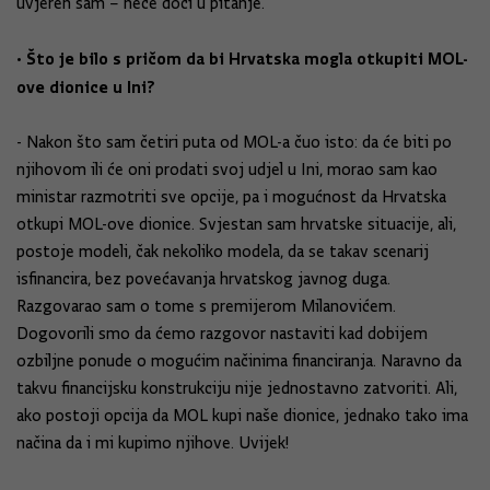
uvjeren sam – neće doći u pitanje.
• Što je bilo s pričom da bi Hrvatska mogla otkupiti MOL-
ove dionice u Ini?
- Nakon što sam četiri puta od MOL-a čuo isto: da će biti po
njihovom ili će oni prodati svoj udjel u Ini, morao sam kao
ministar razmotriti sve opcije, pa i mogućnost da Hrvatska
otkupi MOL-ove dionice. Svjestan sam hrvatske situacije, ali,
postoje modeli, čak nekoliko modela, da se takav scenarij
isfinancira, bez povećavanja hrvatskog javnog duga.
Razgovarao sam o tome s premijerom Milanovićem.
Dogovorili smo da ćemo razgovor nastaviti kad dobijem
ozbiljne ponude o mogućim načinima financiranja. Naravno da
takvu financijsku konstrukciju nije jednostavno zatvoriti. Ali,
ako postoji opcija da MOL kupi naše dionice, jednako tako ima
načina da i mi kupimo njihove. Uvijek!