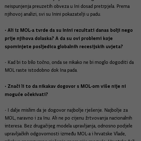
neispunjenja preuzetih obveza u Ini dosad pretrpjela. Prema
njihovoj analizi, svi su Inini pokazatelji u padu.
• Ali iz MOL-a tvrde da su Inini rezultati danas bolji nego
prije njihova dolaska? A da su ovi problemi koje
spominjete posljedica globalnih recesijskih uvjeta?
- Kad bi to bilo točno, onda se nikako ne bi moglo dogoditi da
MOL raste istodobno dok Ina pada.
• Znači li to da nikakav dogovor s MOL-om više nije ni
moguće očekivati?
- I dalje mislim da je dogovor najbolje rješenje. Najbolje za
MOL, naravno i za Inu. Ali ne po cijenu žrtvovanja nacionalnih
interesa. Bez drugačijeg modela upravljanja, odnosno podjele
upravljačkih odgovornosti između MOL-a i hrvatske Vlade,