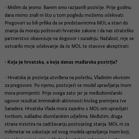
- Mislim da jesmo. Barem smo razjasnili pozicije. Prije godinu
dana nismo znali ni što u tom pogledu možemo očekivati.
Pregovori su bili prilika da se predstavnicima MOL-a stavi do
znanja da moraju poštovati hrvatske zakone i da nas strateško
partnerstvo obavezuje na dogovor i suradnju. Nažalost, nije se
ostvarilo moje očekivanje da će MOL te stavove akceptirati.
• Koja je hrvatska, a koja danas mađarska pozicija?
- Hrvatska je pozicija utvrđena na početku, Vladinim okvirom
za pregovore. Po njemu, postojeći se model upravljanja Inom
mora promijeniti. Prije svega zato jer je međudioničarski
ugovor rezultat kriminalnih aktivnosti bivšeg premijera Ive
Sanadera. Hrvatska Vlada mora zajedno s MOL-om upravljati
tvrtkom, sukladno dioničarskim udjelima. Međutim, druga
strana inzistira na zadržavanju postojećeg stanja. MOL ni za
milimetar ne odustaje od svog modela upravljanja Inom koji,