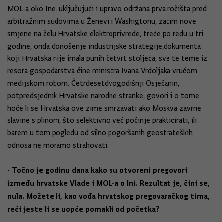
MOL-a oko Ine, uključujući i upravo održana prva ročišta pred
arbitražnim sudovima u Ženevi i Washigtonu, zatim nove
smjene na čelu Hrvatske elektroprivrede, treće po redu u tri
godine, onda donošenje industrijske strategije,dokumenta
koji Hrvatska nije imala punih četvrt stoljeća, sve te teme iz
resora gospodarstva čine ministra Ivana Vrdoljaka vrućom
medijskom robom. Četrdesetdvogodišnji Osječanin,
potpredsjednik Hrvatske narodne stranke, govori i o tome
hoće li se Hrvatska ove zime smrzavati ako Moskva zavrne
slavine s plinom, što selektivno već počinje prakticirati, ili
barem u tom pogledu od silno pogoršanih geostrateških
odnosa ne moramo strahovati.
• Točno je godinu dana kako su otvoreni pregovori
između hrvatske Vlade i MOL-a o Ini. Rezultat je, čini se,
nula. Možete li, kao vođa hrvatskog pregovaračkog tima,
reći jeste li se uopće pomakli od početka?