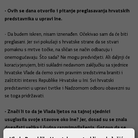
• Ovih se dana otvorilo i pitanje preglasavanja hrvatskih
predstavnika u upravi Ine.
- Da budem iskren, nisam iznenađen. Očekivao sam da će biti
preglasani. Jer svi pokušaji s hrvatske strane da se stvari
pomaknu s mrtve točke, na sličan se način odbacuju i
onemogućavaju. Što sada? Ne mogu predvidjeti. Ali daljnji će
koraci,vjerujem, biti sukladni nedavnom zaključku sa sjednice
hrvatske Vlade da ćemo svim pravnim sredstvima braniti i
zaštititi interes Republike Hrvatske u Ini. Svi hrvatski
predstavnici u upravi tvrtke i Nadzornom odboru obavezni su
se toga pridržavati.
• Znači li to da je Vlada ljetos na tajnoj sjednici
usuglasila svoje stavove oko Ine? Jer, dosad su se znala
događati velika i čudna razmimoilaženja. Gotovo da se
moglo govoriti o dvostrukoj liniji zapovijedanja.