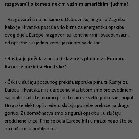
razgovarali o tome s nekim važnim američkim ljudima?
- Razgovarali smo ne samo u Dubrovniku, nego i u Zagrebu.
Kako je Hrvatska postala vrlo bitna za energetsku opskrbu
ovog dijela Europe, razgovori su kontinuirani i sveobuhvatni,
od opskrbe susjednih zemalja plinom pa do Ine.
• Rusija je počela zavrtati slavine s plinom za Europu.
Kakva je pozicija Hrvatske?
- Čak i u slučaju potpunog prekida isporuke plina iz Rusije za
Europu, Hrvatska nije ugrožena. Vlastitom smo proizvodnjom
napunili skladište, imamo plan da nam se veliki potrošači, poput
Hrvatske elektroprivrede, u slučaju potrebe prebace na drugo
gorivo. Za domaćinstva smo osigurali opskrbu i u slučaju
produljene krize. Prije će pola Europe biti u mraku nego što se
mi nađemo u problemima.