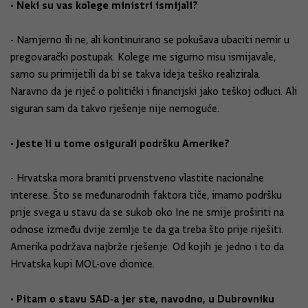
• Neki su vas kolege ministri ismijali?
- Namjerno ili ne, ali kontinuirano se pokušava ubaciti nemir u
pregovarački postupak. Kolege me sigurno nisu ismijavale,
samo su primijetili da bi se takva ideja teško realizirala.
Naravno da je riječ o politički i financijski jako teškoj odluci. Ali
siguran sam da takvo rješenje nije nemoguće.
• Jeste li u tome osigurali podršku Amerike?
- Hrvatska mora braniti prvenstveno vlastite nacionalne
interese. Što se međunarodnih faktora tiče, imamo podršku
prije svega u stavu da se sukob oko Ine ne smije proširiti na
odnose između dvije zemlje te da ga treba što prije riješiti.
Amerika podržava najbrže rješenje. Od kojih je jedno i to da
Hrvatska kupi MOL-ove dionice.
• Pitam o stavu SAD-a jer ste, navodno, u Dubrovniku