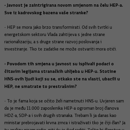
• Javnost je zaintrigirana novom smjenom na čelu HEP-a.
Sve iz kadrovskog bazena vaše stranke?
- HEP se mora jako brzo transformirati. Od svih tvrtki u
energetskom sektoru Vlada zahtijeva s jedne strane
racionalizaciju, a s druge strane razvoj poslovanja i
investiranje. Tko te zadatke ne može ostvariti mora otići.
• Povodom tih smjena u javnost su isplivali podaci o
čitavim legijama stranačkih uhljeba u HEP-u. Stotine
HNS-ovih ljudi koji su se, otkako ste na vlasti, ubacili u
HEP, ne smatrate to prestrašnim?
- To je fama koja se očito želi nametnuti HNS-u. Uvjeren sam
da je među 11.000 zaposlenika HEP-a ogroman broj članova
HDZ-a, SDP-a i svih drugih stranaka. Trebam li ja danas kao
ministar prebrojavati krvna zrnca i istraživati tko je čiji član? Ja