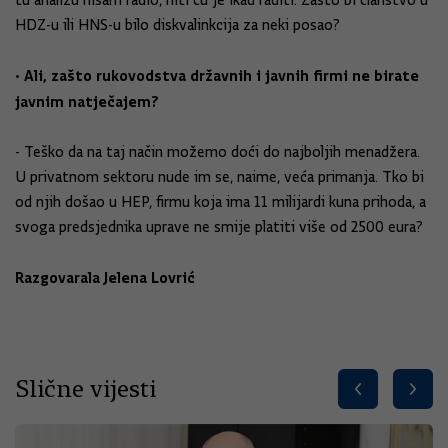
tu analizu nisam radio, niti ću je ikad raditi. Zašto bi članstvo u
HDZ-u ili HNS-u bilo diskvalinkcija za neki posao?
• Ali, zašto rukovodstva državnih i javnih firmi ne birate
javnim natječajem?
- Teško da na taj način možemo doći do najboljih menadžera.
U privatnom sektoru nude im se, naime, veća primanja. Tko bi
od njih došao u HEP, firmu koja ima 11 milijardi kuna prihoda, a
svoga predsjednika uprave ne smije platiti više od 2500 eura?
Razgovarala Jelena Lovrić
Slične vijesti