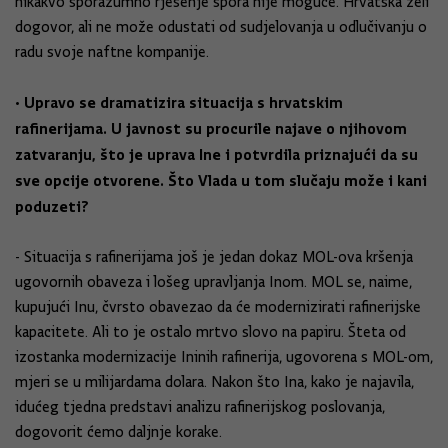
nikakvo sporazumno rješenje spora nije moguće. Hrvatska želi
dogovor, ali ne može odustati od sudjelovanja u odlučivanju o
radu svoje naftne kompanije.
• Upravo se dramatizira situacija s hrvatskim
rafinerijama. U javnost su procurile najave o njihovom
zatvaranju, što je uprava Ine i potvrdila priznajući da su
sve opcije otvorene. Što Vlada u tom slučaju može i kani
poduzeti?
- Situacija s rafinerijama još je jedan dokaz MOL-ova kršenja
ugovornih obaveza i lošeg upravljanja Inom. MOL se, naime,
kupujući Inu, čvrsto obavezao da će modernizirati rafinerijske
kapacitete. Ali to je ostalo mrtvo slovo na papiru. Šteta od
izostanka modernizacije Ininih rafinerija, ugovorena s MOL-om,
mjeri se u milijardama dolara. Nakon što Ina, kako je najavila,
idućeg tjedna predstavi analizu rafinerijskog poslovanja,
dogovorit ćemo daljnje korake.