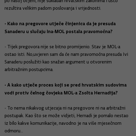
po našoj ocjeni, nije sukladan hrvatskim zakonima i usto
rezultira velikim padom poslovanja i vrijednosti.
• Kako na pregovore utječe činjenica da je presuda
Sanaderu u slučaju Ina-MOL postala pravomoćna?
- Tijek pregovora nije se bitno promijenio. Stav je MOL-a
ostao isti. No,uvjeren sam da će nam pravomoćna presuda Ivi
Sanaderu poslužiti kao snažan argument u otvorenim
arbitražnim postupcima.
• A kako utječe proces koji se pred hrvatskim sudovima
vodi protiv čelnog čovjeka MOL-a Zsolta Hernadija?
- To nema nikakvog utjecaja ni na pregovore ni na arbitražni
postupak. Kao što se može vidjeti, Hernadi je pomalo nestao
iz bilo kakve komunikacije, navodno je na više mjesečnom
odmoru...