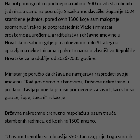
Na potpomognutim područjima radimo 500 novih stambenih
jedinica, a samo na području Sisačko-moslavačke županije 1024
stambene jedinice, pored ovih 1300 koje sam maloprije
spomenuo'', rekao je potpredsjednik Vlade i ministar
prostornoga uređenja, graditeljstva i državne imovine u
Hrvatskom saboru gdje je na dnevnom redu Strategija
upravljanja nekretninama i pokretninama u vlasništvu Republike
Hrvatske za razdoblje od 2026.-2035.godine.
Ministar je poručio da država ne namjerava rasprodati svoju
imovinu. ''Kad govorimo o stanovima, Državne nekretnine u
prodaju stavljaju one koje nisu primjerene za život, kao što su
garaže, šupe, tavani'', rekao je.
Državne nekretnine trenutno raspolažu s osam tisuća
stambenih jedinica, od kojih je 1500 prazno.
''U ovom trenutku se obnavlja 350 stanova, prije toga smo ih