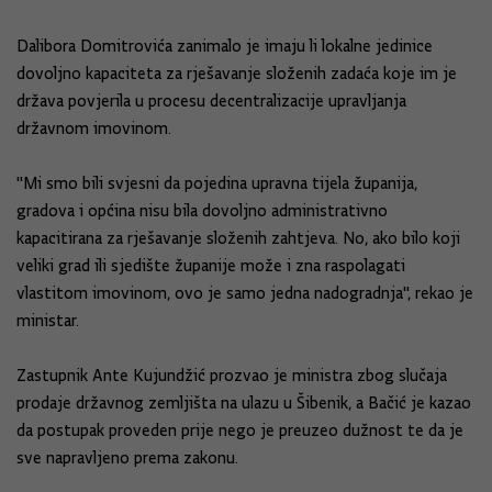
Dalibora Domitrovića zanimalo je imaju li lokalne jedinice
dovoljno kapaciteta za rješavanje složenih zadaća koje im je
država povjerila u procesu decentralizacije upravljanja
državnom imovinom.
''Mi smo bili svjesni da pojedina upravna tijela županija,
gradova i općina nisu bila dovoljno administrativno
kapacitirana za rješavanje složenih zahtjeva. No, ako bilo koji
veliki grad ili sjedište županije može i zna raspolagati
vlastitom imovinom, ovo je samo jedna nadogradnja'', rekao je
ministar.
Zastupnik Ante Kujundžić prozvao je ministra zbog slučaja
prodaje državnog zemljišta na ulazu u Šibenik, a Bačić je kazao
da postupak proveden prije nego je preuzeo dužnost te da je
sve napravljeno prema zakonu.