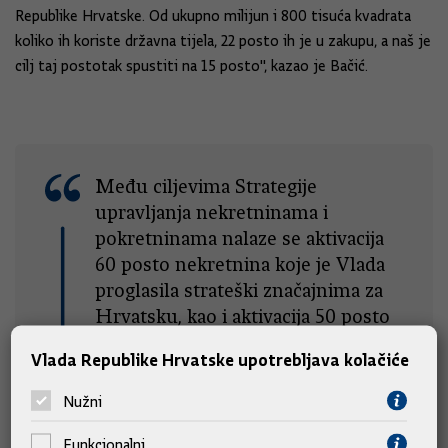
Republike Hrvatske. Od ukupno milijun i 800 tisuća kvadrata
koliko ih koriste državna tijela, 22 posto ih je u zakupu, a naš je
cilj taj postotak spustiti na 15 posto'', kazao je Bačić.
Među ciljevima Strategije
upravljanja nekretninama i
pokretninama nalaze se aktivacija
60 posto nekretnina koje je Vlada
proglasila strateški značajnima za
Hrvatsku, kao i aktivacija 50 posto
nekretnina koje nisu od strateškog
Vlada Republike Hrvatske upotrebljava kolačiće
značaja - neizgrađena građevinska
zemljišta, građevine, stanovi,
Nužni
poslovni prostori, planinarski
objekti, kampovi, rezidencijalni
Funkcionalni