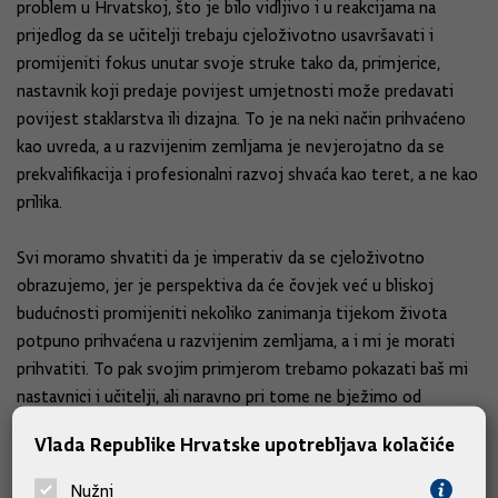
problem u Hrvatskoj, što je bilo vidljivo i u reakcijama na
prijedlog da se učitelji trebaju cjeloživotno usavršavati i
promijeniti fokus unutar svoje struke tako da, primjerice,
nastavnik koji predaje povijest umjetnosti može predavati
povijest staklarstva ili dizajna. To je na neki način prihvaćeno
kao uvreda, a u razvijenim zemljama je nevjerojatno da se
prekvalifikacija i profesionalni razvoj shvaća kao teret, a ne kao
prilika.
Svi moramo shvatiti da je imperativ da se cjeloživotno
obrazujemo, jer je perspektiva da će čovjek već u bliskoj
budućnosti promijeniti nekoliko zanimanja tijekom života
potpuno prihvaćena u razvijenim zemljama, a i mi je morati
prihvatiti. To pak svojim primjerom trebamo pokazati baš mi
nastavnici i učitelji, ali naravno pri tome ne bježimo od
odgovornosti da država mora osigurati i prilike da se to
Vlada Republike Hrvatske upotrebljava kolačiće
kvalitetno odradi.
Nužni