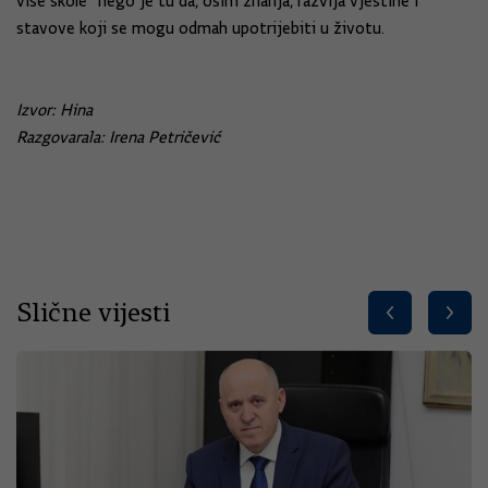
više škole" nego je tu da, osim znanja, razvija vještine i
stavove koji se mogu odmah upotrijebiti u životu.
Izvor: Hina
Razgovarala: Irena Petričević
Slične vijesti