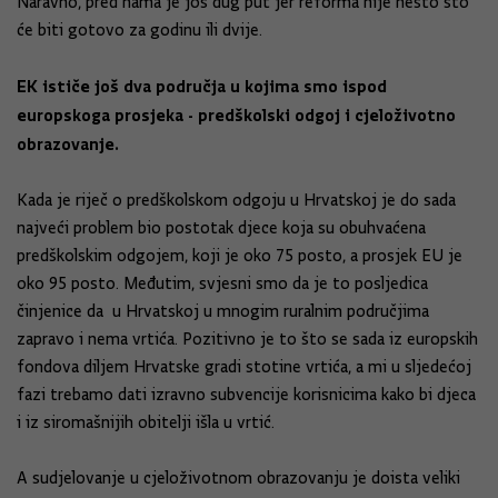
Naravno, pred nama je još dug put jer reforma nije nešto što
će biti gotovo za godinu ili dvije.
EK ističe još dva područja u kojima smo ispod
europskoga prosjeka - predškolski odgoj i cjeloživotno
obrazovanje.
Kada je riječ o predškolskom odgoju u Hrvatskoj je do sada
najveći problem bio postotak djece koja su obuhvaćena
predškolskim odgojem, koji je oko 75 posto, a prosjek EU je
oko 95 posto. Međutim, svjesni smo da je to posljedica
činjenice da u Hrvatskoj u mnogim ruralnim područjima
zapravo i nema vrtića. Pozitivno je to što se sada iz europskih
fondova diljem Hrvatske gradi stotine vrtića, a mi u sljedećoj
fazi trebamo dati izravno subvencije korisnicima kako bi djeca
i iz siromašnijih obitelji išla u vrtić.
A sudjelovanje u cjeloživotnom obrazovanju je doista veliki