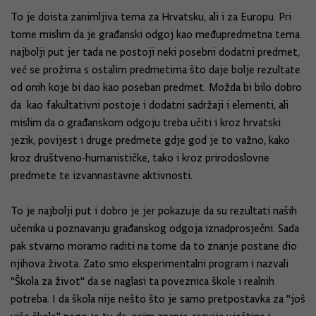
To je doista zanimljiva tema za Hrvatsku, ali i za Europu. Pri
tome mislim da je građanski odgoj kao međupredmetna tema
najbolji put jer tada ne postoji neki posebni dodatni predmet,
već se prožima s ostalim predmetima što daje bolje rezultate
od onih koje bi dao kao poseban predmet. Možda bi bilo dobro
da kao fakultativni postoje i dodatni sadržaji i elementi, ali
mislim da o građanskom odgoju treba učiti i kroz hrvatski
jezik, povijest i druge predmete gdje god je to važno, kako
kroz društveno-humanističke, tako i kroz prirodoslovne
predmete te izvannastavne aktivnosti.
To je najbolji put i dobro je jer pokazuje da su rezultati naših
učenika u poznavanju građanskog odgoja iznadprosječni. Sada
pak stvarno moramo raditi na tome da to znanje postane dio
njihova života. Zato smo eksperimentalni program i nazvali
"Škola za život" da se naglasi ta poveznica škole i realnih
potreba. I da škola nije nešto što je samo pretpostavka za "još