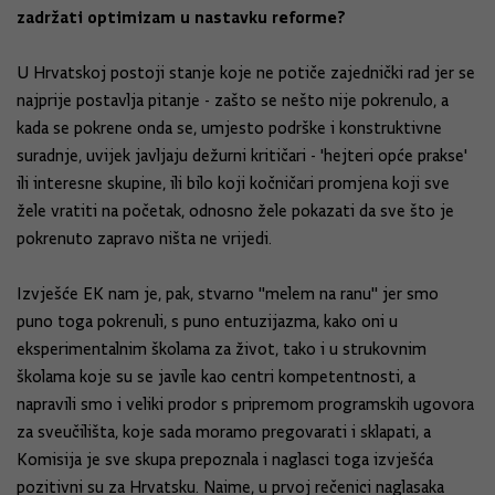
zadržati optimizam u nastavku reforme?
U Hrvatskoj postoji stanje koje ne potiče zajednički rad jer se
najprije postavlja pitanje - zašto se nešto nije pokrenulo, a
kada se pokrene onda se, umjesto podrške i konstruktivne
suradnje, uvijek javljaju dežurni kritičari - 'hejteri opće prakse'
ili interesne skupine, ili bilo koji kočničari promjena koji sve
žele vratiti na početak, odnosno žele pokazati da sve što je
pokrenuto zapravo ništa ne vrijedi.
Izvješće EK nam je, pak, stvarno "melem na ranu" jer smo
puno toga pokrenuli, s puno entuzijazma, kako oni u
eksperimentalnim školama za život, tako i u strukovnim
školama koje su se javile kao centri kompetentnosti, a
napravili smo i veliki prodor s pripremom programskih ugovora
za sveučilišta, koje sada moramo pregovarati i sklapati, a
Komisija je sve skupa prepoznala i naglasci toga izvješća
pozitivni su za Hrvatsku. Naime, u prvoj rečenici naglasaka