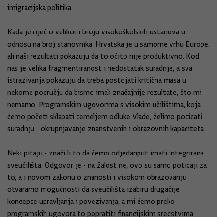
imigracijska politika.
Kada je riječ o velikom broju visokoškolskih ustanova u
odnosu na broj stanovnika, Hrvatska je u samome vrhu Europe,
ali naši rezultati pokazuju da to očito nije produktivno. Kod
nas je velika fragmentiranost i nedostatak suradnje, a sva
istraživanja pokazuju da treba postojati kritična masa u
nekome području da bismo imali značajnije rezultate, što mi
nemamo. Programskim ugovorima s visokim učilištima, koja
ćemo početi sklapati temeljem odluke Vlade, želimo poticati
suradnju - okrupnjavanje znanstvenih i obrazovnih kapaciteta.
Neki pitaju - znači li to da ćemo odjedanput imati integrirana
sveučilišta. Odgovor je - na žalost ne, ovo su samo poticaji za
to, a i novom zakonu o znanosti i visokom obrazovanju
otvaramo mogućnosti da sveučilišta izabiru drugačije
koncepte upravljanja i povezivanja, a mi ćemo preko
programskih ugovora to popratiti financijskim sredstvima.