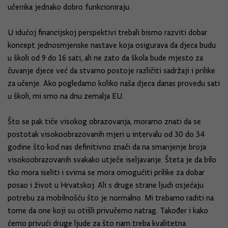
učenika jednako dobro funkcioniraju.
U idućoj financijskoj perspektivi trebali bismo razviti dobar
koncept jednosmjenske nastave koja osigurava da djeca budu
u školi od 9 do 16 sati, ali ne zato da škola bude mjesto za
čuvanje djece već da stvarno postoje različiti sadržaji i prilike
za učenje. Ako pogledamo koliko naša djeca danas provedu sati
u školi, mi smo na dnu zemalja EU.
Što se pak tiče visokog obrazovanja, moramo znati da se
postotak visokoobrazovanih mjeri u intervalu od 30 do 34
godine što kod nas definitivno znači da na smanjenje broja
visokoobrazovanih svakako utječe iseljavanje. Šteta je da bilo
tko mora iseliti i svima se mora omogućiti prilike za dobar
posao i život u Hrvatskoj. Ali s druge strane ljudi osjećaju
potrebu za mobilnošću što je normalno. Mi trebamo raditi na
tome da one koji su otišli privučemo natrag. Također i kako
ćemo privući druge ljude za što nam treba kvalitetna