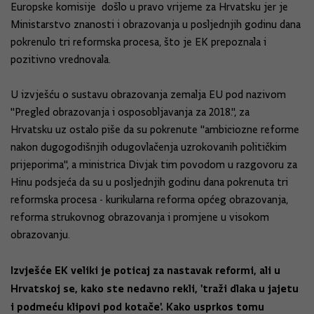
Europske komisije došlo u pravo vrijeme za Hrvatsku jer je
Ministarstvo znanosti i obrazovanja u posljednjih godinu dana
pokrenulo tri reformska procesa, što je EK prepoznala i
pozitivno vrednovala.
U izvješću o sustavu obrazovanja zemalja EU pod nazivom
"Pregled obrazovanja i osposobljavanja za 2018.", za
Hrvatsku uz ostalo piše da su pokrenute "ambiciozne reforme
nakon dugogodišnjih odugovlačenja uzrokovanih političkim
prijeporima", a ministrica Divjak tim povodom u razgovoru za
Hinu podsjeća da su u posljednjih godinu dana pokrenuta tri
reformska procesa - kurikularna reforma općeg obrazovanja,
reforma strukovnog obrazovanja i promjene u visokom
obrazovanju.
Izvješće EK veliki je poticaj za nastavak reformi, ali u
Hrvatskoj se, kako ste nedavno rekli, 'traži dlaka u jajetu
i podmeću klipovi pod kotače'. Kako usprkos tomu