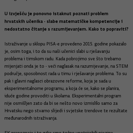
U izvješću je ponovno istaknut poznati problem
hrvatskih učenika - slabe matematičke kompetencije i
nedostatno čitanje s razumijevanjem. Kako to popraviti?
Istraživanje u sklopu PISA-e provedeno 2015. godine pokazalo
je, osim toga, i to da su naši učenici slabi u rješavanju
problema i timskom radu. Kada pobrojimo sve što trebamo
mijenjati onda je to - veći naglasak na razumijevanje, na STEM
područje, sposobnost rada u timu i rješavanje problema. To su
pak i glavni naglasci obrazovne reforme, koja je sada u
eksperimentalnome programu, a koja će se, kako se planira,
iduće godine provoditi u školama. Eksperimentalni program
nije osmišljen zato da bi se nešto novo izmislilo samo za
Hrvatsku nego stvarno slijedi i svjetske trendove te rezultate
međunarodnih istraživanja.