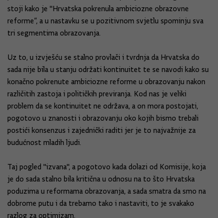
stoji kako je "Hrvatska pokrenula ambiciozne obrazovne
reforme“, a u nastavku se u pozitivnom svjetlu spominju sva
tri segmentima obrazovanja.
Uz to, u izvješću se stalno provlači i tvrdnja da Hrvatska do
sada nije bila u stanju održati kontinuitet te se navodi kako su
konačno pokrenute ambiciozne reforme u obrazovanju nakon
različitih zastoja i političkih previranja. Kod nas je veliki
problem da se kontinuitet ne održava, a on mora postojati,
pogotovo u znanosti i obrazovanju oko kojih bismo trebali
postići konsenzus i zajednički raditi jer je to najvažnije za
budućnost mladih ljudi.
Taj pogled "izvana", a pogotovo kada dolazi od Komisije, koja
je do sada stalno bila kritična u odnosu na to što Hrvatska
poduzima u reformama obrazovanja, a sada smatra da smo na
dobrome putu i da trebamo tako i nastaviti, to je svakako
razlog za optimizam.