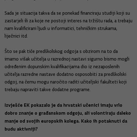
Sada je situacija takva da se ponekad financiraju studiji koji su
zastarjeli ili za koje ne postoji interes na tržištu rada, a trebaju
nam kvalificirani ljudi u informatici, tehničkim strukama,
liječnici itd.
Što se pak tiče predškolskog odgoja s obzirom na to da
imamo višak učitelja u razrednoj nastavi sigurno bismo mogli
određenim dopunskim kvalifikacijama dio iz nezaposlenih
učitelja razredne nastave dodatno osposobiti za predškolski
odgoj, na čemu mogu naročito raditi učiteljski fakulteti koji
trebaju napraviti takve dodatne programe.
Izvješće EK pokazalo je da hrvatski učenici imaju vrlo
dobro znanje o građanskom odgoju, ali volontiraju daleko
manje od svojih europskih kolega. Kako ih potaknuti da
budu aktivniji?