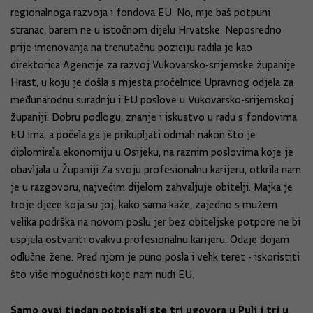
regionalnoga razvoja i fondova EU. No, nije baš potpuni
stranac, barem ne u istočnom dijelu Hrvatske. Neposredno
prije imenovanja na trenutačnu poziciju radila je kao
direktorica Agencije za razvoj Vukovarsko-srijemske županije
Hrast, u koju je došla s mjesta pročelnice Upravnog odjela za
međunarodnu suradnju i EU poslove u Vukovarsko-srijemskoj
županiji. Dobru podlogu, znanje i iskustvo u radu s fondovima
EU ima, a počela ga je prikupljati odmah nakon što je
diplomirala ekonomiju u Osijeku, na raznim poslovima koje je
obavljala u Županiji Za svoju profesionalnu karijeru, otkrila nam
je u razgovoru, najvećim dijelom zahvaljuje obitelji. Majka je
troje djece koja su joj, kako sama kaže, zajedno s mužem
velika podrška na novom poslu jer bez obiteljske potpore ne bi
uspjela ostvariti ovakvu profesionalnu karijeru. Odaje dojam
odlučne žene. Pred njom je puno posla i velik teret - iskoristiti
što više mogućnosti koje nam nudi EU.
Samo ovaj tjedan potpisali ste tri ugovora u Puli i tri u