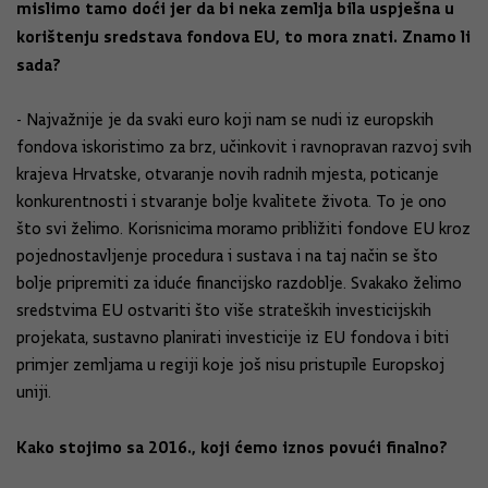
mislimo tamo doći jer da bi neka zemlja bila uspješna u
korištenju sredstava fondova EU, to mora znati. Znamo li
sada?
- Najvažnije je da svaki euro koji nam se nudi iz europskih
fondova iskoristimo za brz, učinkovit i ravnopravan razvoj svih
krajeva Hrvatske, otvaranje novih radnih mjesta, poticanje
konkurentnosti i stvaranje bolje kvalitete života. To je ono
što svi želimo. Korisnicima moramo približiti fondove EU kroz
pojednostavljenje procedura i sustava i na taj način se što
bolje pripremiti za iduće financijsko razdoblje. Svakako želimo
sredstvima EU ostvariti što više strateških investicijskih
projekata, sustavno planirati investicije iz EU fondova i biti
primjer zemljama u regiji koje još nisu pristupile Europskoj
uniji.
Kako stojimo sa 2016., koji ćemo iznos povući finalno?