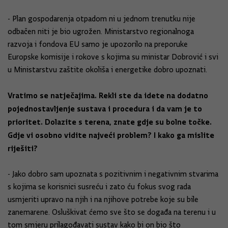
- Plan gospodarenja otpadom ni u jednom trenutku nije
odbačen niti je bio ugrožen. Ministarstvo regionalnoga
razvoja i fondova EU samo je upozorilo na preporuke
Europske komisije i rokove s kojima su ministar Dobrović i svi
u Ministarstvu zaštite okoliša i energetike dobro upoznati.
Vratimo se natječajima. Rekli ste da idete na dodatno
pojednostavljenje sustava i procedura i da vam je to
prioritet. Dolazite s terena, znate gdje su bolne točke.
Gdje vi osobno vidite najveći problem? I kako ga mislite
riješiti?
- Jako dobro sam upoznata s pozitivnim i negativnim stvarima
s kojima se korisnici susreću i zato ću fokus svog rada
usmjeriti upravo na njih i na njihove potrebe koje su bile
zanemarene. Osluškivat ćemo sve što se događa na terenu i u
tom smjeru prilagođavati sustav kako bi on bio što