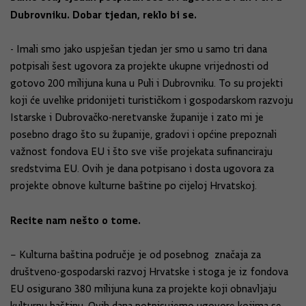
Dubrovniku. Dobar tjedan, reklo bi se.
- Imali smo jako uspješan tjedan jer smo u samo tri dana
potpisali šest ugovora za projekte ukupne vrijednosti od
gotovo 200 milijuna kuna u Puli i Dubrovniku. To su projekti
koji će uvelike pridonijeti turističkom i gospodarskom razvoju
Istarske i Dubrovačko-neretvanske županije i zato mi je
posebno drago što su županije, gradovi i općine prepoznali
važnost fondova EU i što sve više projekata sufinanciraju
sredstvima EU. Ovih je dana potpisano i dosta ugovora za
projekte obnove kulturne baštine po cijeloj Hrvatskoj.
Recite nam nešto o tome.
– Kulturna baština područje je od posebnog značaja za
društveno-gospodarski razvoj Hrvatske i stoga je iz fondova
EU osigurano 380 milijuna kuna za projekte koji obnavljaju