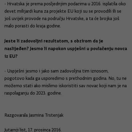
- Hrvatska je prema posljednjim podacima u 2016. isplatila oko
devet milijardi kuna za projekte EU koji su se provodili ili se
još uvijek provode na području Hrvatske, a ta će brojka još
malo porasti do kraja godine.
Jeste li zadovoljni rezultatom, s obzirom da je
naslijeđen? Jesmo li napokon uspješni u povlačenju novca
iz EU?
- Uspješni jesmo i jako sam zadovoljna tim iznosom,
pogotovo kada ga usporedimo s prethodnim godina. No, tu ne
možemo stati ako mislimo iskoristiti sav novac koji nam je na
raspolaganju do 2023. godine.
Razgovarala Jasmina Trstenjak
Jutarnji list, 17. prosinca 2016.