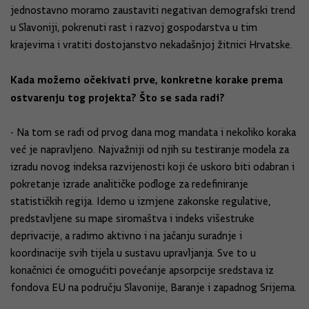
jednostavno moramo zaustaviti negativan demografski trend
u Slavoniji, pokrenuti rast i razvoj gospodarstva u tim
krajevima i vratiti dostojanstvo nekadašnjoj žitnici Hrvatske.
Kada možemo očekivati prve, konkretne korake prema
ostvarenju tog projekta? Što se sada radi?
- Na tom se radi od prvog dana mog mandata i nekoliko koraka
već je napravljeno. Najvažniji od njih su testiranje modela za
izradu novog indeksa razvijenosti koji će uskoro biti odabran i
pokretanje izrade analitičke podloge za redefiniranje
statističkih regija. Idemo u izmjene zakonske regulative,
predstavljene su mape siromaštva i indeks višestruke
deprivacije, a radimo aktivno i na jačanju suradnje i
koordinacije svih tijela u sustavu upravljanja. Sve to u
konačnici će omogućiti povećanje apsorpcije sredstava iz
fondova EU na području Slavonije, Baranje i zapadnog Srijema.