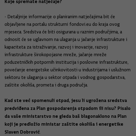
Koje spremate natječaje?
- Detaljnije informacije o planiranim natječajima bit će
objavljene na portalu strukturni fondovi.eu do kraja ovog
mjeseca. Sredstva će biti osigurana u raznim područjima, a
odnosit će se uglavnom na ulaganja u jačanje infrastrukture i
kapaciteta za istraživanje, razvoj i inovacije, razvoj
infrastrukture širokopojasne mreže, jačanje mreže
poduzetničkih potpornih institucija i poslovne infrastrukture,
povećanje energetske učinkovitosti u industrijama i uslužnom
sektoru te ulaganja u sektor otpada i vodnog gospodarstva,
zaštite okoliša, prometa i druga područja.
Kad ste već spomenuli otpad, jesu li ugrožena sredstva
predviđena za Plan gospodarenja otpadom ili nisu? Pisalo
da vaše ministarstvo ne gleda baš blagonaklono na Plan
koji je predložio ministar zaštite okoliša i energetike
Slaven Dobrović
.