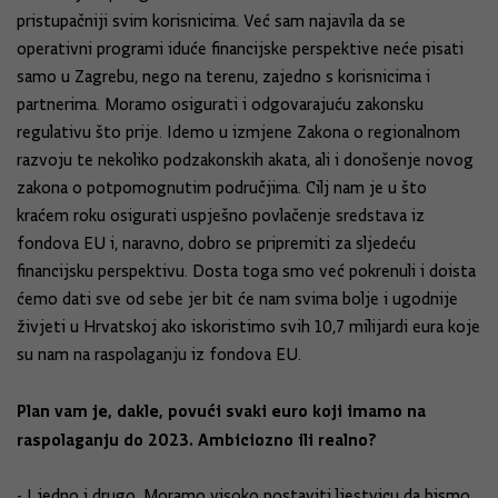
pristupačniji svim korisnicima. Već sam najavila da se
operativni programi iduće financijske perspektive neće pisati
samo u Zagrebu, nego na terenu, zajedno s korisnicima i
partnerima. Moramo osigurati i odgovarajuću zakonsku
regulativu što prije. Idemo u izmjene Zakona o regionalnom
razvoju te nekoliko podzakonskih akata, ali i donošenje novog
zakona o potpomognutim područjima. Cilj nam je u što
kraćem roku osigurati uspješno povlačenje sredstava iz
fondova EU i, naravno, dobro se pripremiti za sljedeću
financijsku perspektivu. Dosta toga smo već pokrenuli i doista
ćemo dati sve od sebe jer bit će nam svima bolje i ugodnije
živjeti u Hrvatskoj ako iskoristimo svih 10,7 milijardi eura koje
su nam na raspolaganju iz fondova EU.
Plan vam je, dakle, povući svaki euro koji imamo na
raspolaganju do 2023. Ambiciozno ili realno?
- I jedno i drugo. Moramo visoko postaviti ljestvicu da bismo