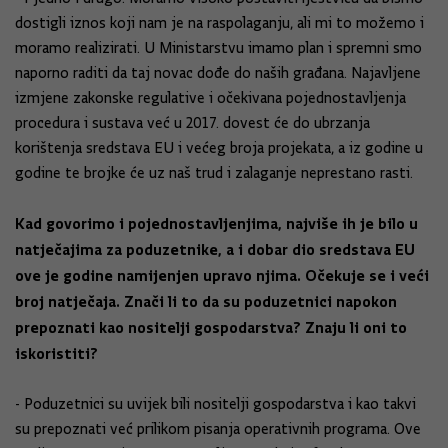
dostigli iznos koji nam je na raspolaganju, ali mi to možemo i
moramo realizirati. U Ministarstvu imamo plan i spremni smo
naporno raditi da taj novac dođe do naših građana. Najavljene
izmjene zakonske regulative i očekivana pojednostavljenja
procedura i sustava već u 2017. dovest će do ubrzanja
korištenja sredstava EU i većeg broja projekata, a iz godine u
godine te brojke će uz naš trud i zalaganje neprestano rasti.
Kad govorimo i pojednostavljenjima, najviše ih je bilo u
natječajima za poduzetnike, a i dobar dio sredstava EU
ove je godine namijenjen upravo njima. Očekuje se i veći
broj natječaja. Znači li to da su poduzetnici napokon
prepoznati kao nositelji gospodarstva? Znaju li oni to
iskoristiti?
- Poduzetnici su uvijek bili nositelji gospodarstva i kao takvi
su prepoznati već prilikom pisanja operativnih programa. Ove