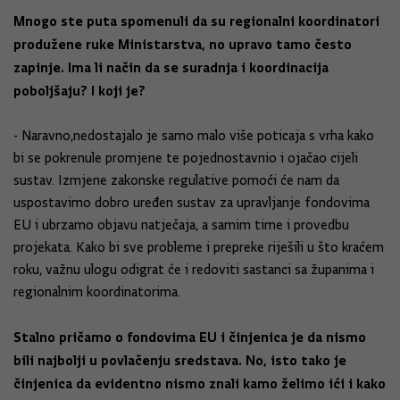
Mnogo ste puta spomenuli da su regionalni koordinatori
produžene ruke Ministarstva, no upravo tamo često
zapinje. Ima li način da se suradnja i koordinacija
poboljšaju? I koji je?
- Naravno,nedostajalo je samo malo više poticaja s vrha kako
bi se pokrenule promjene te pojednostavnio i ojačao cijeli
sustav. Izmjene zakonske regulative pomoći će nam da
uspostavimo dobro uređen sustav za upravljanje fondovima
EU i ubrzamo objavu natječaja, a samim time i provedbu
projekata. Kako bi sve probleme i prepreke riješili u što kraćem
roku, važnu ulogu odigrat će i redoviti sastanci sa županima i
regionalnim koordinatorima.
Stalno pričamo o fondovima EU i činjenica je da nismo
bili najbolji u povlačenju sredstava. No, isto tako je
činjenica da evidentno nismo znali kamo želimo ići i kako