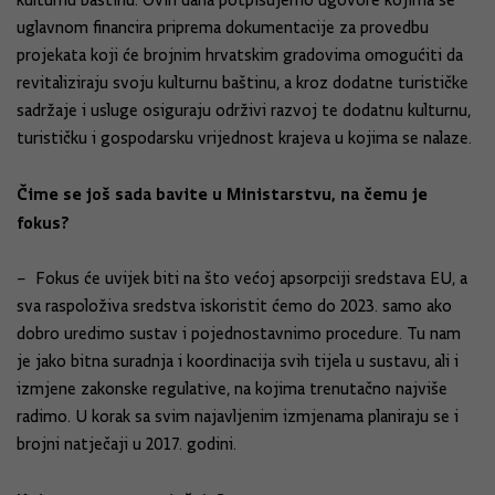
kulturnu baštinu. Ovih dana potpisujemo ugovore kojima se
uglavnom financira priprema dokumentacije za provedbu
projekata koji će brojnim hrvatskim gradovima omogućiti da
revitaliziraju svoju kulturnu baštinu, a kroz dodatne turističke
sadržaje i usluge osiguraju održivi razvoj te dodatnu kulturnu,
turističku i gospodarsku vrijednost krajeva u kojima se nalaze.
Čime se još sada bavite u Ministarstvu, na čemu je
fokus?
– Fokus će uvijek biti na što većoj apsorpciji sredstava EU, a
sva raspoloživa sredstva iskoristit ćemo do 2023. samo ako
dobro uredimo sustav i pojednostavnimo procedure. Tu nam
je jako bitna suradnja i koordinacija svih tijela u sustavu, ali i
izmjene zakonske regulative, na kojima trenutačno najviše
radimo. U korak sa svim najavljenim izmjenama planiraju se i
brojni natječaji u 2017. godini.