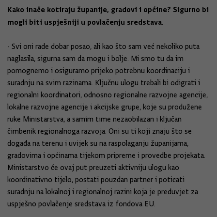
Kako inače kotiraju županije, gradovi i općine? Sigurno bi
mogli biti uspješniji u povlačenju sredstava
.
- Svi oni rade dobar posao, ali kao što sam već nekoliko puta
naglasila, sigurna sam da mogu i bolje. Mi smo tu da im
pomognemo i osiguramo prijeko potrebnu koordinaciju i
suradnju na svim razinama. Ključnu ulogu trebali bi odigrati i
regionalni koordinatori, odnosno regionalne razvojne agencije,
lokalne razvojne agencije i akcijske grupe, koje su produžene
ruke Ministarstva, a samim time nezaobilazan i ključan
čimbenik regionalnoga razvoja. Oni su ti koji znaju što se
događa na terenu i uvijek su na raspolaganju županijama,
gradovima i općinama tijekom pripreme i provedbe projekata.
Ministarstvo će ovaj put preuzeti aktivniju ulogu kao
koordinativno tijelo, postati pouzdan partner i poticati
suradnju na lokalnoj i regionalnoj razini koja je preduvjet za
uspješno povlačenje sredstava iz fondova EU.