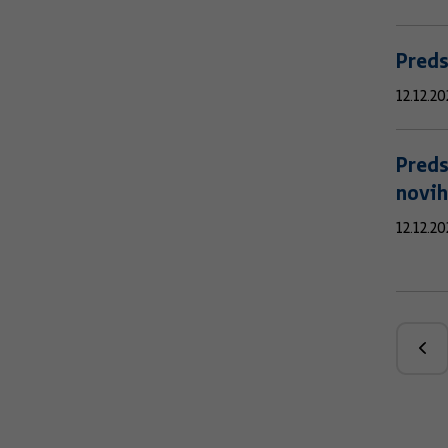
Preds
12.12.20
Preds
novih
12.12.20