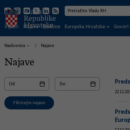
Vijesti
Najave
Sjednice
Europska Hrvatska
Govori i
Naslovnica
Najave
Najave
Preds
22.12.20
Filtrirajte najave
Preds
Europ