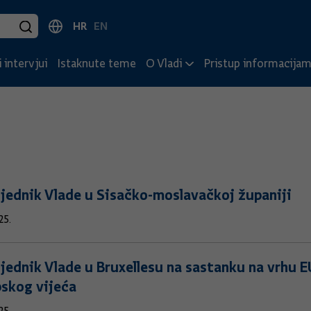
HR
EN
 intervjui
Istaknute teme
O Vladi
Pristup informacija
jednik Vlade u Sisačko-moslavačkoj županiji
25.
jednik Vlade u Bruxellesu na sastanku na vrhu E
skog vijeća