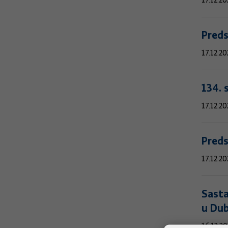
17.12.20
Preds
17.12.20
134. 
17.12.20
Preds
17.12.20
Sasta
u Du
16.12.20