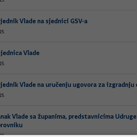
25.
jednik Vlade na sjednici GSV-a
25.
sjednica Vlade
25.
jednik Vlade na uručenju ugovora za izgradnju
25.
nak Vlade sa županima, predstavnicima Udruge 
brovniku
25.