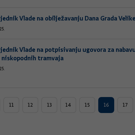
jednik Vlade na obilježavanju Dana Grada Velik
25.
jednik Vlade na potpisivanju ugovora za nabavu
 niskopodnih tramvaja
25.
11
12
13
14
15
16
17