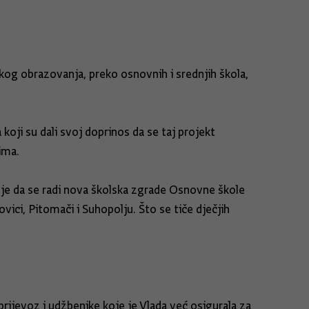
kog obrazovanja, preko osnovnih i srednjih škola,
koji su dali svoj doprinos da se taj projekt
ima.
o je da se radi nova školska zgrade Osnovne škole
ovici, Pitomači i Suhopolju. Što se tiče dječjih
 prijevoz i udžbenike koje je Vlada već osigurala za