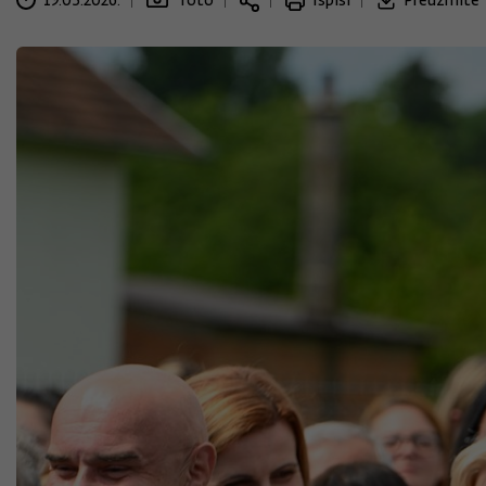
19.05.2026.
foto
Ispiši
Preuzmite 