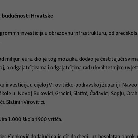
g budućnosti Hrvatske
gromnih investicija u obrazovnu infrastrukturu, od predškols
.
 milijun eura, dio je tog mozaika, dodao je čestitajući svima 
goj, a odgajateljicama i odgajateljima rad u kvalitetnijim uvjet
u investicija u cijeloj Virovitičko-podravskoj županiji. Nave
škole u Novoj Bukovici, Gradini, Slatini, Čađavici, Sopju, Orah
, Slatini i Virovitici.
ira 1.000 škola i 900 vrtića.
er Plenković dodajući da je cilj da djeci , uz besplatan obrok,