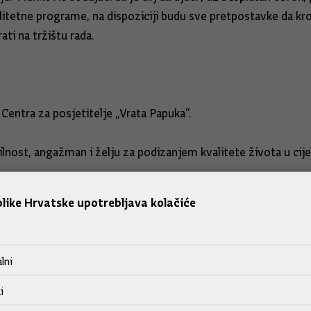
itetne programe, na dispoziciji budu sve pretpostavke da kr
ti na tržištu rada.
entra za posjetitelje „Vrata Papuka“.
lnost, angažman i želju za podizanjem kvalitete života u cijel
ogućnosti koje je Vlada stavila na raspolaganje svim županij
like Hrvatske upotrebljava kolačiće
je riječ o projektima javne turističke infrastrukture financir
lni
i
turu, naglasio je premijer, bio je staviti akcent na kontinental