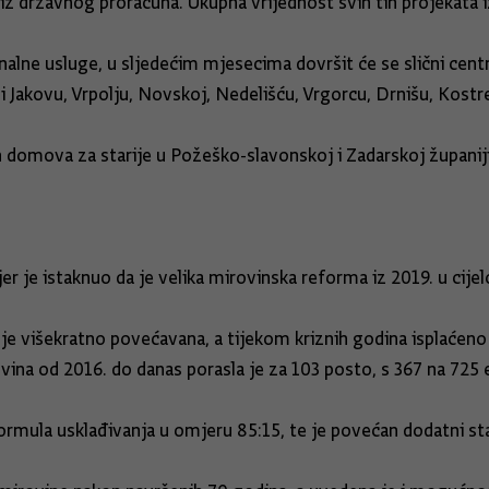
iz državnog proračuna. Ukupna vrijednost svih tih projekata i
ionalne usluge, u sljedećim mjesecima dovršit će se slični ce
akovu, Vrpolju, Novskoj, Nedelišću, Vrgorcu, Drnišu, Kostreni,
h domova za starije u Požeško-slavonskoj i Zadarskoj županiji
r je istaknuo da je velika mirovinska reforma iz 2019. u cijelo
 je višekratno povećavana, a tijekom kriznih godina isplaćen
vina od 2016. do danas porasla je za 103 posto, s 367 na 725 
formula usklađivanja u omjeru 85:15, te je povećan dodatni sta