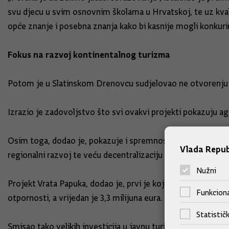
svu djecu u svim osnovnim školama u Hrvatskoj, te uz kval
opće znanje i posebna znanja kako bi kasnije mogli konkurira
Fokus na razvoj kontinentalnog turizma
Potom je u Slatinskom Drenovcu sudjelovao ne otvorenju C
Izrazio je zadovoljstvo što svi ovakvi projekti pokazuju agi
Osim toga, dodao je, pokazuje i spremnost na korištenje m
Vlada Repub
regionalni razvoj te veću decentralizaciju Hrvatske.
Nužni
Projekt Vrata Papuka, dodao je, prvi je koji je završen kad 
Funkciona
otpornosti, a vrijedan je 3,3 milijuna eura.
Statističk
Smisao tako velikih investicija u javnu turističku infrastruk