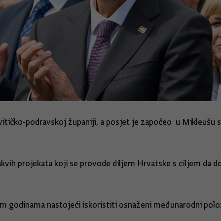
rovitičko-podravskoj županiji, a posjet je započeo u Mikleu
kvih projekata koji se provode diljem Hrvatske s ciljem da d
klim godinama nastojeći iskoristiti osnaženi međunarodni polo