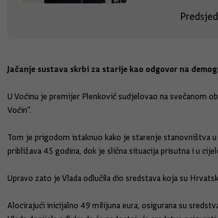
Predsjed
Jačanje sustava skrbi za starije kao odgovor na demo
U Voćinu je premijer Plenković sudjelovao na svečanom obil
Voćin“.
Tom je prigodom istaknuo kako je starenje stanovništva u
približava 45 godina, dok je slična situacija prisutna i u cij
Upravo zato je Vlada odlučila dio sredstava koja su Hrvats
Alocirajući inicijalno 49 milijuna eura, osigurana su sredst