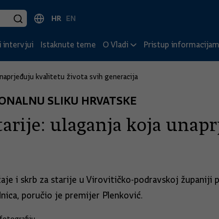
HR
EN
 intervjui
Istaknute teme
O Vladi
Pristup informacija
unaprjeđuju kvalitetu života svih generacija
EGIONALNU SLIKU HRVATSKE
tarije: ulaganja koja unapr
aje i skrb za starije u Virovitičko-podravskoj županiji
dnica, poručio je premijer Plenković.