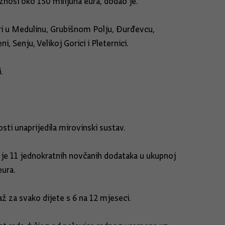
znosi oko 150 milijuna eura, dodao je.
ntri u Medulinu, Grubišnom Polju, Đurđevcu,
 Senju, Velikoj Gorici i Pleternici.
.
sti unaprijedila mirovinski sustav.
o je 11 jednokratnih novčanih dodataka u ukupnoj
eura.
ž za svako dijete s 6 na 12 mjeseci.