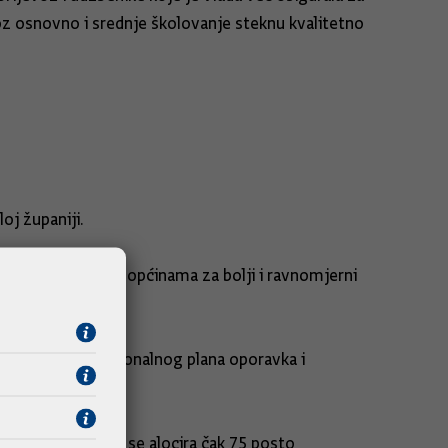
oz osnovno i srednje školovanje steknu kvalitetno
oj županiji.
ama, gradovima i općinama za bolji i ravnomjerni
ana sredstvima Nacionalnog plana oporavka i
ni turizam, za koji se alocira čak 75 posto