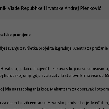
nik Vlade Republike Hrvatske Andrej Plenković
grafske promjene
ježavanju završetka projekta izgradnje „Centra za pružanje u
 Hrvatskoj jedan od najvećih izazova s kojima se suočavamo,
eloj Europskoj uniji, gdje svaki četvrti stanovnik ima više od 6
koj bila na raspolaganju kroz Mehanizam za oporavak i otporn
va za osam takvih centara u Hrvatskoj, podsjetio je. Međutim, 