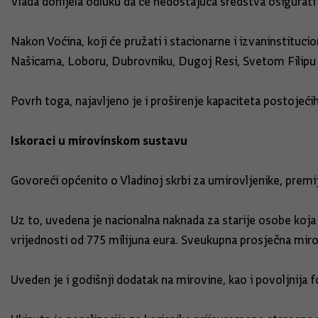
Vlada donijela odluku da će nedostajuća sredstva osigurati 
Nakon Voćina, koji će pružati i stacionarne i izvaninstituc
Našicama, Loboru, Dubrovniku, Dugoj Resi, Svetom Filipu i J
Povrh toga, najavljeno je i proširenje kapaciteta postojeći
Iskoraci u mirovinskom sustavu
Govoreći općenito o Vladinoj skrbi za umirovljenike, premije
Uz to, uvedena je nacionalna naknada za starije osobe koja
vrijednosti od 775 milijuna eura. Sveukupna prosječna miro
Uveden je i godišnji dodatak na mirovine, kao i povoljnija 