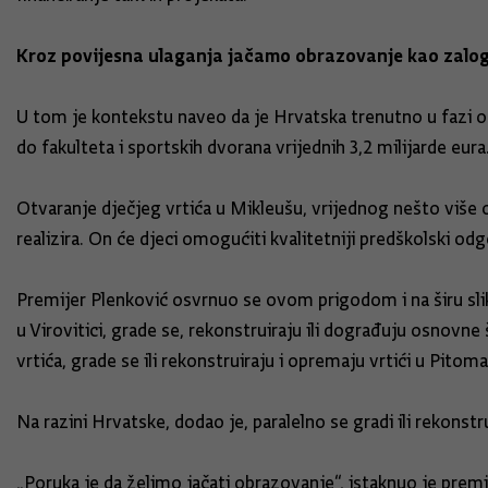
Kroz povijesna ulaganja jačamo obrazovanje kao zalo
U tom je kontekstu naveo da je Hrvatska trenutno u fazi o
do fakulteta i sportskih dvorana vrijednih 3,2 milijarde eura
Otvaranje dječjeg vrtića u Mikleušu, vrijednog nešto više od
realizira. On će djeci omogućiti kvalitetniji predškolski od
Premijer Plenković osvrnuo se ovom prigodom i na širu slik
u Virovitici, grade se, rekonstruiraju ili dograđuju osnovne 
vrtića, grade se ili rekonstruiraju i opremaju vrtići u Pitomači
Na razini Hrvatske, dodao je, paralelno se gradi ili rekonstru
„Poruka je da želimo jačati obrazovanje“, istaknuo je premij