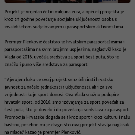
Projekt je vrijedan četiri milijuna eura, a opći cilj projekta je
kroz tri godine povećanje socijalne uključenosti osoba s
invaliditetom sudjelovanjem u parasportskim aktivnostima.
Premijer Plenković čestitao je hrvatskim parasportašicama i
parasportašima na svim brojnim uspjesima, naglasivši kako je
Vlada od 2016. uvećala sredstva za sport šest puta, što je
značilo i puno više sredstava za parasport.
"Vjerujem kako će ovaj projekt senzibilizirati hrvatsku
javnost za načelo jednakosti i uključenosti, ali i za sve
vrijednosti koje sport donosi. Ova Vlada snažno podupire
hrvatski sport, od 2016. smo izdvajanje za sport povećali za
šest puta, što je dovelo i do povećanja sredstava za parasport.
Promocija Hrvatske događa se i kroz sport i kroz kulturu i našu
baštinu, posebno mi je drago što ovaj projekt stavlja naglasak
na mlade," kazao je premijer Plenković.