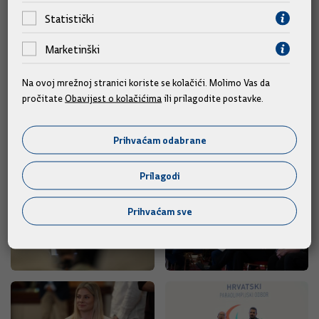
sportom osoba s invaliditetom snimio je poznati redatelj
Statistički
Dejan Aćimović, a u njima se pojavljuju istaknuti hrvatski
Marketinški
paraolimpijci Sandra Paović, Anđela Mužinić Vincetić, Helena
Dretar Karić, Ivan Katanušić, Dino Sinovčić i Deni Černi.
Na ovoj mrežnoj stranici koriste se kolačići. Molimo Vas da
pročitate
Obavijest o kolačićima
ili prilagodite postavke.
Izvor: Hina/Vlada
Prihvaćam odabrane
Foto galerija
Prilagodi
Prihvaćam sve