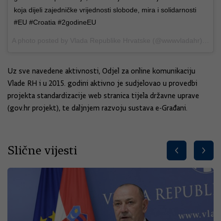
koja dijeli zajedničke vrijednosti slobode, mira i solidarnosti
#EU #Croatia #2godineEU
A photo posted by Vlada Republike Hrvatske (@wwwvladahr) on
Ju
Uz sve navedene aktivnosti, Odjel za online komunikaciju
Vlade RH i u 2015. godini aktivno je sudjelovao u provedbi
projekta standardizacije web stranica tijela državne uprave
(gov.hr projekt), te daljnjem razvoju sustava e-Građani.
Slične vijesti