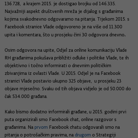
136.728, a krajem 2015. je dostigao brojku od 146.335.
Najvažniji aspekt društvenih mreža je dijalog s građanima
kojima svakodnevno odgovaramo na pitanja. Tijekom 2015. s
Facebook stranice Vlade odgovoreno je na više od 11.300
.
upita i komentara, što u prosjeku čini 30 odgovora dnevno
Osim odgovora na upite, Odjel za online komunikaciju Vlade
RH građanima pokušava približiti odluke i politike Vlade, te ih
objektivno i točno informirati o dnevnim političkim
zbivanjima iz ovlasti Vlade. U 2015. Odjel je na Facebook
stranici Vlade postavio ukupno 325 objave, u prosjeku 23
objave mjesečno. Svaku od tih objava vidjelo je od 50.000 do
čak 534.000 građana.
Kako bismo dodatno informirali građane, u 2015. godini prvi
puta organizirali smo Facebook chat, online razgovor s
građanima. Na
prvom
Facebook chatu odgovarali smo na
pitanja o potrošačkim pravima, na
drugom
o Strategiji