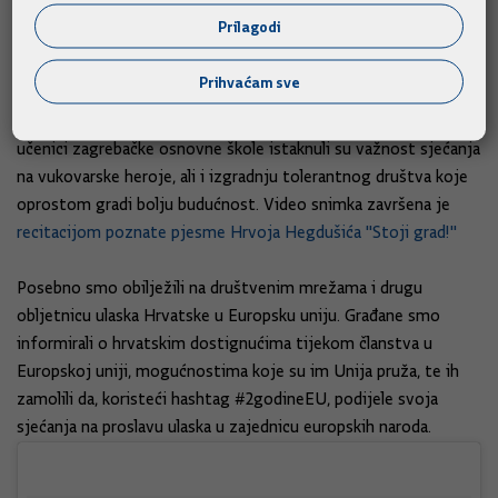
18. studenoga 2015., Vlada Republike Hrvatske je na
Prilagodi
društvenim mrežama (Facebook i Twitteru) objavila video
snimku učenika osmog razreda Osnovne škole Izidora
Prihvaćam sve
Kršnjavoga u kojoj
učenici dijele svoje dojmove o Školi mira
–
dvodnevnom posjetu Gradu heroju. Govoreći o Školi mira,
učenici zagrebačke osnovne škole istaknuli su važnost sjećanja
na vukovarske heroje, ali i izgradnju tolerantnog društva koje
oprostom gradi bolju budućnost. Video snimka završena je
recitacijom poznate pjesme Hrvoja Hegdušića "Stoji grad!"
Posebno smo obilježili na društvenim mrežama i drugu
obljetnicu ulaska Hrvatske u Europsku uniju. Građane smo
informirali o hrvatskim dostignućima tijekom članstva u
Europskoj uniji, mogućnostima koje su im Unija pruža, te ih
zamolili da, koristeći hashtag #2godineEU, podijele svoja
sjećanja na proslavu ulaska u zajednicu europskih naroda.