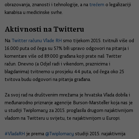
obrazovanja, znanosti i tehnologije, a na
trećem
o legalizaciji
kanabisa u medicinske svrhe.
Aktivnosti na Twitteru
Na
Twitter računu Vlade RH
smo tijekom 2015. tvitnuli više od
16.000 puta od čega su 57% bili upravo odgovori na pitanja i
komentare više od 89.000 građana koji prate naš Twitter
račun. Dnevno (a Odjel radi i vikendom, praznicima i
blagdanima) tvitnemo u prosjeku 44 puta, od čega oko 25
tvitova budu odgovori na pitanja građana.
Za svoj rad na društvenim mrežama je hrvatska Vlada dobila i
međunarodno priznanje agencije Burson-Marsteller koja nas je
u studiji Twiplomacy za 2015. proglasila drugom najaktivnijom
vladom na Twitteru u svijetu, te najaktivnijom u Europi.
#VladaRH
je prema
@Twiplomacy
studiji 2015. najaktivnija