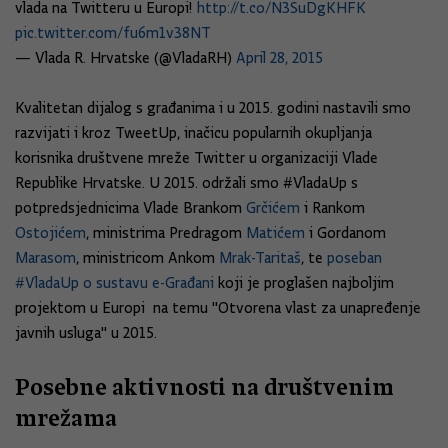
vlada na Twitteru u Europi!
http://t.co/N3SuDgKHFK
pic.twitter.com/fu6m1v38NT
— Vlada R. Hrvatske (@VladaRH)
April 28, 2015
Kvalitetan dijalog s građanima i u 2015. godini nastavili smo
razvijati i kroz TweetUp, inačicu popularnih okupljanja
korisnika društvene mreže Twitter u organizaciji Vlade
Republike Hrvatske. U 2015. održali smo #VladaUp s
potpredsjednicima Vlade Brankom
Grčićem
i Rankom
Ostojićem
, ministrima Predragom
Matićem
i Gordanom
Marasom
, ministricom Ankom
Mrak-Taritaš
, te
poseban
#VladaUp o sustavu e-Građani
koji je proglašen najboljim
projektom u Europi na temu "Otvorena vlast za unapređenje
javnih usluga" u 2015.
Posebne aktivnosti na društvenim
mrežama