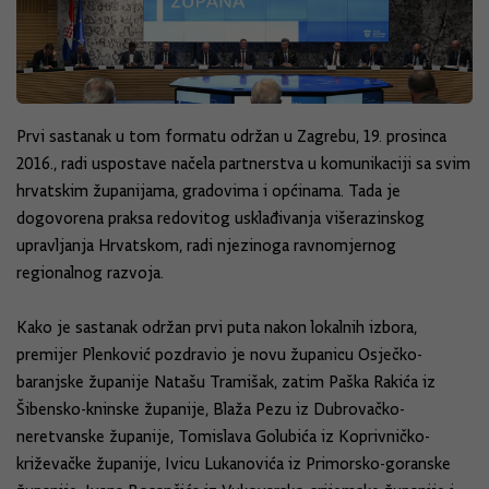
Prvi sastanak u tom formatu održan u Zagrebu, 19. prosinca
2016., radi uspostave načela partnerstva u komunikaciji sa svim
hrvatskim županijama, gradovima i općinama. Tada je
dogovorena praksa redovitog usklađivanja višerazinskog
upravljanja Hrvatskom, radi njezinoga ravnomjernog
regionalnog razvoja.
Kako je sastanak održan prvi puta nakon lokalnih izbora,
premijer Plenković pozdravio je novu županicu Osječko-
baranjske županije Natašu Tramišak, zatim Paška Rakića iz
Šibensko-kninske županije, Blaža Pezu iz Dubrovačko-
neretvanske županije, Tomislava Golubića iz Koprivničko-
križevačke županije, Ivicu Lukanovića iz Primorsko-goranske