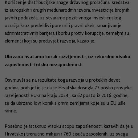
Korištenje distribucijske snage državnog proračuna, sredstva
iz europskih i drugih međunarodnih izvora, investicije brojnih
javnih poduzeća, uz stvaranje pozitivnoga investicijskog
ozračja kroz predvidivi porezni i pravni okvir, smanjivanje
administrativnih barijera i borbu protiv korupcije, temeljni su
elementi koji su preduvjet razvoja, kazao je.
Ubrzano hvatamo korak razvijenosti, uz rekordno visoku
zaposlenost i nisku nezaposlenost
Osvrnuvši se na rezultate toga razvoja u proteklih devet
godina, podsjetio je da je Hrvatska dosegla 77 posto prosjeka
razvijenosti EU-a na kraju 2024., sa 62 posto iz 2016. godine,
te da ubrzano lovi korak s onim zemljama koje su u EU ušle
ranije.
Posebno je istaknuo visoku stopu zaposlenosti, kazavši da je u
Hrvatskoj trenutno milijun i 760 tisuća zaposlenih, uz svega