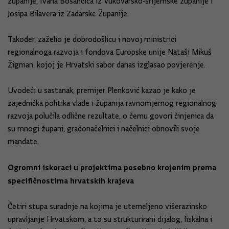
županije, Ivana Bosančića iz Vukovarsko-srijemske županije i
Josipa Bilavera iz Zadarske Županije.
Također, zaželio je dobrodošlicu i novoj ministrici
regionalnoga razvoja i fondova Europske unije Nataši Mikuš
Žigman, kojoj je Hrvatski sabor danas izglasao povjerenje.
Uvodeći u sastanak, premijer Plenković kazao je kako je
zajednička politika vlade i županija ravnomjernog regionalnog
razvoja polučila odlične rezultate, o čemu govori činjenica da
su mnogi župani, gradonačelnici i načelnici obnovili svoje
mandate.
Ogromni iskoraci u projektima posebno krojenim prema
specifičnostima hrvatskih krajeva
Četiri stupa suradnje na kojima je utemeljeno višerazinsko
upravljanje Hrvatskom, a to su strukturirani dijalog, fiskalna i