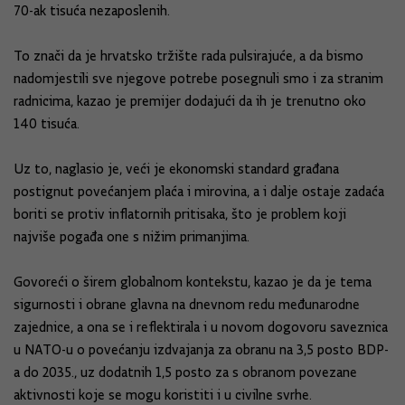
70-ak tisuća nezaposlenih.
To znači da je hrvatsko tržište rada pulsirajuće, a da bismo
nadomjestili sve njegove potrebe posegnuli smo i za stranim
radnicima, kazao je premijer dodajući da ih je trenutno oko
140 tisuća.
Uz to, naglasio je, veći je ekonomski standard građana
postignut povećanjem plaća i mirovina, a i dalje ostaje zadaća
boriti se protiv inflatornih pritisaka, što je problem koji
najviše pogađa one s nižim primanjima.
Govoreći o širem globalnom kontekstu, kazao je da je tema
sigurnosti i obrane glavna na dnevnom redu međunarodne
zajednice, a ona se i reflektirala i u novom dogovoru saveznica
u NATO-u o povećanju izdvajanja za obranu na 3,5 posto BDP-
a do 2035., uz dodatnih 1,5 posto za s obranom povezane
aktivnosti koje se mogu koristiti i u civilne svrhe.