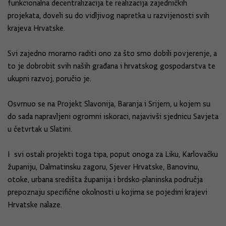
funkcionalna decentralizacija te realizacija zajedničkih
projekata, doveli su do vidljivog napretka u razvijenosti svih
krajeva Hrvatske.
Svi zajedno moramo raditi ono za što smo dobili povjerenje, a
to je dobrobit svih naših građana i hrvatskog gospodarstva te
ukupni razvoj, poručio je.
Osvrnuo se na Projekt Slavonija, Baranja i Srijem, u kojem su
do sada napravljeni ogromni iskoraci, najavivši sjednicu Savjeta
u četvrtak u Slatini.
I svi ostali projekti toga tipa, poput onoga za Liku, Karlovačku
županiju, Dalmatinsku zagoru, Sjever Hrvatske, Banovinu,
otoke, urbana središta županija i brdsko-planinska područja
prepoznaju specifične okolnosti u kojima se pojedini krajevi
Hrvatske nalaze.