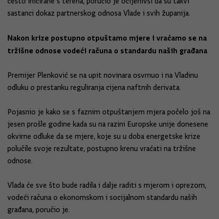
često inicirane s terena, poručio je ocijenivši da su takvi
sastanci dokaz partnerskog odnosa Vlade i svih županija.
Nakon krize postupno otpuštamo mjere i vraćamo se na
tržišne odnose vodeći računa o standardu naših građana
Premijer Plenković se na upit novinara osvrnuo i na Vladinu
odluku o prestanku reguliranja cijena naftnih derivata.
Pojasnio je kako se s faznim otpuštanjem mjera počelo još na
jesen prošle godine kada su na razini Europske unije donesene
okvirne odluke da se mjere, koje su u doba energetske krize
polučile svoje rezultate, postupno krenu vraćati na tržišne
odnose.
Vlada će sve što bude radila i dalje raditi s mjerom i oprezom,
vodeći računa o ekonomskom i socijalnom standardu naših
građana, poručio je.