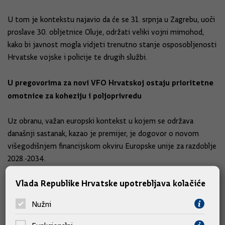
U tom je kontekstu najavio da će se 31. srpnja u Zagrebu, uoči
proslave 30. obljetnice Oluje, održati veliki vojni mimohod,
kako bi javnost mogla vidjeti trenutno stanje osposobljenosti
Hrvatske vojske i policije te drugih službi.
U pregovorima za novi VFO Hrvatskoj ostaju prioritetne
omotnice za koheziju i poljoprivredu
Uz obranu, važan europski kontekst u kojem se održava
današnji sastanak, kazao je premijer, je dogovor o novom
višegodišnjem financijskom okviru Europske unije za razdoblje
2028.-2034.
Vlada Republike Hrvatske upotrebljava kolačiće
Taj će okvir imati nešto drugačiju strukturu od one na koju
smo navikli, dodao je, jer se očekuje da on reflektira političke
Nužni
prioritete današnjeg trenutka.