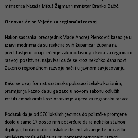
ministrica Nataša Mikuš Žigman i ministar Branko Bačić.
Osnovat će se Vijeće za regionalni razvoj
Nakon sastanka, predsjednik Vlade Andrej Plenković kazao je u
izjavi medijima da su reakcije svih županica i župana na
predstavljeno unaprjeđenje zakonodavnog okvira za regionalni
razvoj pozitivne, najavivši da će se kroz nekoliko dana novi
Zakon o regionalnom razvoju naći i u javnom savjetovanju.
Kako se ovaj format sastanaka pokazao itekako korisnim,
premijer je kazao da su ga zato u novom zakonu odlučili
institucionalizirati kroz osnivanje Vijeća za regionalni razvoj.
Podatak da je od 576 lokalnih jedinica do političke promjene
došlo u samo 17 posto njih potvrđuje da je politika stalnog
dijaloga, funkcionalne i fiskalne decentralizacije te provedbe
projekata imala efekta na ravnomjerni regionalni razvoj