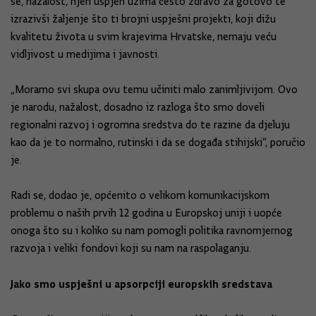
se, nažalost, njen uspjeh uzima često zdravo za gotovo te
izrazivši žaljenje što ti brojni uspješni projekti, koji dižu
kvalitetu života u svim krajevima Hrvatske, nemaju veću
vidljivost u medijima i javnosti.
„Moramo svi skupa ovu temu učiniti malo zanimljivijom. Ovo
je narodu, nažalost, dosadno iz razloga što smo doveli
regionalni razvoj i ogromna sredstva do te razine da djeluju
kao da je to normalno, rutinski i da se događa stihijski“, poručio
je.
Radi se, dodao je, općenito o velikom komunikacijskom
problemu o naših prvih 12 godina u Europskoj uniji i uopće
onoga što su i koliko su nam pomogli politika ravnomjernog
razvoja i veliki fondovi koji su nam na raspolaganju.
Jako smo uspješni u apsorpciji europskih sredstava