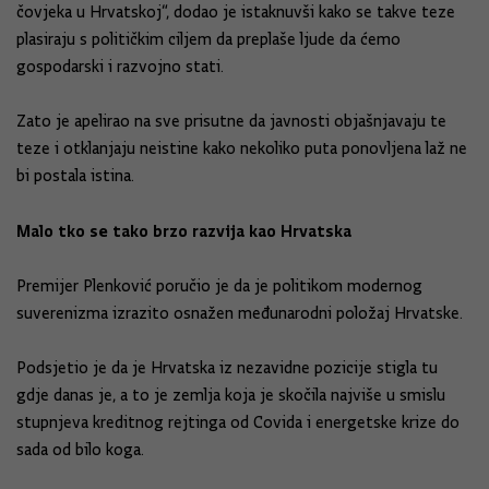
čovjeka u Hrvatskoj“, dodao je istaknuvši kako se takve teze
plasiraju s političkim ciljem da preplaše ljude da ćemo
gospodarski i razvojno stati.
Zato je apelirao na sve prisutne da javnosti objašnjavaju te
teze i otklanjaju neistine kako nekoliko puta ponovljena laž ne
bi postala istina.
Malo tko se tako brzo razvija kao Hrvatska
Premijer Plenković poručio je da je politikom modernog
suverenizma izrazito osnažen međunarodni položaj Hrvatske.
Podsjetio je da je Hrvatska iz nezavidne pozicije stigla tu
gdje danas je, a to je zemlja koja je skočila najviše u smislu
stupnjeva kreditnog rejtinga od Covida i energetske krize do
sada od bilo koga.