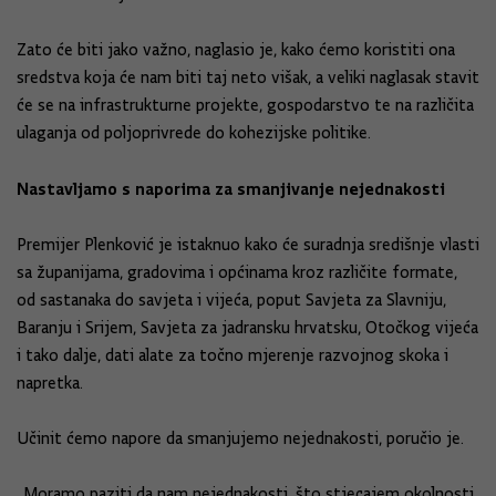
Zato će biti jako važno, naglasio je, kako ćemo koristiti ona
sredstva koja će nam biti taj neto višak, a veliki naglasak stavit
će se na infrastrukturne projekte, gospodarstvo te na različita
ulaganja od poljoprivrede do kohezijske politike.
Nastavljamo s naporima za smanjivanje nejednakosti
Premijer Plenković je istaknuo kako će suradnja središnje vlasti
sa županijama, gradovima i općinama kroz različite formate,
od sastanaka do savjeta i vijeća, poput Savjeta za Slavniju,
Baranju i Srijem, Savjeta za jadransku hrvatsku, Otočkog vijeća
i tako dalje, dati alate za točno mjerenje razvojnog skoka i
napretka.
Učinit ćemo napore da smanjujemo nejednakosti, poručio je.
„Moramo paziti da nam nejednakosti, što stjecajem okolnosti,