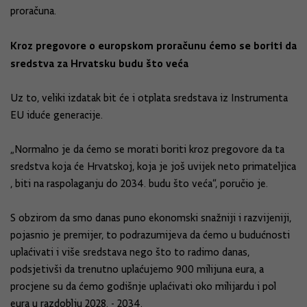
proračuna.
Kroz pregovore o europskom proračunu ćemo se boriti da
sredstva za Hrvatsku budu što veća
Uz to, veliki izdatak bit će i otplata sredstava iz Instrumenta
EU iduće generacije.
„Normalno je da ćemo se morati boriti kroz pregovore da ta
sredstva koja će Hrvatskoj, koja je još uvijek neto primateljica
, biti na raspolaganju do 2034. budu što veća“, poručio je.
S obzirom da smo danas puno ekonomski snažniji i razvijeniji,
pojasnio je premijer, to podrazumijeva da ćemo u budućnosti
uplaćivati i više sredstava nego što to radimo danas,
podsjetivši da trenutno uplaćujemo 900 milijuna eura, a
procjene su da ćemo godišnje uplaćivati oko milijardu i pol
eura u razdoblju 2028. - 2034.