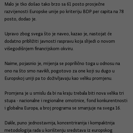
Malo je tko došao tako brzo sa 61 posto prosječne
razvijenosti Europske unije po kriteriju BDP per capita na 78
posto, dodao je.
Upravo zbog svega što je naveo, kazao je, nastojat će
dodatno približiti javnosti raspravu koja slijedi o novom
višegodišnjem financijskom okviru.
Naime, pojasnio je, mijenja se poprilično toga u odnosu na
ono na što smo navikli, pogotovo za one koji su dugo u
Europskoj uniji pa to doživljavaju kao veliku promjenu.
Promjena je u smislu da bi na kraju trebala biti nova velika tri
stupa - nacionalne i regionalne omotnice, fond konkurentnosti
i globalna Europa, a broj programa se smanjuje na svega 16.
Dakle, puno jednostavnija, koncentriranija i kompaktnija
metodologija rada u korištenju sredstava iz europskog