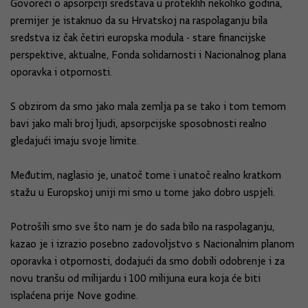
Govoreći o apsorpciji sredstava u proteklih nekoliko godina,
premijer je istaknuo da su Hrvatskoj na raspolaganju bila
sredstva iz čak četiri europska modula - stare financijske
perspektive, aktualne, Fonda solidarnosti i Nacionalnog plana
oporavka i otpornosti.
S obzirom da smo jako mala zemlja pa se tako i tom temom
bavi jako mali broj ljudi, apsorpcijske sposobnosti realno
gledajući imaju svoje limite.
Međutim, naglasio je, unatoč tome i unatoč realno kratkom
stažu u Europskoj uniji mi smo u tome jako dobro uspjeli.
Potrošili smo sve što nam je do sada bilo na raspolaganju,
kazao je i izrazio posebno zadovoljstvo s Nacionalnim planom
oporavka i otpornosti, dodajući da smo dobili odobrenje i za
novu tranšu od milijardu i 100 milijuna eura koja će biti
isplaćena prije Nove godine.