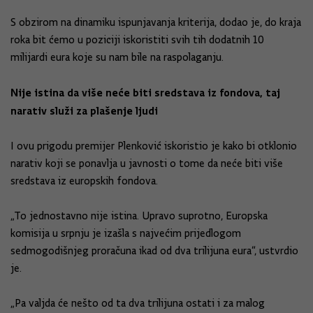
S obzirom na dinamiku ispunjavanja kriterija, dodao je, do kraja
roka bit ćemo u poziciji iskoristiti svih tih dodatnih 10
milijardi eura koje su nam bile na raspolaganju.
Nije istina da više neće biti sredstava iz fondova, taj
narativ služi za plašenje ljudi
I ovu prigodu premijer Plenković iskoristio je kako bi otklonio
narativ koji se ponavlja u javnosti o tome da neće biti više
sredstava iz europskih fondova.
„To jednostavno nije istina. Upravo suprotno, Europska
komisija u srpnju je izašla s najvećim prijedlogom
sedmogodišnjeg proračuna ikad od dva trilijuna eura“, ustvrdio
je.
„Pa valjda će nešto od ta dva trilijuna ostati i za malog