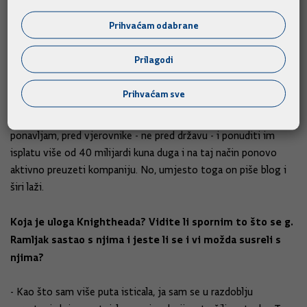
nije smetala i ne smeta da provodi svoje poslovne planove i
Prihvaćam odabrane
aktivnosti. Upravo suprotno, komunikacija koju smo u veljači i
ožujku imali je bila usmjerena na smirivanje situacije i
Prilagodi
upućivanje na to da uprava treba riješiti stvari. A Todorić, koji
je navodno dogovarao stand still, odlučio je podnijeti zahtjev
Prihvaćam sve
za aktiviranje zakona. Štoviše, i danas je Ivica Todorić, koji je
još uvijek vlasnik kompanije, slobodan doći pred vjerovnike,
ponavljam, pred vjerovnike - ne pred državu - i ponuditi im
isplatu više od 40 milijardi kuna duga i na taj način ponovo
aktivno preuzeti kompaniju. No, umjesto toga on piše blog i
širi laži.
Koja je uloga Knightheada? Vidite li spornim to što se g.
Ramljak sastao s njima i jeste li se i vi možda susreli s
njima?
- Kao što sam više puta isticala, ja sam se u razdoblju