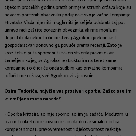
tijekom proteklih godina pratili primjere stranih država koje su
novcem poreznih obveznika podupirale svoje važne kompanije.
Hrvatska Vlada nije niti mogla niti je željela odabrati taj put
upravo radi zaštite poreznih obveznika, ali nije mogla ni
dopustiti da nekontrolirani stečaj Agrokora prekine rast
gospodarstva i ponovno ga povuče prema recesiji. Zato je
kroz toliko puta spomenuti zakon stvorila pravni okvir
temeljem kojeg se Agrokor restrukturira na teret same
kompanije i o čijoj će onda sudbini kao privatne kompanije
odlučiti ne država, već Agrokorovi vjerovnici.
Osim Todorića, najviše vas proziva i oporba. Zašto ste im
vi omiljena meta napada?
- Oporba kritizira, to nije sporno, to im je zadaća. Međutim, u
ovom konkretnom slučaju mislim da ih maksimalno iritira
kompetentnost, pravovremenost i djelotvornost reakcije