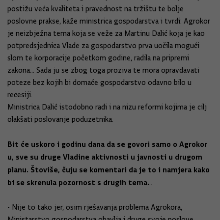
postižu veća kvaliteta i pravednost na tržištu te bolje
poslovne prakse, kaže ministrica gospodarstva i tvrdi: Agrokor
je neizbježna tema koja se veže za Martinu Dalić koja je kao
potpredsjednica Vlade za gospodarstvo prva uočila mogući
slom te korporacije početkom godine, radila na pripremi
zakona... Sada ju se zbog toga proziva te mora opravdavati
poteze bez kojih bi domaće gospodarstvo odavno bilo u
recesiji.
Ministrica Dalić istodobno radi i na nizu reformi kojima je cilj
olakšati poslovanje poduzetnika.
Bit će uskoro i godinu dana da se govori samo o Agrokor
u, sve su druge Vladine aktivnosti u javnosti u drugom
planu. Štoviše, čuju se komentari da je to i namjera kako
bi se skrenula pozornost s drugih tema.
..
- Nije to tako jer, osim rješavanja problema Agrokora,
Ministarstvo gospodarstva obavlja i druge svoje poslove.