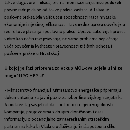
takve dogovore i nikada, prema mom saznanju, nisu poduzeli
pravne radnje da se od takve prakse zaštite. A takva je
poslovna praksa bila velik uteg sposobnosti rasta hrvatske
ekonomije i njezinoj efikasnosti. Izvanredna uprava dovela je u
red rokove plaćanja i poslovnu praksu. Upravo zato cijeli proces
vidim kao način razrješavanja, ne samo problema neplaćanja
već i povećanja kvalitete i pravednosti tržišnih odnosa i
poslovne prakse u Hrvatskoj.
U kojoj je fazi priprema za otkup MOL-ova udjela u Ini te
mogući IPO HEP-a?
- Ministarstvo financija i Ministarstvo energetike pripremaju
dokumentaciju za javni poziv za izbor financijskog savjetnika.
A onda će taj savjetnik dati potporu u ocjeni vrijednosti
kompanije, pregovorima s drugim dioničarom i dati
informaciju o potencijalno zainteresiranim strateškim
partnerima kako bi Vlada u odlučivanju imala potpunu sliku.