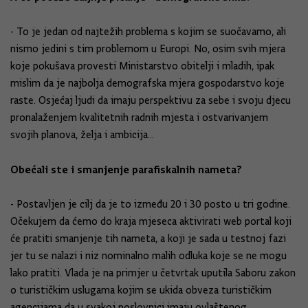
- To je jedan od najtežih problema s kojim se suočavamo, ali
nismo jedini s tim problemom u Europi. No, osim svih mjera
koje pokušava provesti Ministarstvo obitelji i mladih, ipak
mislim da je najbolja demografska mjera gospodarstvo koje
raste. Osjećaj ljudi da imaju perspektivu za sebe i svoju djecu
pronalaženjem kvalitetnih radnih mjesta i ostvarivanjem
svojih planova, želja i ambicija...
Obećali ste i smanjenje parafiskalnih nameta?
- Postavljen je cilj da je to između 20 i 30 posto u tri godine.
Očekujem da ćemo do kraja mjeseca aktivirati web portal koji
će pratiti smanjenje tih nameta, a koji je sada u testnoj fazi
jer tu se nalazi i niz nominalno malih odluka koje se ne mogu
lako pratiti. Vlada je na primjer u četvrtak uputila Saboru zakon
o turističkim uslugama kojim se ukida obveza turističkim
agencijama da u svakoj poslovnici imaju ovlaštenog