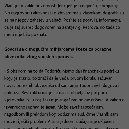
Vladi je privuklo pozornost. Jer riječ je o najvećoj kompaniji.
No razgovori i aktivnosti o zbivanjima s vlasnikom dogodili su
se na njegov zahtjev u veljači. Poslije se pojavila informacija
da je taj susret dogovoren na zahtjev g. Petrova, no tada to
meni nije bilo poznato.
Govori se o mogućim milijardama štete za porezne
obveznike zbog sudskih sporova.
- S obzirom na to da Todoriću nismo dali financijsku podršku
koju je tražio, to znači da je već u prvom koraku sačuvan
novac poreznih obveznika od saniranja Todorićevih dugova i
dubioza. Restrukturiranje se danas obavlja uz potporu
vjerovnika. Ni u toj fazi nije angažiran novac države. A zakon o
izvanrednoj upravi je jasan. Može završiti stečajem,
nagodbom ili prekidom koji poduzima sud, čime vlasnik sam
može riješiti problem. A ni u jednom slučaju nije uključen
novac poreznih obveznika. Pri tome treba podsjetiti da smo