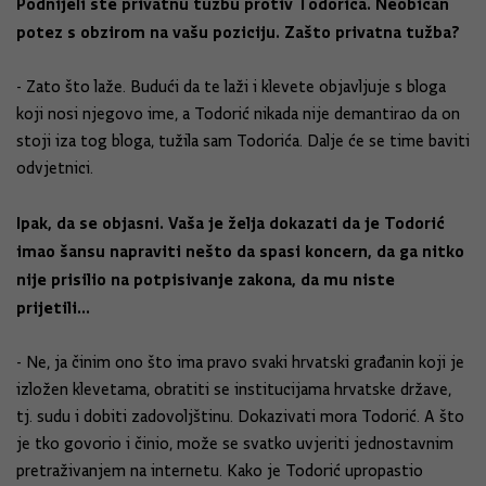
Podnijeli ste privatnu tužbu protiv Todorića. Neobičan
potez s obzirom na vašu poziciju. Zašto privatna tužba?
- Zato što laže. Budući da te laži i klevete objavljuje s bloga
koji nosi njegovo ime, a Todorić nikada nije demantirao da on
stoji iza tog bloga, tužila sam Todorića. Dalje će se time baviti
odvjetnici.
Ipak, da se objasni. Vaša je želja dokazati da je Todorić
imao šansu napraviti nešto da spasi koncern, da ga nitko
nije prisilio na potpisivanje zakona, da mu niste
prijetili...
- Ne, ja činim ono što ima pravo svaki hrvatski građanin koji je
izložen klevetama, obratiti se institucijama hrvatske države,
tj. sudu i dobiti zadovoljštinu. Dokazivati mora Todorić. A što
je tko govorio i činio, može se svatko uvjeriti jednostavnim
pretraživanjem na internetu. Kako je Todorić upropastio