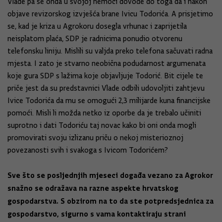
Vlade pa se onda u svojoj nemoći dovode do toga da i nakon
objave revizorskog izvješća brane Ivicu Todorića. A prisjetimo
se, kad je kriza u Agrokoru dosegla vrhunac i zaprijetila
neisplatom plaća, SDP je radnicima ponudio otvorenu
telefonsku liniju. Mislili su valjda preko telefona sačuvati radna
mjesta. I zato je stvarno neobična podudarnost argumenata
koje gura SDP s lažima koje objavljuje Todorić. Bit cijele te
priče jest da su predstavnici Vlade odbili udovoljiti zahtjevu
Ivice Todorića da mu se omogući 2,3 milijarde kuna financijske
pomoći. Misli li možda netko iz oporbe da je trebalo učiniti
suprotno i dati Todoriću taj novac kako bi oni onda mogli
promovirati svoju izlizanu priču o nekoj misterioznoj
povezanosti svih i svakoga s Ivicom Todorićem?
Sve što se posljednjih mjeseci događa vezano za Agrokor
snažno se odražava na razne aspekte hrvatskog
gospodarstva. S obzirom na to da ste potpredsjednica za
gospodarstvo, sigurno s vama kontaktiraju strani