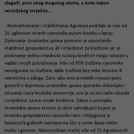
ulagači, prvo zbog mogućeg sloma, a onda nakon
revizijskog izvješća...
- Restrukturiranje i stabiliziranje Agrokora podržalo je više od
20, uglavnom stranih vjerovnika putem kredita u lipnju.
Djelovanje izvanredne uprave ponovno je uspostavilo
stabilnost gospodarstva, ali i vrijednost za kreditore jer je
poslovanje jedina vrijednost na koju kreditori mogu računati u
naplati svojih potraživanja. Više od 95% tražbina vjerovnika
neosigurane su tražbine, dakle tražbine bez neke imovine ili
nekretnina u zalogu. Zato, iako smo proteklih mjeseci puno
govorili o doprinosu izvanredne uprave opstanku dobavljača i
očuvanju rasta hrvatske ekonomije, ona je na isti način očuvala
i vrijednost za sve ostale kreditore. Zakon o postupku
izvanredne uprave stvorio je okvir zahvaljujući kojem je
hrvatsko gospodarstvo nastavilo rasti i izbjegnuta je
katastrofa golemih razmjera ma što o tome danas netko
mislio i govorio. Nekontrolirani stečaj više od 70 Agrokorovih