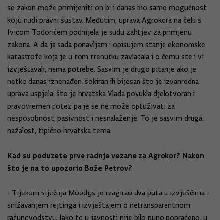
se zakon može primijeniti on bi i danas bio samo mogućnost
koju nudi pravni sustav. Međutim, uprava Agrokora na čelu s
Ivicom Todorićem podnijela je sudu zahtjev za primjenu
zakona. A da ja sada ponavljam i opisujem stanje ekonomske
katastrofe koja je u tom trenutku zavladala i o čemu ste i vi
izvještavali, nema potrebe. Sasvim je drugo pitanje ako je
netko danas iznenađen, šokiran ili bijesan što je izvanredna
uprava uspjela, što je hrvatska Vlada povukla djelotvoran i
pravovremen potez pa je se ne može optuživati za
nesposobnost, pasivnost i nesnalaženje. To je sasvim druga,
nažalost, tipično hrvatska tema.
Kad su poduzete prve radnje vezane za Agrokor? Nakon
što je na to upozorio Bože Petrov?
- Tijekom siječnja Moodys je reagirao dva puta u izvješćima -
snižavanjem rejtinga i izvještajem o netransparentnom
računovodstvu. Iako to u javnosti nije bilo puno popraćeno, u