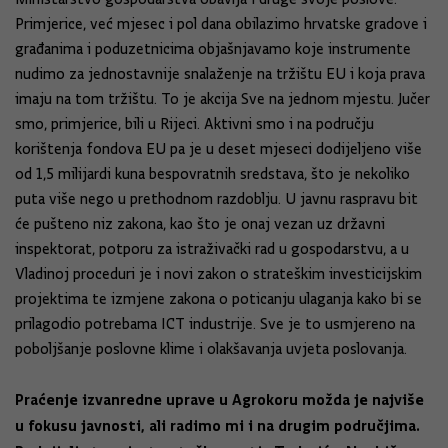
Primjerice, već mjesec i pol dana obilazimo hrvatske gradove i
građanima i poduzetnicima objašnjavamo koje instrumente
nudimo za jednostavnije snalaženje na tržištu EU i koja prava
imaju na tom tržištu. To je akcija Sve na jednom mjestu. Jučer
smo, primjerice, bili u Rijeci. Aktivni smo i na području
korištenja fondova EU pa je u deset mjeseci dodijeljeno više
od 1,5 milijardi kuna bespovratnih sredstava, što je nekoliko
puta više nego u prethodnom razdoblju. U javnu raspravu bit
će pušteno niz zakona, kao što je onaj vezan uz državni
inspektorat, potporu za istraživački rad u gospodarstvu, a u
Vladinoj proceduri je i novi zakon o strateškim investicijskim
projektima te izmjene zakona o poticanju ulaganja kako bi se
prilagodio potrebama ICT industrije. Sve je to usmjereno na
poboljšanje poslovne klime i olakšavanja uvjeta poslovanja.
Praćenje izvanredne uprave u Agrokoru možda je najviše
u fokusu javnosti, ali radimo mi i na drugim područjima.