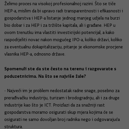
Želimo proces na visokoj profesionalnoj razini. Što se tiče
HEP-a, mislim da bi upravo radi transparentnosti i efikasnosti i
gospodarstva i HEP-a listanje jednog manjeg udjela na burzi
bio dobar i za HEP i za tržište kapitala, ali i građane. HEP u
ovom trenutku ima vlastiti investicijski potencijal, a kako
raspodijeliti novac nakon mogućeg IPO-a, koliko državi, koliko
za eventualnu dokapitalizaciju, pitanje je ekonomske procjene
vlasnika HEP-a, odnosno države.
Spomenuli ste da ste često na terenu i razgovarate s
poduzetnicima. Na što se najviše žale?
- Najveći im je problem nedostatak radne snage, posebno za
prerađivačku industriju, turizam i brodogradnju, ali i za druge
industrije kao što je ICT. Proizlazi da za snažniji rast
gospodarstva moramo osigurati skup mjera kojima će se
osigurati ne samo dovoljan broj radnika nego i odgovarajuća
struktura.