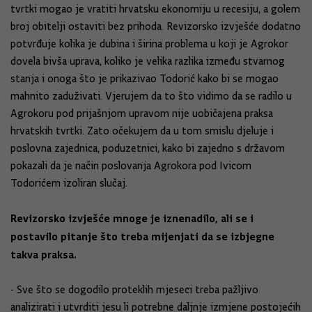
tvrtki mogao je vratiti hrvatsku ekonomiju u recesiju, a golem
broj obitelji ostaviti bez prihoda. Revizorsko izvješće dodatno
potvrđuje kolika je dubina i širina problema u koji je Agrokor
dovela bivša uprava, koliko je velika razlika između stvarnog
stanja i onoga što je prikazivao Todorić kako bi se mogao
mahnito zaduživati. Vjerujem da to što vidimo da se radilo u
Agrokoru pod prijašnjom upravom nije uobičajena praksa
hrvatskih tvrtki. Zato očekujem da u tom smislu djeluje i
poslovna zajednica, poduzetnici, kako bi zajedno s državom
pokazali da je način poslovanja Agrokora pod Ivicom
Todorićem izoliran slučaj.
Revizorsko izvješće mnoge je iznenadilo, ali se i
postavilo pitanje što treba mijenjati da se izbjegne
takva praksa.
- Sve što se dogodilo proteklih mjeseci treba pažljivo
analizirati i utvrditi jesu li potrebne daljnje izmjene postojećih