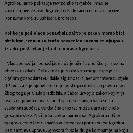
Agrokor, jasno pokazuje revizorsko izvješće, imao je
zastrašujuće visoke dugove, blokadu računa i prazne police
Konzuma koje su uslijedile proljetos.
Koliko je god Vlada ponavljala zašto je zakon morao biti
aktiviran, iznova se traže poveznice vezane za njegovu
izradu, postavljanje ljudi u upravu Agrokora.
..
- Vlada ponavlja i ponavljat će da je učinila ono što je njezina
obveza i zadaća. Detektirala je rizike koji mogu zaprijetiti
cijelom gospodarstvu, dakle sigurnosti i javnom interesu cijele
države, za čije upravljanje nije postojao dostatan pravni okvir.
Zbog toga je Vlada predložila, a Sabor usvojio zakon kojim je
osnažen pravni okvir za postupanje u slučaju kada se sa
stečajem suočava tvrtka čija propast može ugroziti cijelo
gospodarstvo. Niti je taj zakon nametnut Agrokoru niti je
njegovo donošenje značilo automatsku primjenu na Agrokor.
Bez zahtjeva uprave Agrokora ili koje druge kompanije na koju