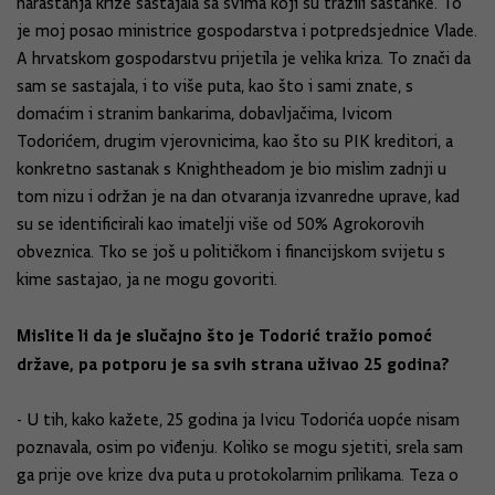
narastanja krize sastajala sa svima koji su tražili sastanke. To
je moj posao ministrice gospodarstva i potpredsjednice Vlade.
A hrvatskom gospodarstvu prijetila je velika kriza. To znači da
sam se sastajala, i to više puta, kao što i sami znate, s
domaćim i stranim bankarima, dobavljačima, Ivicom
Todorićem, drugim vjerovnicima, kao što su PIK kreditori, a
konkretno sastanak s Knightheadom je bio mislim zadnji u
tom nizu i održan je na dan otvaranja izvanredne uprave, kad
su se identificirali kao imatelji više od 50% Agrokorovih
obveznica. Tko se još u političkom i financijskom svijetu s
kime sastajao, ja ne mogu govoriti.
Mislite li da je slučajno što je Todorić tražio pomoć
države, pa potporu je sa svih strana uživao 25 godina?
- U tih, kako kažete, 25 godina ja Ivicu Todorića uopće nisam
poznavala, osim po viđenju. Koliko se mogu sjetiti, srela sam
ga prije ove krize dva puta u protokolarnim prilikama. Teza o