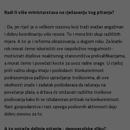
Radi li više ministarstava na rješavanju tog pitanja?
- Da, jer riječ je o velikom izazovu koji traži snažan angažman
i dobru koordinaciju više resora. To i mora biti skup različitih
mjera. A to je i reforma obrazovanja, u dugom roku. Za kratki
rok morat ćemo iskoristiti sve raspoložive mogućnosti -
motivirati dijelove neaktivnog stanovništva prekvalifikacijama,
a morat ćemo i povećati kvote za uvoz radne snage. U cijeloj
priči važnu ulogu imaju i poslodavci. Konkurentnost
podrazumijeva pažljivo upravljanje troškovima, ali ove
okolnosti znače i zadatak poslodavaca da računaju na
povećanje plaća, a država će snižavati različite troškove
poslovanja kako bi se izbalansirao pritisak na konkurentnost.
Rast gospodarstva i rast opsega poslovnih aktivnosti daju
dobru osnovu za to.
A to poteže daljnje pitanje - demografske sliku?