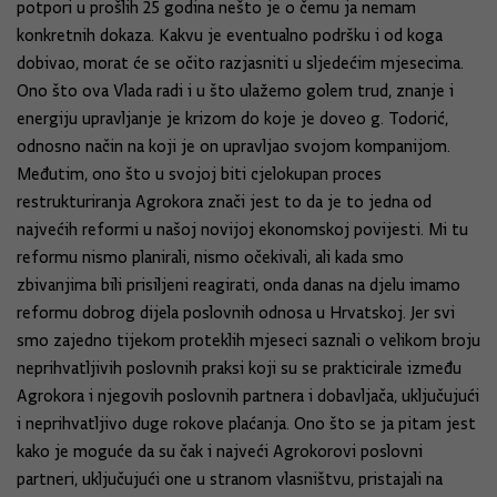
potpori u prošlih 25 godina nešto je o čemu ja nemam
konkretnih dokaza. Kakvu je eventualno podršku i od koga
dobivao, morat će se očito razjasniti u sljedećim mjesecima.
Ono što ova Vlada radi i u što ulažemo golem trud, znanje i
energiju upravljanje je krizom do koje je doveo g. Todorić,
odnosno način na koji je on upravljao svojom kompanijom.
Međutim, ono što u svojoj biti cjelokupan proces
restrukturiranja Agrokora znači jest to da je to jedna od
najvećih reformi u našoj novijoj ekonomskoj povijesti. Mi tu
reformu nismo planirali, nismo očekivali, ali kada smo
zbivanjima bili prisiljeni reagirati, onda danas na djelu imamo
reformu dobrog dijela poslovnih odnosa u Hrvatskoj. Jer svi
smo zajedno tijekom proteklih mjeseci saznali o velikom broju
neprihvatljivih poslovnih praksi koji su se prakticirale između
Agrokora i njegovih poslovnih partnera i dobavljača, uključujući
i neprihvatljivo duge rokove plaćanja. Ono što se ja pitam jest
kako je moguće da su čak i najveći Agrokorovi poslovni
partneri, uključujući one u stranom vlasništvu, pristajali na