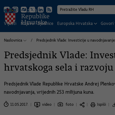
Vijesti
Najave
Sjednice
Europska Hrvatska
Govori i
Naslovnica
Predsjednik Vlade: Investicije u navodnjavanje
Predsjednik Vlade: Invest
hrvatskoga sela i razvoju
Predsjednik Vlade Republike Hrvatske Andrej Plenkov
navodnjavanja, vrijednih 253 milijuna kuna.
11.05.2017.
video
foto
Ispiši