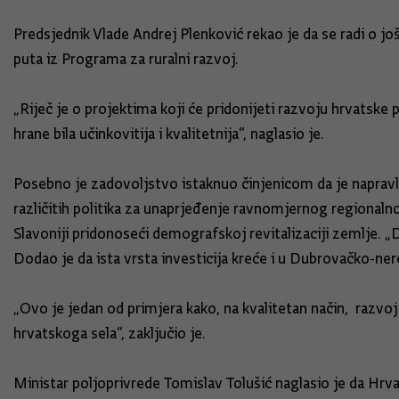
Predsjednik Vlade Andrej Plenković rekao je da se radi o jo
puta iz Programa za ruralni razvoj.
„Riječ je o projektima koji će pridonijeti razvoju hrvatske
hrane bila učinkovitija i kvalitetnija“, naglasio je.
Posebno je zadovoljstvo istaknuo činjenicom da je napravlje
različitih politika za unaprjeđenje ravnomjernog regional
Slavoniji pridonoseći demografskoj revitalizaciji zemlje. „
Dodao je da ista vrsta investicija kreće i u Dubrovačko-ner
„Ovo je jedan od primjera kako, na kvalitetan način, razv
hrvatskoga sela“, zaključio je.
Ministar poljoprivrede Tomislav Tolušić naglasio je da Hr