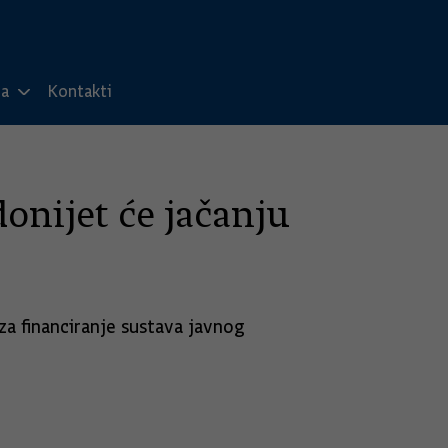
ma
Kontakti
onijet će jačanju
a financiranje sustava javnog