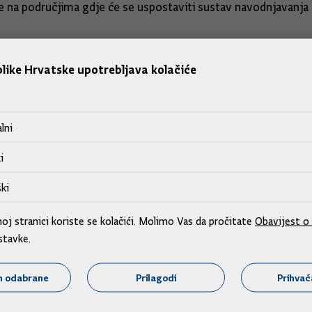
se na područjima gdje će se uspostaviti sustav navodnjavanja
e u pripremi još sedam do osam projekata za koje će se natječa
like Hrvatske upotrebljava kolačiće
i, trošak za same korisnike je nula posto“, rekao je. Zahvali
lni
tručiti površine pod sustavom navodnjavanja i nastaviti raz
i
ki
u i ruralnom razvoju Matilda Copić čestitala je predstavnicim
j stranici koriste se kolačići. Molimo Vas da pročitate
Obavijest o 
lje stajati na raspolaganju.
stavke.
 ministru poljoprivrede na kvalitetnoj operativnoj pripremi 
m odabrane
Prilagodi
Prihva
a dođe do njihovih parcela, napomenuvši da je ovim projektom
oljoprivrednih površina. „Bez toga nema kvalitetne proizvod