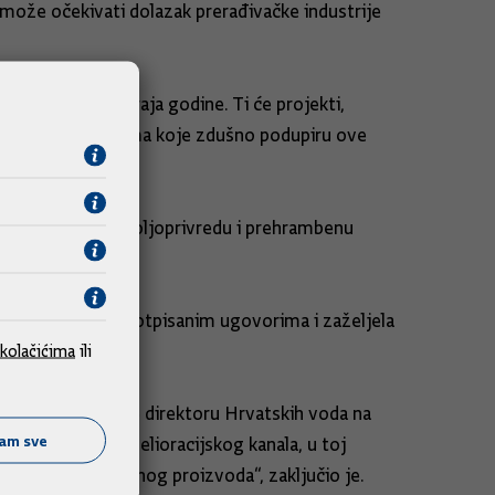
 može očekivati dolazak prerađivačke industrije
j raspisati do kraja godine. Ti će projekti,
o je Hrvatskim vodama koje zdušno podupiru ove
vijati hrvatsku poljoprivredu i prehrambenu
a pet županija na potpisanim ugovorima i zaželjela
kolačićima
ili
ovih projekata, te direktoru Hrvatskih voda na
ćam sve
 i izgradnjom melioracijskog kanala, u toj
nje i konkurentnog proizvoda“, zaključio je.