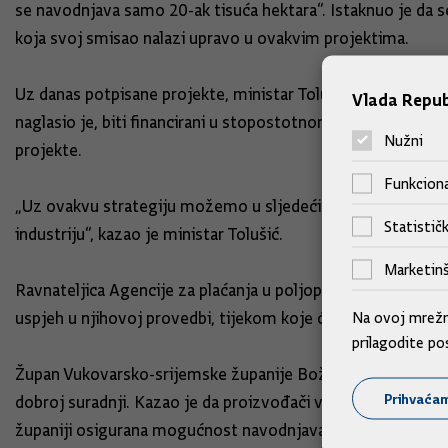
se navodnjava samo 20-ak tisuća hektara“. Istaknuo je da 
koja svoj smisao nalazi upravo u ovakvim projektima.
Uz danas potpisane projekte, ministar Tolušić kazao je da j
Vlada Repub
naglasio je, biti financirani u stopostotnom iznosu. „Znač
Nužni
projekte.
Funkciona
„Uz ovakvu strategiju možemo u sljedećih pet godina udvos
Statističk
industriju“, kazao je ministar Tolušić.
Marketinš
Ravnateljica Agencije za plaćanja u poljoprivredi, ribarstv
Na ovoj mrežno
uspjeh u njihovoj provedbi, tijekom koje će im Agencija i da
prilagodite po
Župan Vukovarsko-srijemske županije Božo Galić zahvalio je
Prihvaća
dobroj suradnji. Kazao je da proizvođači već čekaju da vod
županiji osigurana mogućnost navodnjavanja 1400 hektara p