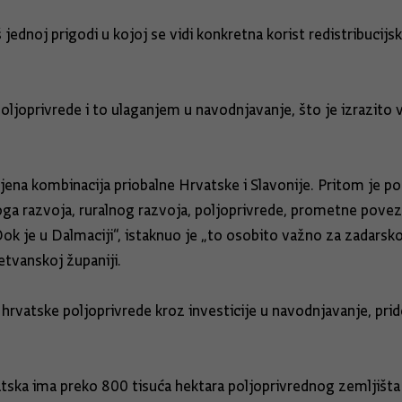
š jednoj prigodi u kojoj se vidi konkretna korist redistribuci
 poljoprivrede i to ulaganjem u navodnjavanje, što je izrazito 
na kombinacija priobalne Hrvatske i Slavonije. Pritom je pods
noga razvoja, ruralnog razvoja, poljoprivrede, prometne pove
Dok je u Dalmaciji“, istaknuo je „to osobito važno za zadarsk
etvanskoj županiji.
oj hrvatske poljoprivrede kroz investicije u navodnjavanje, 
vatska ima preko 800 tisuća hektara poljoprivrednog zemljišt