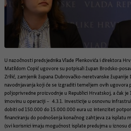
U nazočnosti predsjednika Vlade Plenkovića i direktora Hrv
Matildom Copić ugovore su potpisali župan Brodsko-posavs
Zrilić, zamjenik župana Dubrovačko-neretvanske županije 
navodnjavanja koji će se izgraditi temeljem ovih ugovora
poljoprivredne proizvodnje u Republici Hrvatskoj, a čak je
imovinu u operaciji – 4.3.1. Investicije u osnovnu infrast
dobiti od 150.000 do 15.000.000 eura uz intenzitet potpore
financiranju do podnošenja konačnog zahtjeva za isplatu mož
(svi korisnici imaju mogućnost isplate predujma u iznosu 