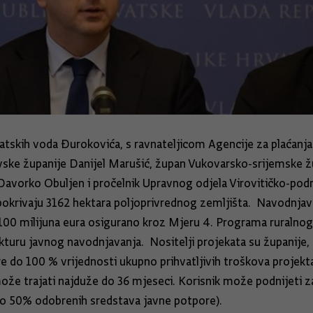
atskih voda Đurokovića, s ravnateljicom Agencije za plaćanja u
ke županije Danijel Marušić, župan Vukovarsko-srijemske žu
Davorko Obuljen i pročelnik Upravnog odjela Virovitičko-pod
 pokrivaju 3162 hektara poljoprivrednog zemljišta. Navodnja
 100 milijuna eura osigurano kroz Mjeru 4. Programa ruralnog
rukturu javnog navodnjavanja. Nositelji projekata su županij
 do 100 % vrijednosti ukupno prihvatljivih troškova projekta
e trajati najduže do 36 mjeseci. Korisnik može podnijeti zaht
do 50% odobrenih sredstava javne potpore).