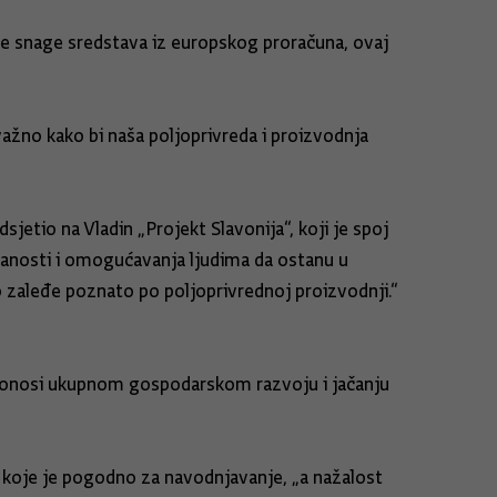
jske snage sredstava iz europskog proračuna, ovaj
važno kako bi naša poljoprivreda i proizvodnja
jetio na Vladin „Projekt Slavonija“, koji je spoj
zanosti i omogućavanja ljudima da ostanu u
o zaleđe poznato po poljoprivrednoj proizvodnji.“
pridonosi ukupnom gospodarskom razvoju i jačanju
a koje je pogodno za navodnjavanje, „a nažalost