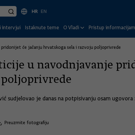
HR
EN
 intervjui
Istaknute teme
O Vladi
Pristup informacija
 pridonijet će jačanju hrvatskoga sela i razvoju poljoprivrede
icije u navodnjavanje prid
 poljoprivrede
ić sudjelovao je danas na potpisivanju osam ugovora z
Preuzmite fotografiju