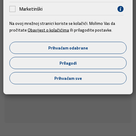
Marketinški
Na ovoj mrežnoj stranici koriste se kolačići. Molimo Vas da
pročitate
Obavijest o kolačićima
ili prilagodite postavke.
Predsjednik Vlade Plenković na 311. Sinjskoj
alci
Prihvaćam odabrane
Predsjednik Vlade Andrej Plenković prisustvovat će 311.
u nedjelju, 9. kolovoza 2026.
Sinjskoj alci,
Prilagodi
09.08.2026.
Prihvaćam sve