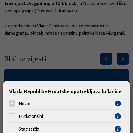
travnja 2019. godine, u 10.00 sati
, u Nacionalnom svetištu
svetoga Josipa (Dubovac 1, Karlovac).
Uz predsjednika Vlade Plenkovića, bit će ministrica za
demografiju, obitelj, mlade i socijalnu politiku Nada Murganić.
Slične vijesti
Vlada Republike Hrvatske upotrebljava kolačiće
Nužni
Funkcionalni
Statistički