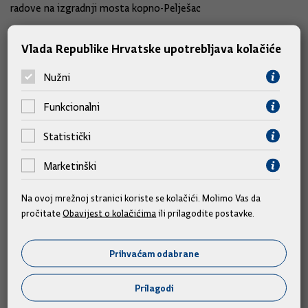
radove na izgradnji mosta kopno-Pelješac
Blagoslov
Vlada Republike Hrvatske upotrebljava kolačiće
Nužni
Funkcionalni
Slične vijesti
Statistički
Marketinški
Na ovoj mrežnoj stranici koriste se kolačići. Molimo Vas da
pročitate
Obavijest o kolačićima
ili prilagodite postavke.
Prihvaćam odabrane
Prilagodi