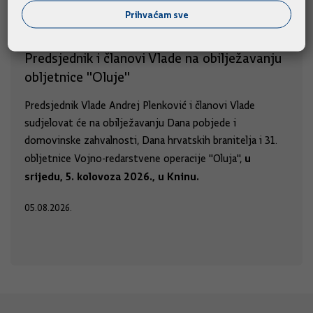
Prihvaćam sve
Predsjednik i članovi Vlade na obilježavanju
obljetnice "Oluje"
Predsjednik Vlade Andrej Plenković i članovi Vlade
sudjelovat će na obilježavanju Dana pobjede i
domovinske zahvalnosti, Dana hrvatskih branitelja i 31.
u
obljetnice Vojno-redarstvene operacije "Oluja",
srijedu, 5. kolovoza 2026., u Kninu.
05.08.2026.