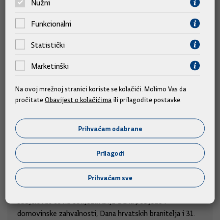
Nužni
Funkcionalni
Statistički
Marketinški
Na ovoj mrežnoj stranici koriste se kolačići. Molimo Vas da
pročitate
Obavijest o kolačićima
ili prilagodite postavke.
Prihvaćam odabrane
Prilagodi
Predsjednik i članovi Vlade na obilježavanju
obljetnice "Oluje"
Prihvaćam sve
Predsjednik Vlade Andrej Plenković i članovi Vlade
sudjelovat će na obilježavanju Dana pobjede i
domovinske zahvalnosti, Dana hrvatskih branitelja i 31.