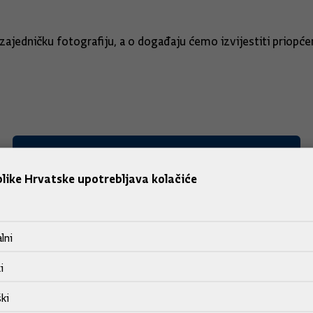
 zajedničku fotografiju, a o događaju ćemo izvijestiti priopć
like Hrvatske upotrebljava kolačiće
lni
i
ki