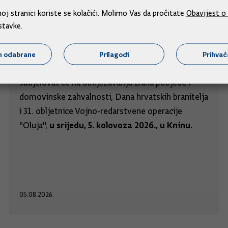
j stranici koriste se kolačići. Molimo Vas da pročitate
Obavijest o 
stavke.
Predsjednik i članovi Vlade na obilježavanju
obljetnice "Oluje"
m odabrane
Prilagodi
Prihva
Predsjednik Vlade Andrej Plenković i članovi Vlade
sudjelovat će na obilježavanju Dana pobjede i
domovinske zahvalnosti, Dana hrvatskih branitelja
i 31. obljetnice Vojno-redarstvene operacije
u srijedu, 5. kolovoza 2026., u Kninu.
"Oluja",
05.08.2026.