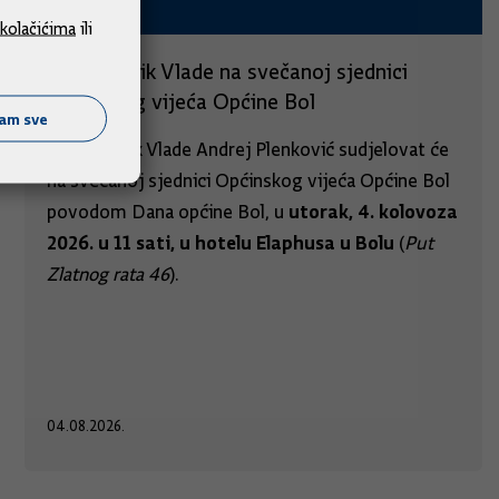
kolačićima
ili
Predsjednik Vlade na svečanoj sjednici
Općinskog vijeća Općine Bol
ćam sve
Predsjednik Vlade Andrej Plenković sudjelovat će
na svečanoj sjednici Općinskog vijeća Općine Bol
utorak, 4. kolovoza
povodom Dana općine Bol, u
2026. u 11 sati, u hotelu Elaphusa u Bolu
(
Put
Zlatnog rata 46
).
04.08.2026.