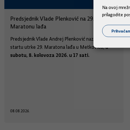
Na ovoj mrežno
prilagodite po
Predsjednik Vlade Plenković na 29.
Maratonu lađa
Prihvaća
Predsjednik Vlade Andrej Plenković nazočit će
u
startu utrke 29. Maratona lađa u Metkoviću,
subotu, 8. kolovoza 2026. u 17 sati.
08.08.2026.