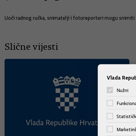
Uoči radnog ručka, snimatelji i fotoreporteri mogu snimiti
Slične vijesti
Vlada Repub
Nužni
Funkciona
Statističk
Marketinš