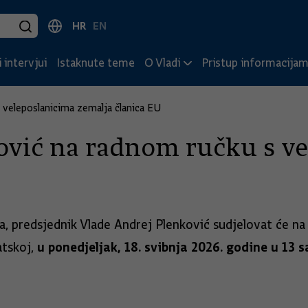
HR
EN
 intervjui
Istaknute teme
O Vladi
Pristup informacija
 veleposlanicima zemalja članica EU
ović na radnom ručku s ve
, predsjednik Vlade Andrej Plenković sudjelovat će na
u ponedjeljak, 18. svibnja 2026. godine u 13
atskoj,