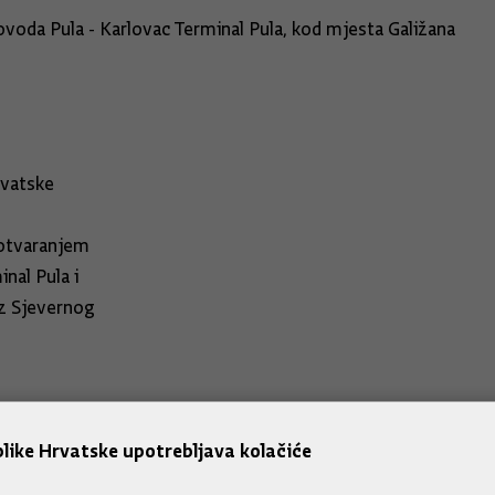
ovoda Pula - Karlovac Terminal Pula, kod mjesta Galižana
rvatske
 otvaranjem
nal Pula i
iz Sjevernog
like Hrvatske upotrebljava kolačiće