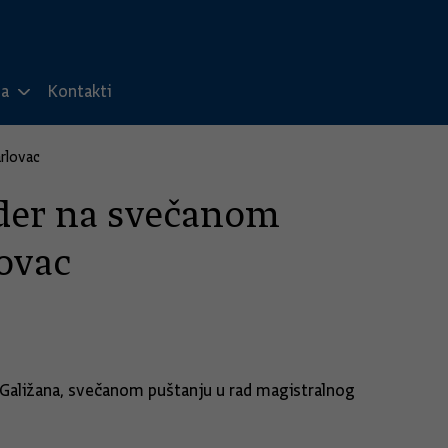
ma
Kontakti
rlovac
ader na svečanom
ovac
a Galižana, svečanom puštanju u rad magistralnog