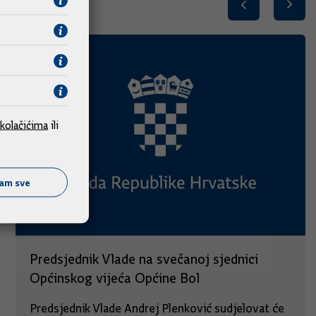
kolačićima
ili
ćam sve
Predsjednik Vlade na svečanoj sjednici
Općinskog vijeća Općine Bol
Predsjednik Vlade Andrej Plenković sudjelovat će