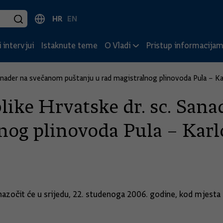
HR
EN
 intervjui
Istaknute teme
O Vladi
Pristup informacija
Sanader na svečanom puštanju u rad magistralnog plinovoda Pula – Ka
like Hrvatske dr. sc. San
nog plinovoda Pula – Karl
 nazočit će u srijedu, 22. studenoga 2006. godine, kod mjest