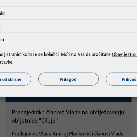
lni
i
ki
j stranici koriste se kolačići. Molimo Vas da pročitate
Obavijest o 
stavke.
m odabrane
Prilagodi
Prihva
Predsjednik i članovi Vlade na obilježavanju
obljetnice "Oluje"
Predsjednik Vlade Andrej Plenković i članovi Vlade