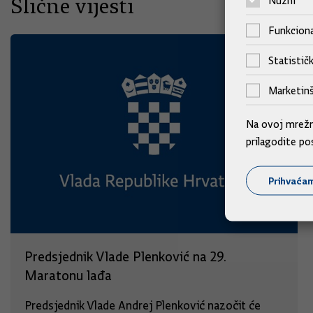
Slične vijesti
Nužni
Funkciona
Statističk
Marketinš
Na ovoj mrežno
prilagodite po
Prihvaća
Predsjednik Vlade Plenković na 29.
Maratonu lađa
Predsjednik Vlade Andrej Plenković nazočit će