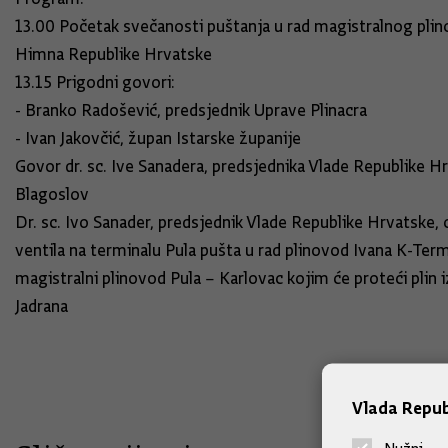
13.00 Početak svečanosti puštanja u rad magistralnog plin
Himna Republike Hrvatske
13.15 Prigodni govori:
- Branko Radošević, predsjednik Uprave Plinacra
- Ivan Jakovčić, župan Istarske županije
Govor dr. sc. Ive Sanadera, predsjednika Vlade Republike H
Blagoslov
Dr. sc. Ivo Sanader, predsjednik Vlade Republike Hrvatske,
ventila na terminalu Pula pušta u rad plinovod Ivana K-Termi
magistralni plinovod Pula – Karlovac kojim će proteći plin 
Jadrana
Vlada Repub