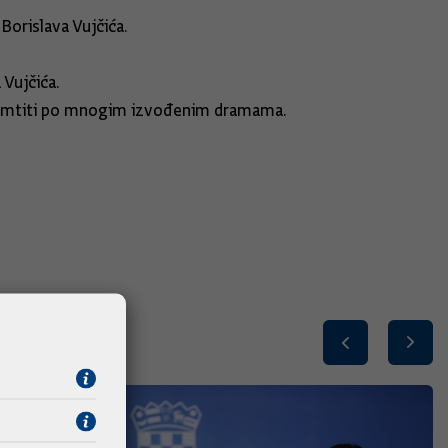
Borislava Vujčića.
 Vujčića.
pamtiti po mnogim izvođenim dramama.