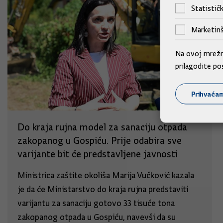
Statističk
Marketinš
Na ovoj mrežno
prilagodite po
Prihvaća
Do kraja rujna model za sanaciju otpada
zakopanog u Gospiću. Prije odabira sve
varijante bit će predstavljene javnosti
Ministrica zaštite okoliša Marija Vučković kazala
je da će Ministarstvo do kraja rujna predstaviti
varijantu za sanaciju gotovo 33 tisuće tona
zakopanog otpada u Gospiću, navevši da su