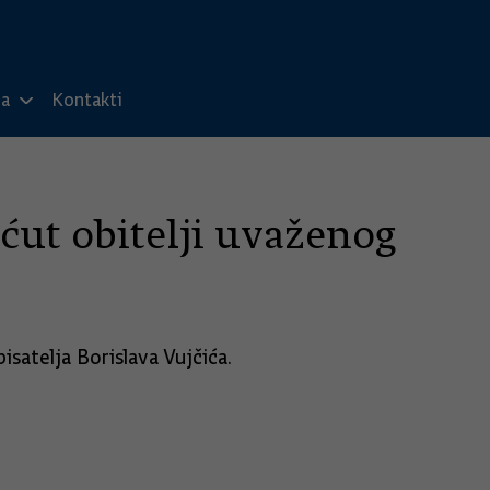
ma
Kontakti
ćut obitelji uvaženog
satelja Borislava Vujčića.