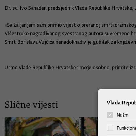
Dr. sc. Ivo Sanader, predsjednik Vlade Republike Hrvatske, u
«Sa žaljenjem sam primio vijest o preranoj smrti dramskog 
Višestruko nagrađivanog svestranog autora suvremene hr
Smrt Borislava Vujčića nenadoknadiv je gubitak za književn
U ime Vlade Republike Hrvatske i moje osobno, primite izr
Slične vijesti
Vlada Repub
Nužni
Funkciona