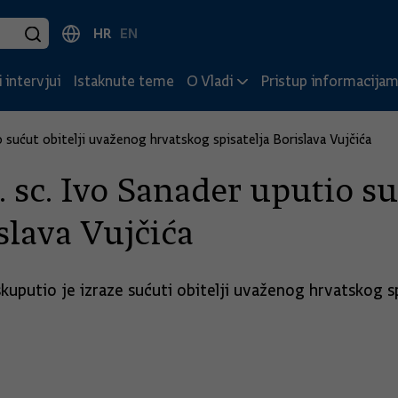
HR
EN
 intervjui
Istaknute teme
O Vladi
Pristup informacija
o sućut obitelji uvaženog hrvatskog spisatelja Borislava Vujčića
 sc. Ivo Sanader uputio su
slava Vujčića
uputio je izraze sućuti obitelji uvaženog hrvatskog spi