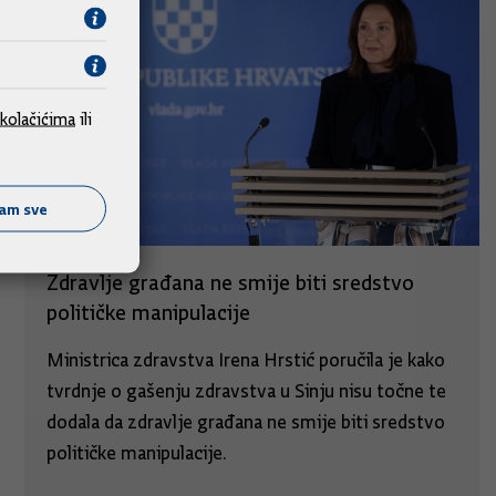
kolačićima
ili
ćam sve
Zdravlje građana ne smije biti sredstvo
političke manipulacije
Ministrica zdravstva Irena Hrstić poručila je kako
tvrdnje o gašenju zdravstva u Sinju nisu točne te
dodala da zdravlje građana ne smije biti sredstvo
političke manipulacije.