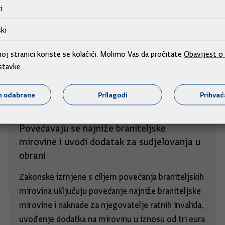
i
ki
j stranici koriste se kolačići. Molimo Vas da pročitate
Obavijest o 
stavke.
m odabrane
Prilagodi
Prihva
Povećavaju se najniže braniteljske
mirovine i uvodi dodatak za sudjelovanja u
obrani
Zakonske izmjene s ciljem povećanja braniteljskih
mirovina uključuju povećanje najniže braniteljske
mirovine i naknade za njegovatelje ratnih invalida,
uvođenje dodatka na mirovinu u iznosu od tri eura