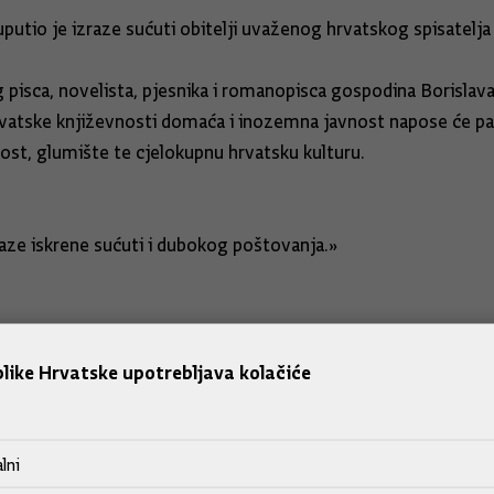
putio je izraze sućuti obitelji uvaženog hrvatskog spisatelja 
pisca, novelista, pjesnika i romanopisca gospodina Borislava
vatske književnosti domaća i inozemna javnost napose će 
ost, glumište te cjelokupnu hrvatsku kulturu.
aze iskrene sućuti i dubokog poštovanja.»
like Hrvatske upotrebljava kolačiće
lni