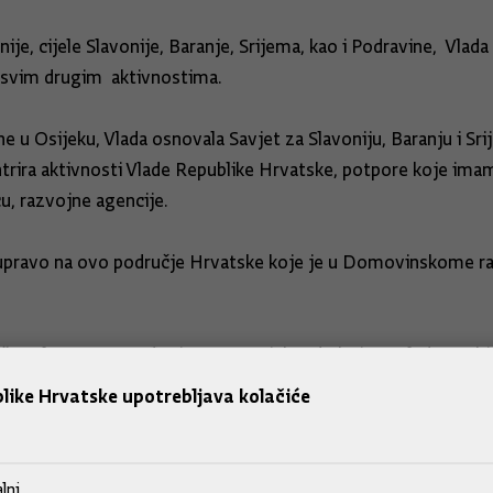
je, cijele Slavonije, Baranje, Srijema, kao i Podravine, Vlad
 svim drugim aktivnostima.
e u Osijeku, Vlada osnovala Savjet za Slavoniju, Baranju i Sri
ira aktivnosti Vlade Republike Hrvatske, potpore koje imamo 
u, razvojne agencije.
pravo na ovo područje Hrvatske koje je u Domovinskome ratu 
ljučnu ulogu u provođenju toga projekta do kojega Vlada osobit
eti koliko je već ostvareno i koliki je napredak po pojedin
like Hrvatske upotrebljava kolačiće
.
i će biti predstavljeni na današnjoj sjednici. „To su gotovo m
lni