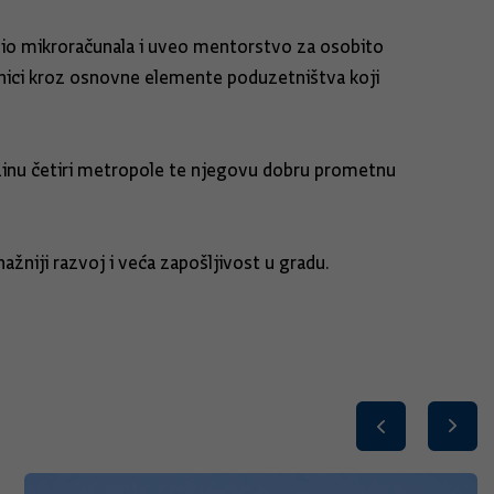
jelio mikroračunala i uveo mentorstvo za osobito
čenici kroz osnovne elemente poduzetništva koji
zinu četiri metropole te njegovu dobru prometnu
ažniji razvoj i veća zapošljivost u gradu.