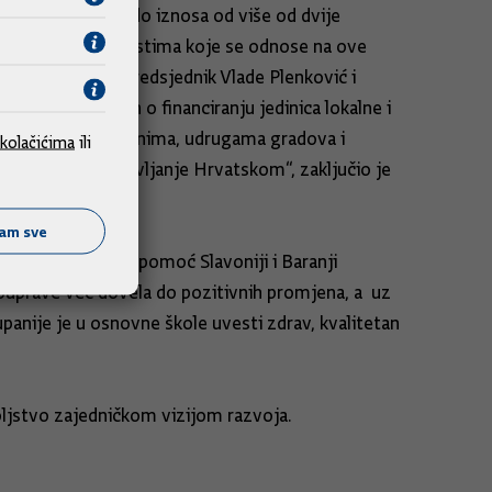
panije, dolazimo do iznosa od više od dvije
 ćemo našim aktivnostima koje se odnose na ove
ima“, poručio je predsjednik Vlade Plenković i
ili novi zakon o financiranju jedinica lokalne i
o sastanak sa županima, udrugama gradova i
kolačićima
ili
višerazinsko upravljanje Hrvatskom“, zaključio je
ćam sve
 i poručio da je pomoć Slavoniji i Baranji
mouprave već dovela do pozitivnih promjena, a uz
anije je u osnovne škole uvesti zdrav, kvalitetan
voljstvo zajedničkom vizijom razvoja.