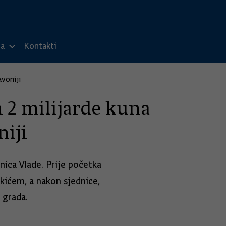
ma
Kontakti
avoniji
 2 milijarde kuna
niji
nica Vlade. Prije početka
ićem, a nakon sjednice,
 grada.