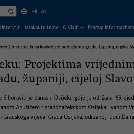
HR
EN
 intervjui
Istaknute teme
O Vladi
Pristup informacija
nim 2 milijarde kuna konkretno pomažemo gradu, županiji, cijeloj Sl
eku: Projektima vrijednim
, županiji, cijeloj Slavo
ć boravio je danas u Osijeku gdje je održana 69. sjed
Ivanom Anušićem i gradonačelnikom Osijeka Ivanom Vrk
ci Gradskoga vijeća Grada Osijeka, održanoj uoči Dana