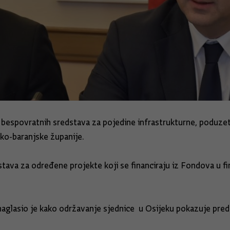
i bespovratnih sredstava za pojedine infrastrukturne, poduze
čko-baranjske županije.
stava za određene projekte koji se financiraju iz Fondova u 
ć naglasio je kako održavanje sjednice u Osijeku pokazuje p