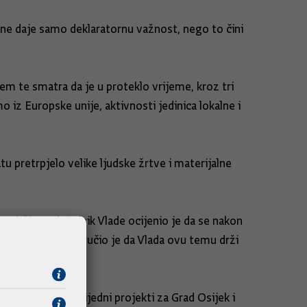
a ne daje samo deklaratornu važnost, nego to čini
jem te smatra da je u proteklo vrijeme, kroz tri
iz Europske unije, aktivnosti jedinica lokalne i
pretrpjelo velike ljudske žrtve i materijalne
o drži, predsjednik Vlade ocijenio je da se nakon
im sektorima. Poručio je da Vlada ovu temu drži
ilijardu kuna vrijedni projekti za Grad Osijek i