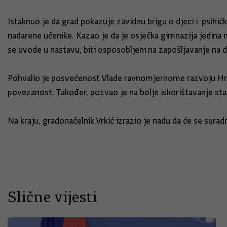
Istaknuo je da grad pokazuje zavidnu brigu o djeci i psihi
nadarene učenike. Kazao je da je osječka gimnazija jedina 
se uvode u nastavu, biti osposobljeni na zapošljavanje na do
Pohvalio je posvećenost Vlade ravnomjernome razvoju Hrva
povezanost. Također, pozvao je na bolje iskorištavanje st
Na kraju, gradonačelnik Vrkić izrazio je nadu da će se sura
Slične vijesti