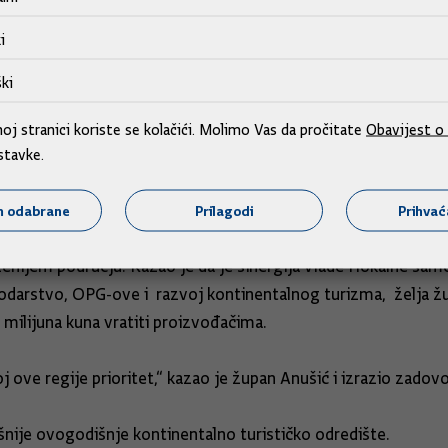
znos projekata koji će biti potpisani i za druge slavonske žu
i
oj Slavoniji, i svim našim ljudima koji ovdje žive. Mislim da
nergiju rada središnje razine vlasti sa županijama i sa gradov
ki
ripreme proračuna, mislim da smo i načinima kako smo priprem
radnje. S te strane očekujem da ćemo idući petak, kada imam
j stranici koriste se kolačići. Molimo Vas da pročitate
Obavijest o 
nu povjerenja, ali prije svega sadržaja kako da unaprijedimo 
stavke.
m odabrane
Prilagodi
Prihva
ašnjoj sjednici, zaželio je svim članovima Vlade dobrodošlicu
nijem području. Kazao je da je sinergija Vlade i lokalne sa
odarstvo, OPG-ove i razvoj kontinentalnog turizma, želja žup
 milijuna kuna vratiti proizvođačima.
oj ove regije prioritet,“ kazao je župan Anušić i izrazio zado
ešnije ovogodišnje kontinentalno turističko odredište.