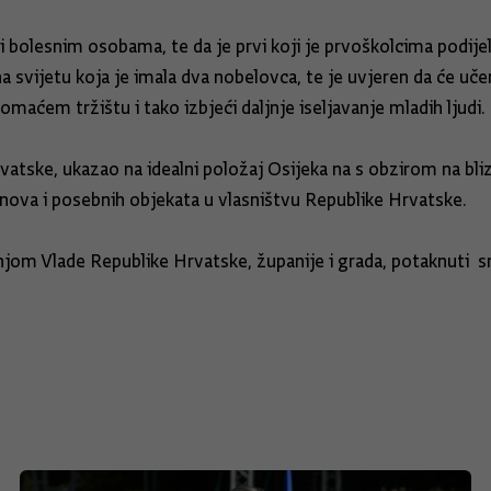
čki bolesnim osobama, te da je prvi koji je prvoškolcima podi
na svijetu koja je imala dva nobelovca, te je uvjeren da će u
maćem tržištu i tako izbjeći daljnje iseljavanje mladih ljudi.
tske, ukazao na idealni položaj Osijeka na s obzirom na bli
anova i posebnih objekata u vlasništvu Republike Hrvatske.
dnjom Vlade Republike Hrvatske, županije i grada, potaknuti sn