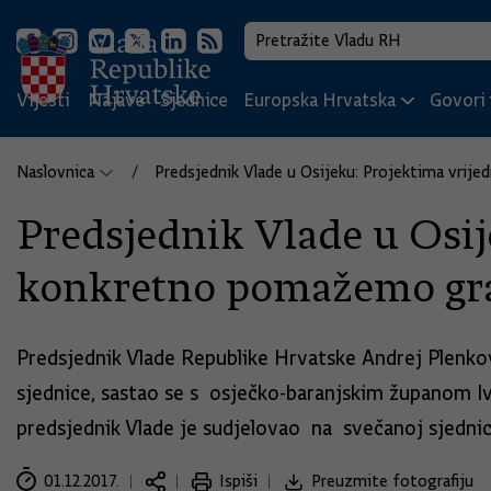
Vijesti
Najave
Sjednice
Europska Hrvatska
Govori i
Naslovnica
Predsjednik Vlade u Osijeku: Projektima vrijed
Predsjednik Vlade u Osij
konkretno pomažemo gradu
Predsjednik Vlade Republike Hrvatske Andrej Plenkovi
sjednice, sastao se s osječko-baranjskim županom 
predsjednik Vlade je sudjelovao na svečanoj sjedni
01.12.2017.
Ispiši
Preuzmite fotografiju