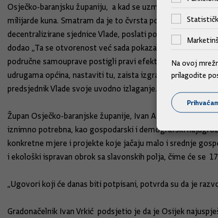
Osječko-baranjsku županiju, a kad se uzme u obzir ukupan i
Statističk
milijarde kuna. Smatram da je to čvrsta poruka Vlade cijel
decentralizirane sjednice Vlade, poslati poruke da želimo si
Marketinš
dodao „Ta se otvorenost već sada pokazala korisnom i kod p
područne samouprave postigli pravi efekt povjerenja i su
Na ovoj mrežno
udrugama općina, nastaviti tu, zaista izgrađenu suradnju pu
prilagodite po
predsjednik Vlade svoje uvodno izlaganje.
Prihvaća
Župan Osječko-baranjske županije, Ivan Anušić, domaćin dan
iznimno potrebna, kao gospodarski i demografski najugrože
konkretne mjere i projekte koje jačaju malo i srednje gosp
i ekološki ispravan obrok sa slavonskih polja, čime će se 17
„Ugovori koji će danas biti potpisani, potvrda su da je razv
Gradonačelnik Ivan Vrkić podsjetio je da je Osijek najuspj