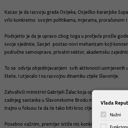
Kazao je da razvoju grada Osijeka, Osječko-baranjske župani
vrlo konkretno svojim politikama, mjerama, proračunom i
Podsjetio je da je upravo zbog toga u proljeće prošle godin
svoje sjednice, Savjet postao novi mehanizam koji koncentr
područne samouprave, privatni sektor, akademsku zajednic
To se odvija objedinjavanjem svih aktivnosti usmjerenih u
štete, i utjecalo i na razvojnu dinamiku cijele Slavonije.
Zahvalivši ministrici Gabrijeli Žalac koja operativno ima k
zadnjeg sastanka u Slavonskome Brodu moglo konkretno vidj
Vlada Repub
trajno u fokusu te da će tako biti kroz cijeli njezin mandat
Nužni
Posebno važnim, premijer ističe niz konkretnih projekata koj
Funkciona